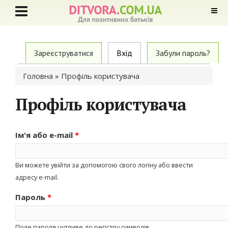
Primary tabs
Зареєструватися
Вхід
(active tab)
Забули пароль?
Ви є тут
Головна
» Профіль користувача
Профіль користувача
Ім'я або e-mail
*
Ви можете увійти за допомогою свого логіну або ввести
адресу e-mail.
Пароль
*
Поле пароля чутливе до регістру символів.