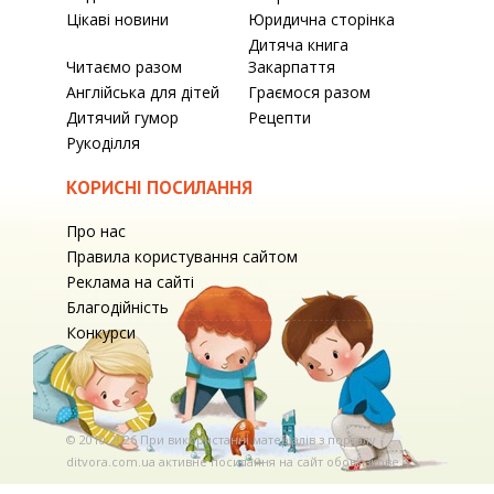
Цікаві новини
Юридична сторінка
Дитяча книга
Читаємо разом
Закарпаття
Англійська для дітей
Граємося разом
Дитячий гумор
Рецепти
Рукоділля
КОРИСНІ ПОСИЛАННЯ
Про нас
Правила користування сайтом
Реклама на сайті
Благодійність
Конкурси
© 2010-2026 При використаннi матерiалiв з порталу
ditvora.com.ua активне посилання на сайт обов'язкове. .