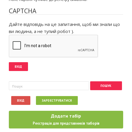
CAPTCHA
Дайте відповідь на це запитання, щоб ми знали що
ви людина, а не тупий робот ).
Пошукова форма
Пошук
ВХІД
ЗАРЕЄСТРУВАТИСЯ
Додати табір
Реєстрація для представників таборів