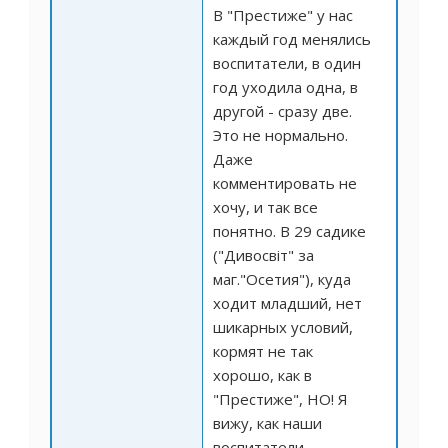
В "Престиже" у нас
каждый год менялись
воспитатели, в один
год уходила одна, в
другой - сразу две.
Это не нормально.
Даже
комментировать не
хочу, и так все
понятно. В 29 садике
("Дивосвіт" за
маг."Осетия"), куда
ходит младший, нет
шикарных условий,
кормят не так
хорошо, как в
"Престиже", НО! Я
вижу, как наши
воспитатели