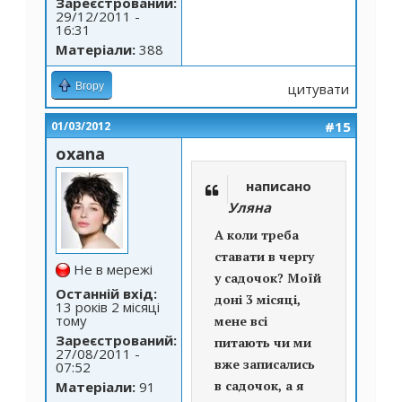
Зареєстрований:
29/12/2011 -
16:31
Матеріали:
388
Вгору
цитувати
#15
01/03/2012
oxana
написано
Уляна
А коли треба
ставати в чергу
Не в мережі
у садочок? Моїй
Останній вхід:
доні 3 місяці,
13 років 2 місяці
тому
мене всі
Зареєстрований:
питають чи ми
27/08/2011 -
вже записались
07:52
в садочок, а я
Матеріали:
91