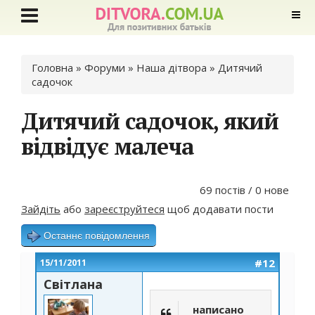
Ви є тут
Головна
»
Форуми
»
Наша дітвора
»
Дитячий
садочок
Дитячий садочок, який
відвідує малеча
69 постів / 0 нове
Зайдіть
або
зареєструйтеся
щоб додавати пости
Останнє повідомлення
#12
15/11/2011
Світлана
написано