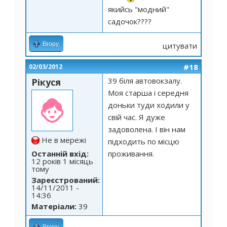
якийсь "модний"
садочок????
Вгору
цитувати
#18
02/03/2012
39 біля автовокзалу.
Рікуся
Моя старша і середня
доньки туди ходили у
свій час. Я дуже
задоволена. І він нам
Не в мережі
підходить по місцю
Останній вхід:
проживання.
12 років 1 місяць
тому
Зареєстрований:
14/11/2011 -
14:36
Матеріали:
39
Вгору