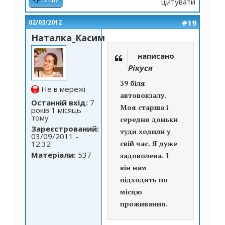
цитувати
#19
02/03/2012
Наталка_Касим
написано
Рікуся
39 біля
Не в мережі
автовокзалу.
Останній вхід:
7
Моя старша і
років 1 місяць
тому
середня доньки
Зареєстрований:
туди ходили у
03/09/2011 -
12:32
свій час. Я дуже
Матеріали:
537
задоволена. І
він нам
підходить по
місцю
проживання.