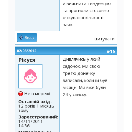
й вияснити тенденцію
та прогнози стосовно
очікуваної кількості
заяв.
Вгору
цитувати
#16
02/03/2012
Дивлячись у який
Рікуся
садочок. Ми свою
третю донечку
записали, коли їй був
місяць. Ми вже були
Не в мережі
24 у списку.
Останній вхід:
12 років 1 місяць
тому
Зареєстрований:
14/11/2011 -
14:36
Матеріали:
39