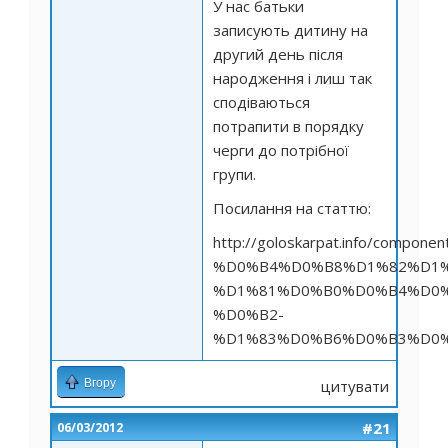
У нас батьки
записують дитину на
другий день після
народження і лиш так
сподіваються
потрапити в порядку
черги до потрібної
групи.
Посилання на статтю:
http://goloskarpat.info/componen
%D0%B4%D0%B8%D1%82%D1%
%D1%81%D0%B0%D0%B4%D0%
%D0%B2-
%D1%83%D0%B6%D0%B3%D0
Вгору
цитувати
#21
06/03/2012