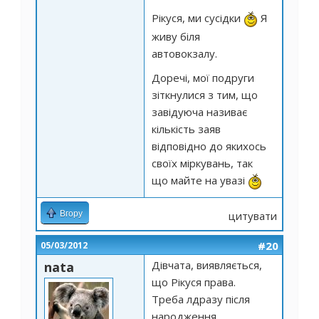
Рікуся, ми сусідки
Я
живу біля
автовокзалу.
Доречі, мої подруги
зіткнулися з тим, що
завідуюча називає
кількість заяв
відповідно до якихось
своїх міркувань, так
що майте на увазі
Вгору
цитувати
#20
05/03/2012
Дівчата, виявляється,
nata
що Рікуся права.
Треба лдразу після
народження