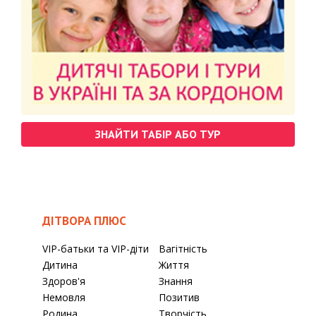
ЗНАЙТИ ТАБІР АБО ТУР
ДІТВОРА ПЛЮС
VIP-батьки та VIP-діти
Вагітність
Дитина
Життя
Здоров'я
Знання
Немовля
Позитив
Родина
Творчість