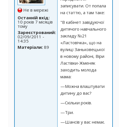
записувати. От попала
Не в мережі
на статтю, а там таке:
Останній вхід:
10 років 7 місяців
"В кабінет завідуючої
тому
дитячого навчального
Зареєстрований:
закладу №21
02/09/2011 -
14:35
«Ластовічка», що на
Матеріали:
89
вулиці Заньковецької
в новому районі, Віри
Ластівки-Жменяк
заходить молода
мама:
—Можна влаштувати
дитину до вас?
—Скільки років.
—Три.
—Шансів у вас немає.