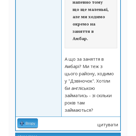
напевно тому
що ще маленькі,
але ми ходимо
окремо на
заняття в
Амбар.
А що за заняття в
Амбарі? Ми теж з
цього району, ходимо
у "Дзвіночок". Хотіли
би англіською
займатись - зі скільки
років там
займаються?
Вгору
цитувати