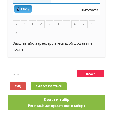
Вгору
цитувати
Сторінки
«
‹
1
2
3
4
5
6
7
›
»
Зайдіть
або
зареєструйтеся
щоб додавати
пости
Пошукова форма
Пошук
ВХІД
ЗАРЕЄСТРУВАТИСЯ
Додати табір
Реєстрація для представників таборів