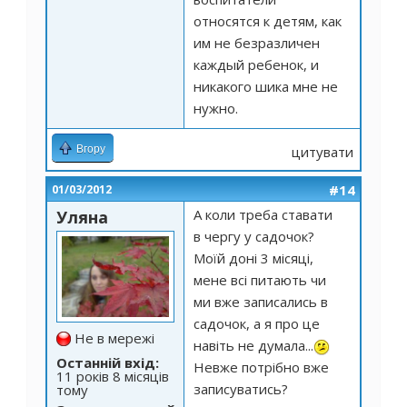
относятся к детям, как
им не безразличен
каждый ребенок, и
никакого шика мне не
нужно.
Вгору
цитувати
#14
01/03/2012
А коли треба ставати
Уляна
в чергу у садочок?
Моїй доні 3 місяці,
мене всі питають чи
ми вже записались в
садочок, а я про це
Не в мережі
навіть не думала...
Останній вхід:
Невже потрібно вже
11 років 8 місяців
записуватись?
тому