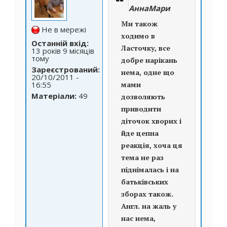
АннаМари
Ми також
Не в мережі
ходимо в
Останній вхід:
Ласточку, все
13 років 9 місяців
тому
добре нарікань
Зареєстрований:
нема, одне що
20/10/2011 -
16:55
мами
Матеріали:
49
дозволяють
приводити
діточок хворих і
йде цепна
реакція, хоча ця
тема не раз
піднімалась і на
батьківських
зборах також.
Англ. на жаль у
нас нема,