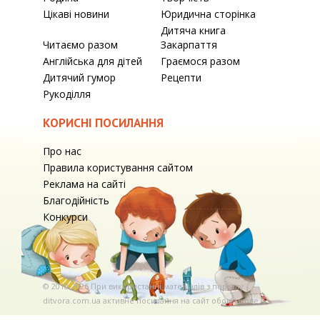
Цікаві новини
Юридична сторінка
Дитяча книга
Читаємо разом
Закарпаття
Англійська для дітей
Граємося разом
Дитячий гумор
Рецепти
Рукоділля
КОРИСНІ ПОСИЛАННЯ
Про нас
Правила користування сайтом
Реклама на сайті
Благодійність
Конкурси
© 2010-2026 При використаннi матерiалiв з порталу
ditvora.com.ua активне посилання на сайт обов'язкове. .