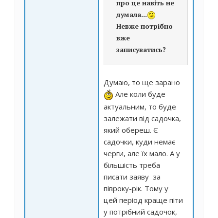
про це навіть не
думала...
Невже потрібно
вже
записуватись?
Думаю, то ще зарано
Але коли буде
актуальним, то буде
залежати від садочка,
який обереш. Є
садочки, куди немає
черги, але їх мало. А у
більшість треба
писати заяву за
півроку-рік. Тому у
цей період краще піти
у потрібний садочок,