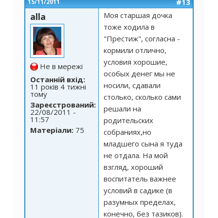
#13
15/11/2011
Моя старшая дочка
alla
тоже ходила в
"Престиж", согласна -
кормили отлично,
условия хорошие,
Не в мережі
особых денег мы не
Останній вхід:
носили, сдавали
11 років 4 тижні
тому
столько, сколько сами
Зареєстрований:
решали на
22/08/2011 -
11:57
родительских
Матеріали:
75
собраниях,но
младшего сына я туда
не отдала. На мой
взгляд, хороший
воспитатель важнее
условий в садике (в
разумных пределах,
конечно, без тазиков).