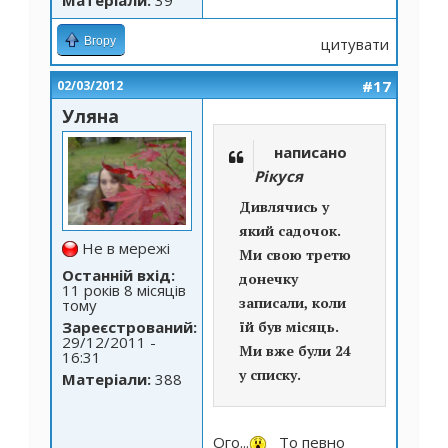
Вгору
цитувати
#17
02/03/2012
Уляна
написано
Рікуся
Дивлячись у
який садочок.
Не в мережі
Ми свою третю
Останній вхід:
донечку
11 років 8 місяців
записали, коли
тому
їй був місяць.
Зареєстрований:
29/12/2011 -
Ми вже були 24
16:31
у списку.
Матеріали:
388
Ого...
То певно