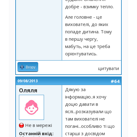
добре - взимку тепло.
Але головне - це
вихователі, до яких
попаде дитина. Тому
в першу чергу,
мабуть, на це треба
орієнтуватись.
Вгору
цитувати
#64
09/08/2013
Дякую за
Оляля
інформацію..я хочу
доцю давати в
яслі...розказували що
там вихователі не
Не в мережі
погані...особливо ті що
Останній вхід:
старші з досвідом