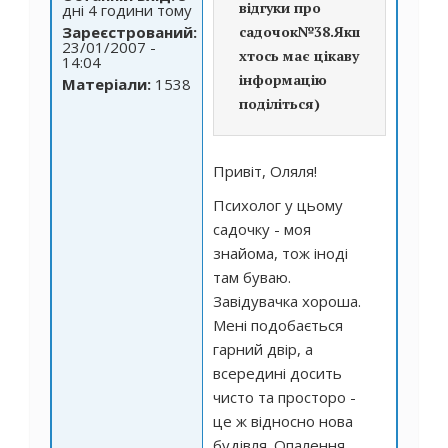
відгуки про
дні 4 години тому
Зареєстрований:
садочок№38.Якщо
23/01/2007 -
хтось має цікаву
14:04
інформацію
Матеріали:
1538
поділіться)
Привіт, Оляля!
Психолог у цьому
садочку - моя
знайома, тож іноді
там буваю.
Завідувачка хороша.
Мені подобається
гарний двір, а
всередині досить
чисто та просторо -
це ж відносно нова
будівля. Опалення