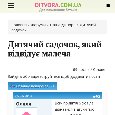
Ви є тут
Головна
»
Форуми
»
Наша дітвора
»
Дитячий
садочок
Дитячий садочок, який
відвідує малеча
69 постів / 0 нове
Зайдіть
або
зареєструйтеся
щоб додавати пости
Останнє повідомлення
#62
08/08/2013
Всім привіт!я б хотіла
Оляля
дізнатися відгуки про