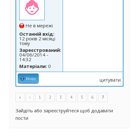
Не в мережі
Останній вхід:
12 років 2 місяці
тому
Зареєстрований:
04/06/2014 -
14:32
Матеріали:
0
Вгору
цитувати
Сторінки
«
‹
1
2
3
4
5
6
7
Зайдіть
або
зареєструйтеся
щоб додавати
пости