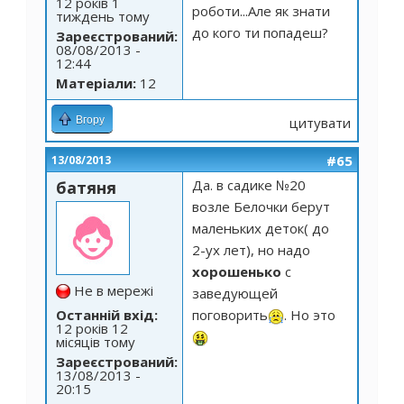
12 років 1
роботи...Але як знати
тиждень тому
до кого ти попадеш?
Зареєстрований:
08/08/2013 -
12:44
Матеріали:
12
Вгору
цитувати
#65
13/08/2013
Да. в садике №20
батяня
возле Белочки берут
маленьких деток( до
2-ух лет), но надо
хорошенько
с
Не в мережі
заведующей
Останній вхід:
поговорить
. Но это
12 років 12
місяців тому
Зареєстрований:
13/08/2013 -
20:15