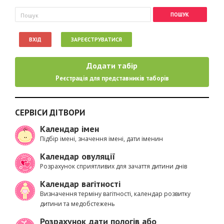
Пошукова форма
Пошук
ВХІД
ЗАРЕЄСТРУВАТИСЯ
Додати табір
Реєстрація для представників таборів
СЕРВІСИ ДІТВОРИ
Календар імен
Підбір імені, значення імені, дати іменин
Календар овуляції
Розрахунок сприятливих для зачаття дитини днів
Календар вагітності
Визначення терміну вагітності, календар розвитку
дитини та медобстежень
Розрахунок дати пологів або