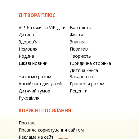
ДІТВОРА ПЛЮС
VIP-батьки та VIP-діти
Вагітність
Дитина
Життя
Здоров'я
Знання
Немовля
Позитив
Родина
Творчість
Цікаві новини
Юридична сторінка
Дитяча книга
Читаємо разом
Закарпаття
Англійська для дітей
Граємося разом
Дитячий гумор
Рецепти
Рукоділля
КОРИСНІ ПОСИЛАННЯ
Про нас
Правила користування сайтом
Реклама на сайті