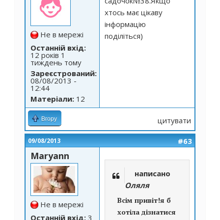
садочок№38.Якщо
хтось має цікаву
інформацію
Не в мережі
поділіться)
Останній вхід:
12 років 1
тиждень тому
Зареєстрований:
08/08/2013 -
12:44
Матеріали:
12
Вгору
цитувати
#63
09/08/2013
Maryann
написано
Оляля
Всім привіт!я б
Не в мережі
хотіла дізнатися
Останній вхід:
3