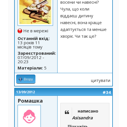
восени чи навесні?
Чула, що коли
віддаєш дитину
навесні, вона краще
адаптується та менше
Не в мережі
хворіє. Чи так це?
Останній вхід:
13 років 11
місяців тому
Зареєстрований:
07/09/2012 -
20:23
Матеріали:
5
Вгору
цитувати
#34
13/09/2012
Ромашка
написано
Asisandra
Підкажіть,