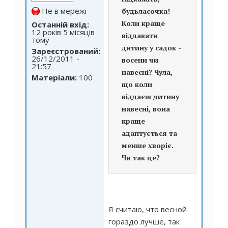
Не в мережі
будьласочка!
Коли краще
Останній вхід:
12 років 5 місяців
віддавати
тому
дитину у садок -
Зареєстрований:
26/12/2011 -
восени чи
21:57
навесні? Чула,
Матеріали:
100
що коли
віддаєш дитину
навесні, вона
краще
адаптується та
менше хворіє.
Чи так це?
Я считаю, что весной
гораздо лучше, так