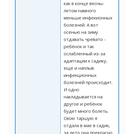
как в конце весны-
летом намного
меньше инфекионных
болезней. А вот
осенью на зиму
отдавать чревато -
ребёнок и так
ослабленный из-за
адаптации к садику,
ещё и наплыв
инфекционных
болезней происходит.
И одно
накладывается на
другое и ребёнок
будет много болеть.
Свою таршую я
отдала в мае в садик,
за лето она прекрасно