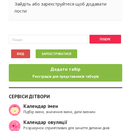
Зайдіть
або
зареєструйтеся
щоб додавати
пости
Пошукова форма
Пошук
ВХІД
ЗАРЕЄСТРУВАТИСЯ
Додати табір
Реєстрація для представників таборів
СЕРВІСИ ДІТВОРИ
Календар імен
Підбір імені, значення імені, дати іменин
Календар овуляції
Розрахунок сприятливих для зачаття дитини днів