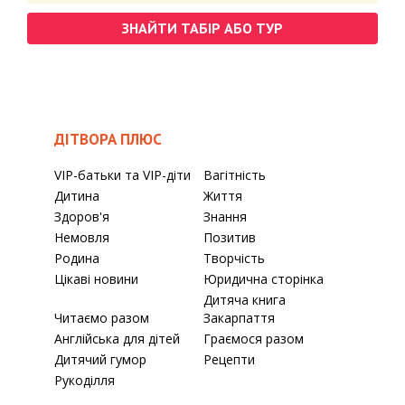
ЗНАЙТИ ТАБІР АБО ТУР
ДІТВОРА ПЛЮС
VIP-батьки та VIP-діти
Вагітність
Дитина
Життя
Здоров'я
Знання
Немовля
Позитив
Родина
Творчість
Цікаві новини
Юридична сторінка
Дитяча книга
Читаємо разом
Закарпаття
Англійська для дітей
Граємося разом
Дитячий гумор
Рецепти
Рукоділля