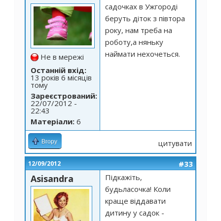
садочках в Ужгороді
беруть діток з півтора
року, нам треба на
роботу,а няньку
наймати нехочеться.
Не в мережі
Останній вхід:
13 років 6 місяців
тому
Зареєстрований:
22/07/2012 -
22:43
Матеріали:
6
Вгору
цитувати
#33
12/09/2012
Підкажіть,
Asisandra
будьласочка! Коли
краще віддавати
дитину у садок -