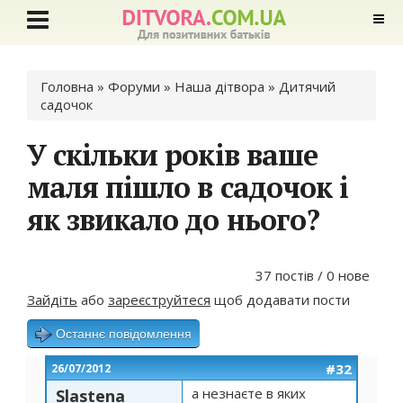
Ви є тут
Головна
»
Форуми
»
Наша дітвора
»
Дитячий
садочок
У скільки років ваше
маля пішло в садочок і
як звикало до нього?
37 постів / 0 нове
Зайдіть
або
зареєструйтеся
щоб додавати пости
Останнє повідомлення
#32
26/07/2012
а незнаєте в яких
Slastena