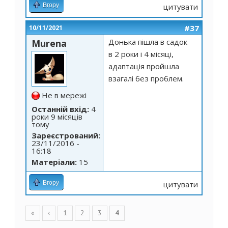
Вгору
цитувати
#37
10/11/2021
Донька пішла в садок
Murena
в 2 роки і 4 місяці,
адаптація пройшла
взагалі без проблем.
Не в мережі
Останній вхід:
4
роки 9 місяців
тому
Зареєстрований:
23/11/2016 -
16:18
Матеріали:
15
Вгору
цитувати
Сторінки
«
‹
1
2
3
4