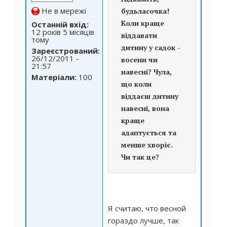
Не в мережі
будьласочка!
Коли краще
Останній вхід:
12 років 5 місяців
віддавати
тому
дитину у садок -
Зареєстрований:
26/12/2011 -
восени чи
21:57
навесні? Чула,
Матеріали:
100
що коли
віддаєш дитину
навесні, вона
краще
адаптується та
менше хворіє.
Чи так це?
Я считаю, что весной
гораздо лучше, так