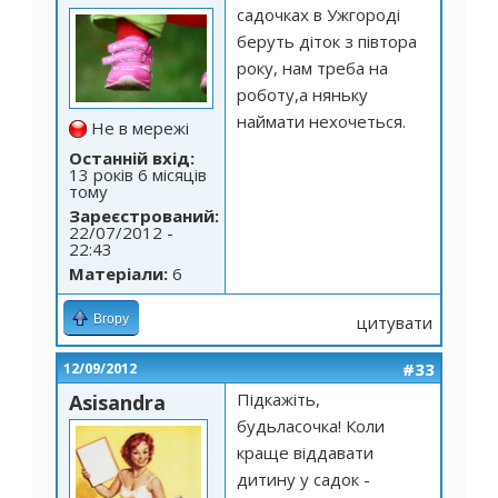
садочках в Ужгороді
беруть діток з півтора
року, нам треба на
роботу,а няньку
наймати нехочеться.
Не в мережі
Останній вхід:
13 років 6 місяців
тому
Зареєстрований:
22/07/2012 -
22:43
Матеріали:
6
Вгору
цитувати
#33
12/09/2012
Підкажіть,
Asisandra
будьласочка! Коли
краще віддавати
дитину у садок -