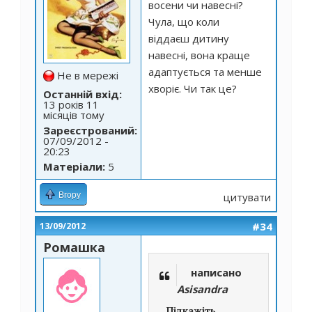
восени чи навесні?
Чула, що коли
віддаєш дитину
навесні, вона краще
адаптується та менше
Не в мережі
хворіє. Чи так це?
Останній вхід:
13 років 11
місяців тому
Зареєстрований:
07/09/2012 -
20:23
Матеріали:
5
Вгору
цитувати
#34
13/09/2012
Ромашка
написано
Asisandra
Підкажіть,