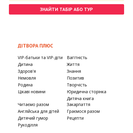
ЗНАЙТИ ТАБІР АБО ТУР
ДІТВОРА ПЛЮС
VIP-батьки та VIP-діти
Вагітність
Дитина
Життя
Здоров'я
Знання
Немовля
Позитив
Родина
Творчість
Цікаві новини
Юридична сторінка
Дитяча книга
Читаємо разом
Закарпаття
Англійська для дітей
Граємося разом
Дитячий гумор
Рецепти
Рукоділля