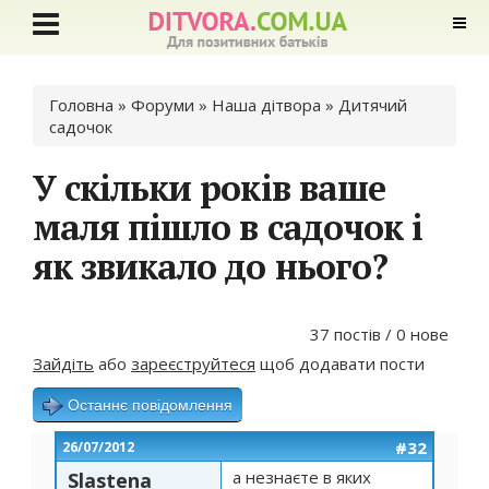
Ви є тут
Головна
»
Форуми
»
Наша дітвора
»
Дитячий
садочок
У скільки років ваше
маля пішло в садочок і
як звикало до нього?
37 постів / 0 нове
Зайдіть
або
зареєструйтеся
щоб додавати пости
Останнє повідомлення
#32
26/07/2012
а незнаєте в яких
Slastena