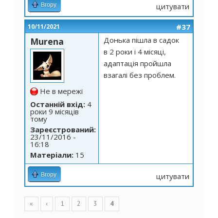
Вгору
цитувати
#37
10/11/2021
Донька пішла в садок
Murena
в 2 роки і 4 місяці,
адаптація пройшла
взагалі без проблем.
Не в мережі
Останній вхід:
4
роки 9 місяців
тому
Зареєстрований:
23/11/2016 -
16:18
Матеріали:
15
Вгору
цитувати
Сторінки
«
‹
1
2
3
4