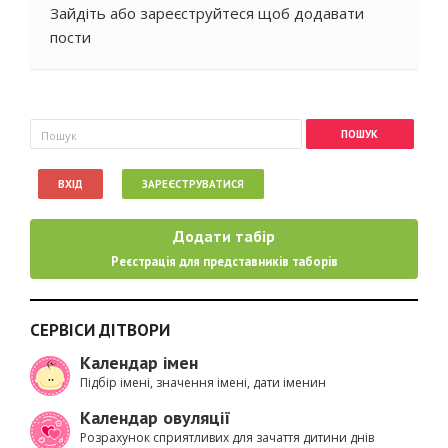
Зайдіть
або
зареєструйтеся
щоб додавати
пости
Пошукова форма
Пошук
ВХІД
ЗАРЕЄСТРУВАТИСЯ
Додати табір
Реєстрація для представників таборів
СЕРВІСИ ДІТВОРИ
Календар імен
Підбір імені, значення імені, дати іменин
Календар овуляції
Розрахунок сприятливих для зачаття дитини днів