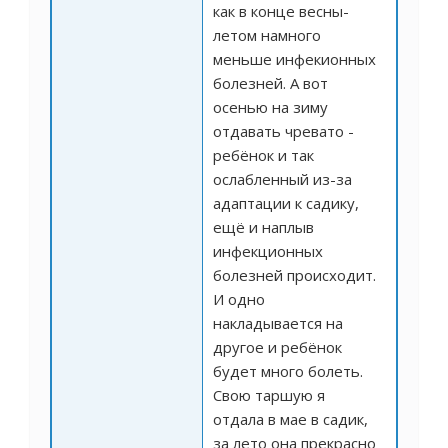
как в конце весны-
летом намного
меньше инфекионных
болезней. А вот
осенью на зиму
отдавать чревато -
ребёнок и так
ослабленный из-за
адаптации к садику,
ещё и наплыв
инфекционных
болезней происходит.
И одно
накладывается на
другое и ребёнок
будет много болеть.
Свою таршую я
отдала в мае в садик,
за лето она прекрасно