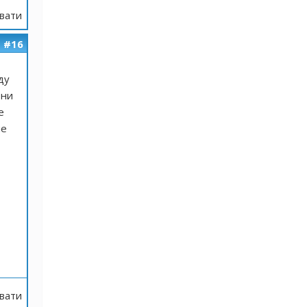
вати
#16
ду
они
е
ые
вати