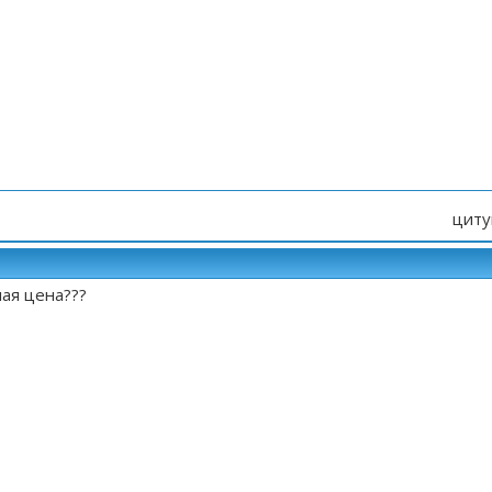
циту
ная цена???