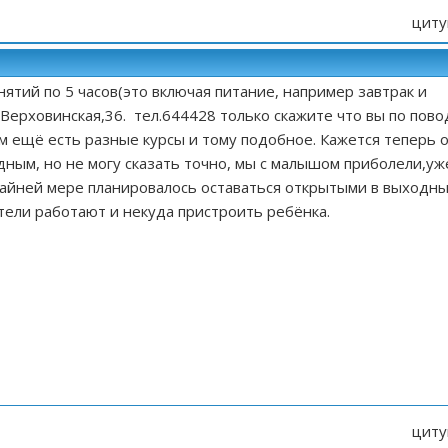
циту
анятий по 5 часов(это включая питание, например завтрак и
.Верховинская,36. тел.644428 только скажите что вы по пово
там ещё есть разные курсы и тому подобное. Кажется теперь 
ным, но не могу сказать точно, мы с малышом приболели,уж
райней мере планировалось оставаться открытыми в выходн
ители работают и некуда пристроить ребёнка.
циту