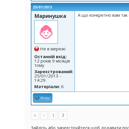
25/01/2013
А що конкретно вам так 
Маринушка
Не в мережі
Останній вхід:
12 років 9 місяців
тому
Зареєстрований:
25/01/2013 -
14:29
Матеріали:
6
Вгору
Сторінки
«
‹
1
2
Зайдіть
або
зареєструйтеся
щоб додавати по