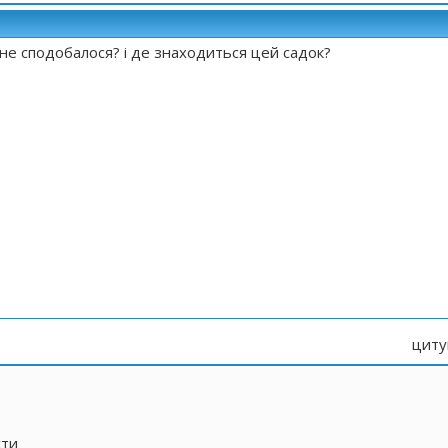
не сподобалося? і де знаходиться цей садок?
циту
сти