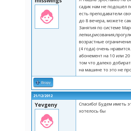
misswings
садик нам не подошёл по
есть преподаватели сво
до 8 вечера, можете са
Занятия по системе Мар
лепки,рисования,прогулк
возрастные ограничения
(4 года) очень нравитс
абонемент на 10 или 20
том что далеко добират
на машине то это не пр
Вгору
21/12/2012
Спасибо! Будем иметь эт
Yevgeny
хотелось бы