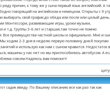
 ряду причин, к тому же у сына первый язык английский. А т
бодно говорящий на английском и немецком. Открыты с 9 ут
ми выбирать свой график:до обеда или после или целый день.
ии Монтессори, развивающие игры, уроки музыки,
и и т.д. Группы 3-6 лет и старшая,там точно не помню
. Все преимущества частной школы и официально. Мне и сы
я.Мы ходим 2-3 дня в неделю первую половину дня.Я покупаю
 занятий и использую как нам с сыном нравится. Недостаток 
ься, машины у нас нет но мы приспособились автобусом. А ес
облема совсем.Надеюсь вам поможет!
циту
от садик ввиду. По Вашему описанию все как раз так как