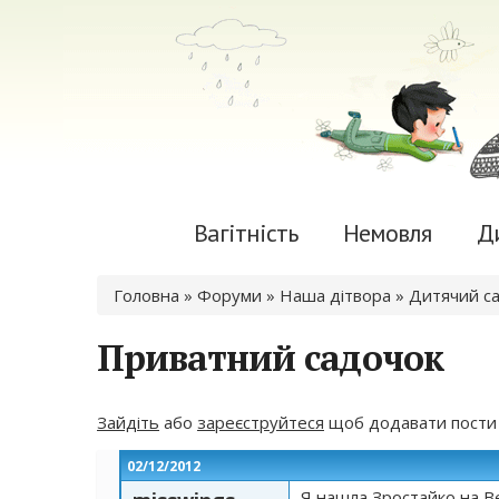
Вагітність
Немовля
Д
Ви є тут
Головна
»
Форуми
»
Наша дітвора
»
Дитячий с
Приватний садочок
Зайдіть
або
зареєструйтеся
щоб додавати пости
02/12/2012
Я нашла Зростайко на В