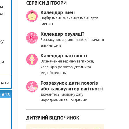
СЕРВІСИ ДІТВОРИ
ам
Календар імен
ра
Підбір імені, значення імені, дати
іменин
Календар овуляції
Розрахунок сприятливих для зачаття
ну
дитини днів
в
Календар вагітності
ли
Визначення терміну вагітності,
календар розвитку дитини та
медобстежень
вати
Розрахунок дати пологів
або калькулятор вагітності
#13
Дізнайтесь імовірну дату
народження вашої дитини
ДИТЯЧИЙ ВІДПОЧИНОК