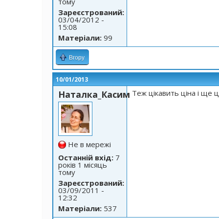
тому
Зареєстрований:
03/04/2012 -
15:08
Матеріали:
99
Вгору
10/01/2013
Теж цікавить ціна і ще 
Наталка_Касим
Не в мережі
Останній вхід:
7
років 1 місяць
тому
Зареєстрований:
03/09/2011 -
12:32
Матеріали:
537