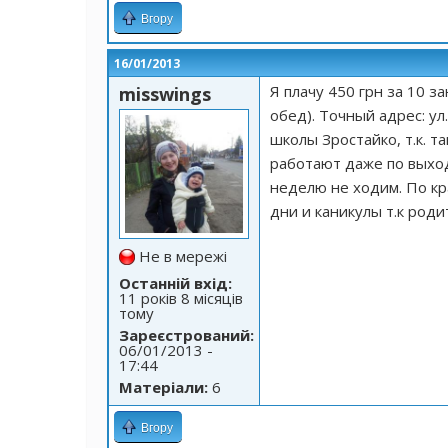
Вгору
16/01/2013
Я плачу 450 грн за 10 з
misswings
обед). Точный адрес: ул
школы Зростайко, т.к. 
работают даже по выход
неделю не ходим. По к
дни и каникулы т.к род
Не в мережі
Останній вхід:
11 років 8 місяців
тому
Зареєстрований:
06/01/2013 -
17:44
Матеріали:
6
Вгору