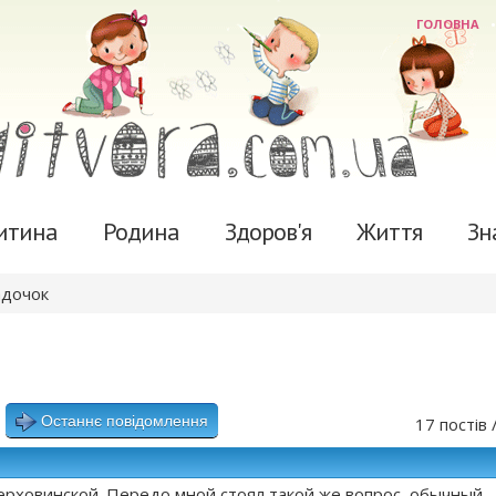
ГОЛОВНА
итина
Родина
Здоров'я
Життя
Зн
адочок
Останнє повідомлення
17 постів 
ерховинской. Передо мной стоял такой же вопрос, обычный