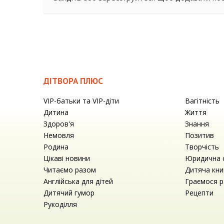
ДІТВОРА ПЛЮС
VIP-батьки та VIP-діти
Вагітність
Дитина
Життя
Здоров'я
Знання
Немовля
Позитив
Родина
Творчість
Цікаві новини
Юридична 
Читаємо разом
Дитяча кни
Англійська для дітей
Граємося 
Дитячий гумор
Рецепти
Рукоділля