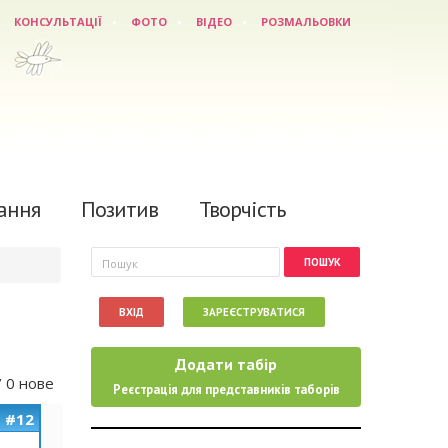
КОНСУЛЬТАЦІЇ
ФОТО
ВІДЕО
РОЗМАЛЬОВКИ
ання
Позитив
Творчість
Пошукова форма
Пошук
ВХІД
ЗАРЕЄСТРУВАТИСЯ
Додати табір
/ 0 нове
Реєстрація для представників таборів
#12