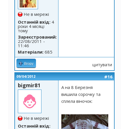
Не в мережі
Останній вхід:
4
роки 4 місяці
тому
Зареєстрований:
22/08/2011 -
11:46
Матеріали:
685
Вгору
цитувати
#16
09/04/2012
bigmir81
А на 8 Березня
вишила сорочку та
сплела віночок:
Не в мережі
Останній вхід: