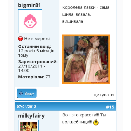
bigmir81
Королева Казки - сама
шила, вязала,
вишивала
Не в мережі
Останній вхід:
12 років 5 місяців
тому
Зареєстрований:
27/10/2011 -
14:00
Матеріали:
77
Вгору
цитувати
#15
07/04/2012
Вот это красота!!! Ты
milkyfairy
волшебница!!!