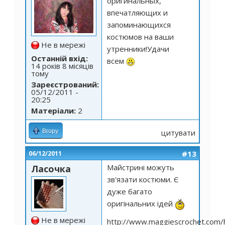
оригинальных,
впечатляющих и
запоминающихся
костюмов на ваши
Не в мережі
утренники!Удачи
Останній вхід:
всем
14 років 8 місяців
тому
Зареєстрований:
05/12/2011 -
20:25
Матеріали:
2
Вгору
цитувати
#13
06/12/2011
Майстрині можуть
Ласочка
зв'язати костюми. Є
дуже багато
оригінальних ідей
Не в мережі
http://www.maggiescrochet.com/h