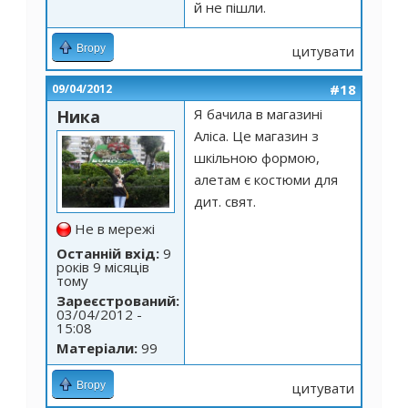
й не пішли.
Вгору
цитувати
#18
09/04/2012
Я бачила в магазині
Ника
Аліса. Це магазин з
шкільною формою,
алетам є костюми для
дит. свят.
Не в мережі
Останній вхід:
9
років 9 місяців
тому
Зареєстрований:
03/04/2012 -
15:08
Матеріали:
99
Вгору
цитувати