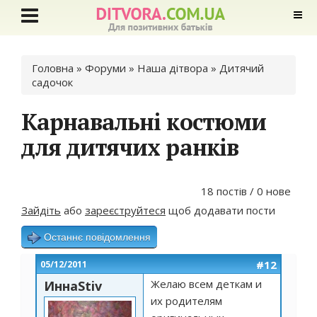
Ви є тут
Головна
»
Форуми
»
Наша дітвора
»
Дитячий
садочок
Карнавальні костюми
для дитячих ранків
18 постів / 0 нове
Зайдіть
або
зареєструйтеся
щоб додавати пости
Останнє повідомлення
#12
05/12/2011
Желаю всем деткам и
ИннаStiv
их родителям