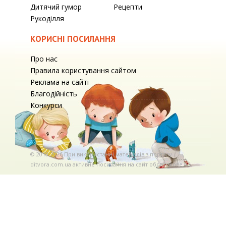
Дитячий гумор
Рецепти
Рукоділля
КОРИСНІ ПОСИЛАННЯ
Про нас
Правила користування сайтом
Реклама на сайті
Благодійність
Конкурси
© 2010-2026 При використаннi матерiалiв з порталу
ditvora.com.ua активне посилання на сайт обов'язкове. .