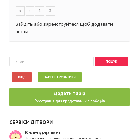
Сторінки
«
‹
1
2
Зайдіть
або
зареєструйтеся
щоб додавати
пости
Пошукова форма
Пошук
ВХІД
ЗАРЕЄСТРУВАТИСЯ
Додати табір
Реєстрація для представників таборів
СЕРВІСИ ДІТВОРИ
Календар імен
Підбір імені, значення імені, дати іменин