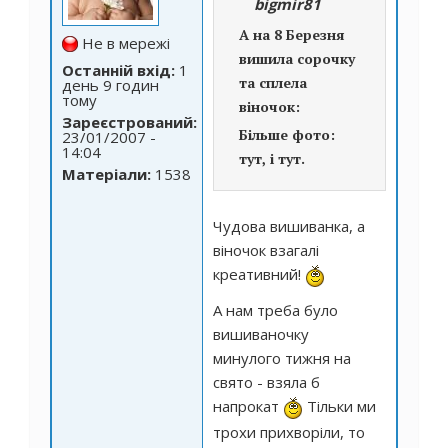
bigmir81
А на 8 Березня
Не в мережі
вишила сорочку
Останній вхід:
1
та сплела
день 9 годин
тому
віночок:
Зареєстрований:
Більше фото:
23/01/2007 -
14:04
тут
,
і тут
.
Матеріали:
1538
Чудова вишиванка, а
віночок взагалі
креативний!
А нам треба було
вишиваночку
минулого тижня на
свято - взяла б
напрокат
Тільки ми
трохи прихворіли, то