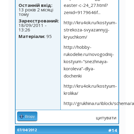
easter-c-24_27.html?
Останній вхід:
13 років 2 місяці
zenid=9179646f...
тому
Зареєстрований:
http://kru4ok.ru/kostyum-
18/09/2011 -
strekoza-svyazannyjj-
13:26
Матеріали:
95
kryuchkom/
http://hobby-
rukodelie.ru/novogodnij-
kostyum-
“snezhnaya-
koroleva”-dlya-
dochenki
http://kru4ok.ru/kostyum-
krolika/
http://grukhina.ru/iblock/schema
Вгору
цитувати
#14
07/04/2012