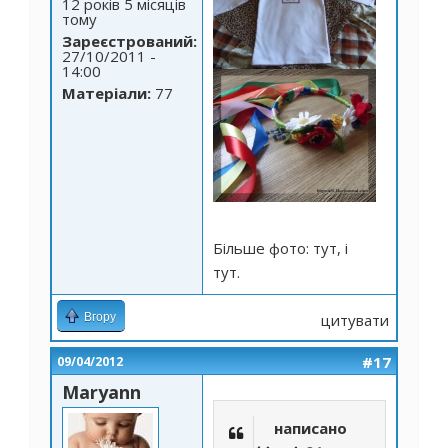
12 років 5 місяців
тому
Зареєстрований:
27/10/2011 -
14:00
Матеріали:
77
Більше фото:
тут
,
і
тут
.
Вгору
цитувати
#17
09/04/2012
Maryann
написано