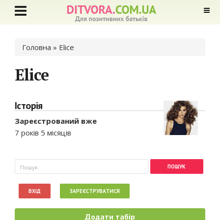
Ви є тут
Головна
» Elice
Elice
Історія
Зареєстрований вже
7 років 5 місяців
Пошукова форма
Пошук
ВХІД
ЗАРЕЄСТРУВАТИСЯ
Додати табір