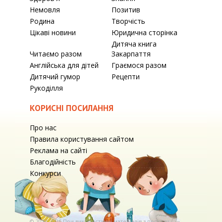
Немовля
Позитив
Родина
Творчість
Цікаві новини
Юридична сторінка
Дитяча книга
Читаємо разом
Закарпаття
Англійська для дітей
Граємося разом
Дитячий гумор
Рецепти
Рукоділля
КОРИСНІ ПОСИЛАННЯ
Про нас
Правила користування сайтом
Реклама на сайті
Благодійність
Конкурси
© 2010-2026 При використаннi матерiалiв з порталу