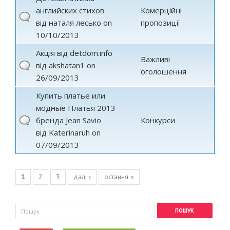
английских стихов
Комерційні
від
наталя лесько
on
пропозиції
10/10/2013
Акція від detdom.info
Важливі
від
akshatan1
on
оголошення
26/09/2013
Купить платье или
модные Платья 2013
бренда Jean Savio
Конкурси
від
Katerinaruh
on
07/09/2013
Сторінки
1
2
3
далі ›
остання »
Пошукова форма
Пошук