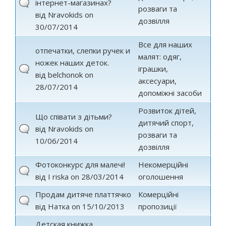
інтернет-магазинах?
розваги та
від
Nravokids
on
дозвілля
30/07/2014
Все для наших
отпечатки, слепки ручек и
малят: одяг,
ножек наших деток.
іграшки,
від
belchonok
on
аксесуари,
28/07/2014
допоміжні засоби
Розвиток дітей,
Що співати з дітьми?
дитячий спорт,
від
Nravokids
on
розваги та
10/06/2014
дозвілля
Фотоконкурс для малечі!
Некомерційні
від
I riska
on 28/03/2014
оголошення
Продам дитяче платтячко
Комерційні
від
Натка
on 15/10/2013
пропозиції
Детская книжка