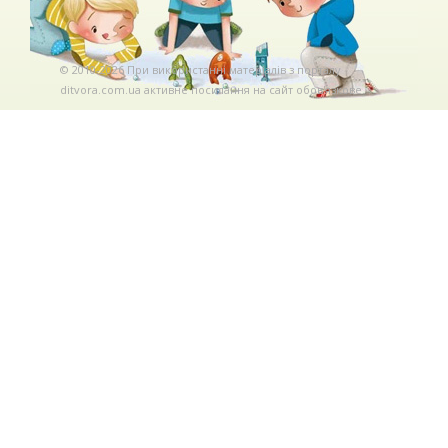
© 2010-2026 При використаннi матерiалiв з порталу
ditvora.com.ua активне посилання на сайт обов'язкове. .