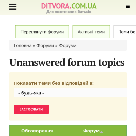
Primary tabs
Переглянути форуми
Активні теми
Теми бе
Ви є тут
Головна
»
Форуми
» Форуми
Unanswered forum topics
Показати теми без відповідей в:
Обговорення
Форум