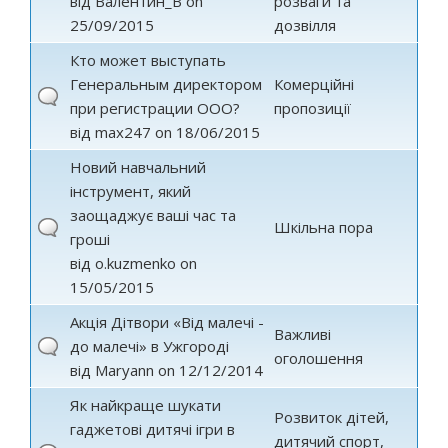
від
Валентин_В
on
розваги та
25/09/2015
дозвілля
Кто может выступать
Генеральным директором
Комерційні
при регистрации ООО?
пропозиції
від
max247
on 18/06/2015
Новий навчальний
інструмент, який
заощаджує ваші час та
Шкільна пора
гроші
від
o.kuzmenko
on
15/05/2015
Акція Дітвори «Від малечі -
Важливі
до малечі» в Ужгороді
оголошення
від
Maryann
on 12/12/2014
Як найкраще шукати
Розвиток дітей,
гаджетові дитячі ігри в
дитячий спорт,