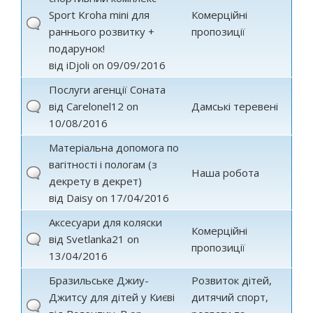
Sport Kroha mini для
Комерційні
раннього розвитку +
пропозиції
подарунок!
від
iDjoli
on 09/09/2016
Послуги агенції Соната
від
Carelonel12
on
Дамські теревені
10/08/2016
Матеріальна допомога по
вагітності і пологам (з
Наша робота
декрету в декрет)
від
Daisy
on 17/04/2016
Аксесуари для коляски
Комерційні
від
Svetlanka21
on
пропозиції
13/04/2016
Бразильське Джиу-
Розвиток дітей,
Джитсу для дітей у Києві
дитячий спорт,