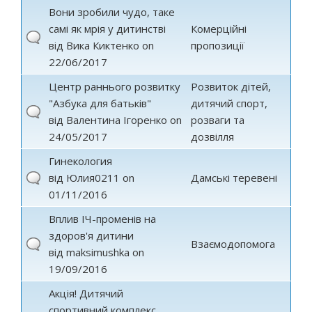
Вони зробили чудо, таке
самі як мрія у дитинстві
Комерційні
від
Вика Киктенко
on
пропозиції
22/06/2017
Центр раннього розвитку
Розвиток дітей,
"Азбука для батьків"
дитячий спорт,
від
Валентина Ігоренко
on
розваги та
24/05/2017
дозвілля
Гинекология
від
Юлия0211
on
Дамські теревені
01/11/2016
Вплив ІЧ-променів на
здоров'я дитини
Взаємодопомога
від
maksimushka
on
19/09/2016
Акція! Дитячий
спортивний комплекс