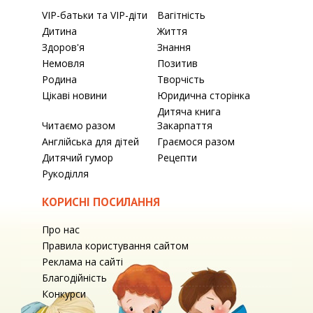
VIP-батьки та VIP-діти
Вагітність
Дитина
Життя
Здоров'я
Знання
Немовля
Позитив
Родина
Творчість
Цікаві новини
Юридична сторінка
Дитяча книга
Читаємо разом
Закарпаття
Англійська для дітей
Граємося разом
Дитячий гумор
Рецепти
Рукоділля
КОРИСНІ ПОСИЛАННЯ
Про нас
Правила користування сайтом
Реклама на сайті
Благодійність
Конкурси