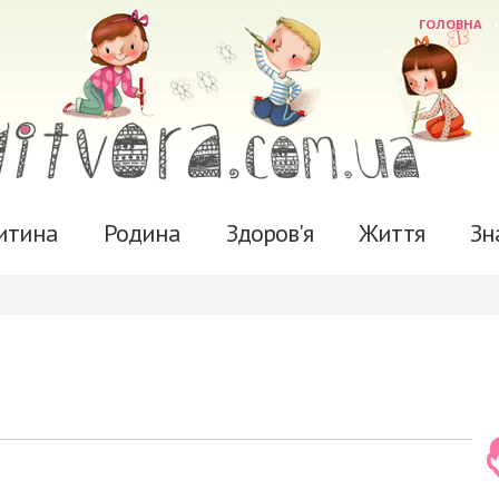
ГОЛОВНА
итина
Родина
Здоров'я
Життя
Зн