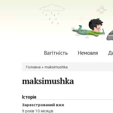
Вагітність
Немовля
Д
Ви є тут
Головна
» maksimushka
maksimushka
Історія
Зареєстрований вже
9 років 10 місяців