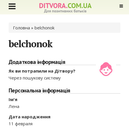
Ви є тут
Головна
» belchonok
belchonok
Додаткова інформація
Як ви потрапили на Дітвору?
Через пошукову систему
Персональна інформація
Ім'я
Лена
Дата народження
11 февраля