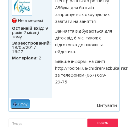
Центр раннього розвитку
АЗбука для батьків
запрошує всіх охоучуючих
Не в мережі
завітати на заняття.
Останній вхід:
9
Занняття відбуваються для
років 2 місяці
тому
діток від 6 міс, також є
Зареєстрований:
підготовка до школи та
19/05/2017 -
16:27
ейдетика.
Матеріали:
2
Більше інформії на сайті
http://roditeli.ua/children/azbuka_raz
за телефоном (067) 659-
29-75
Вгору
Цитувати
Пошукова форма
Пошук