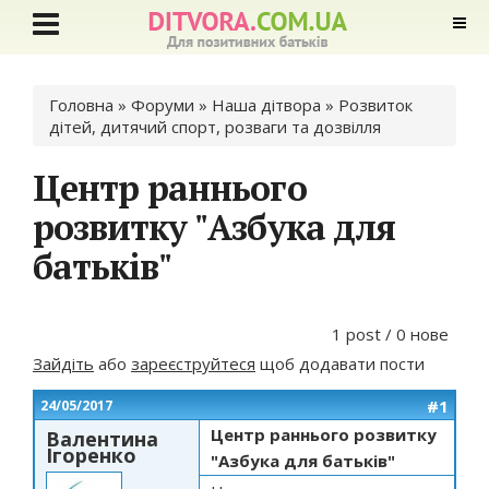
Ви є тут
Головна
»
Форуми
»
Наша дітвора
»
Розвиток
дітей, дитячий спорт, розваги та дозвілля
Центр раннього
розвитку "Азбука для
батьків"
1 post / 0 нове
Зайдіть
або
зареєструйтеся
щоб додавати пости
#1
24/05/2017
Центр раннього розвитку
Валентина
Ігоренко
"Азбука для батьків"