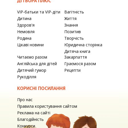
ДІТВОРА ПЛЮС
VIP-батьки та VIP-діти
Вагітність
Дитина
Життя
Здоров'я
Знання
Немовля
Позитив
Родина
Творчість
Цікаві новини
Юридична сторінка
Дитяча книга
Читаємо разом
Закарпаття
Англійська для дітей
Граємося разом
Дитячий гумор
Рецепти
Рукоділля
КОРИСНІ ПОСИЛАННЯ
Про нас
Правила користування сайтом
Реклама на сайті
Благодійність
Конкурси