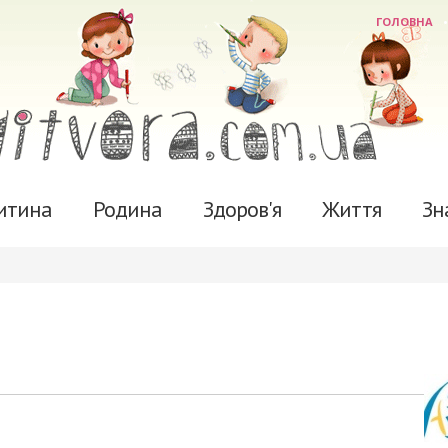
ГОЛОВНА
итина
Родина
Здоров'я
Життя
Зн