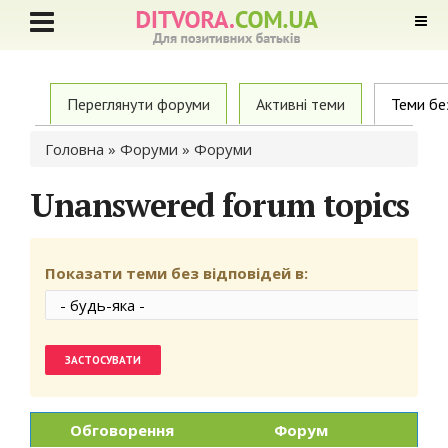
Primary tabs
Переглянути форуми
Активні теми
Теми бе
Ви є тут
Головна
»
Форуми
» Форуми
Unanswered forum topics
Показати теми без відповідей в:
Обговорення
Форум