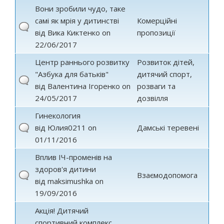
Вони зробили чудо, таке
самі як мрія у дитинстві
Комерційні
від
Вика Киктенко
on
пропозиції
22/06/2017
Центр раннього розвитку
Розвиток дітей,
"Азбука для батьків"
дитячий спорт,
від
Валентина Ігоренко
on
розваги та
24/05/2017
дозвілля
Гинекология
від
Юлия0211
on
Дамські теревені
01/11/2016
Вплив ІЧ-променів на
здоров'я дитини
Взаємодопомога
від
maksimushka
on
19/09/2016
Акція! Дитячий
спортивний комплекс