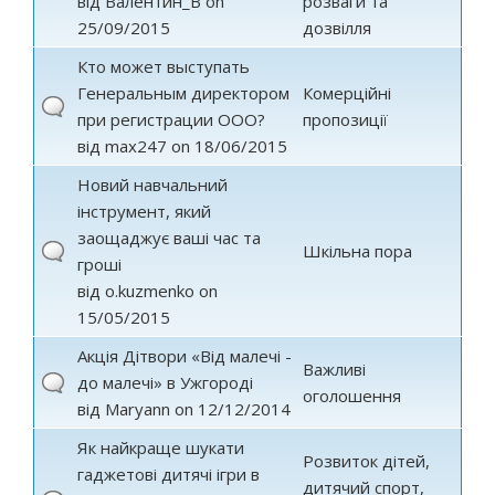
від
Валентин_В
on
розваги та
25/09/2015
дозвілля
Кто может выступать
Генеральным директором
Комерційні
при регистрации ООО?
пропозиції
від
max247
on 18/06/2015
Новий навчальний
інструмент, який
заощаджує ваші час та
Шкільна пора
гроші
від
o.kuzmenko
on
15/05/2015
Акція Дітвори «Від малечі -
Важливі
до малечі» в Ужгороді
оголошення
від
Maryann
on 12/12/2014
Як найкраще шукати
Розвиток дітей,
гаджетові дитячі ігри в
дитячий спорт,