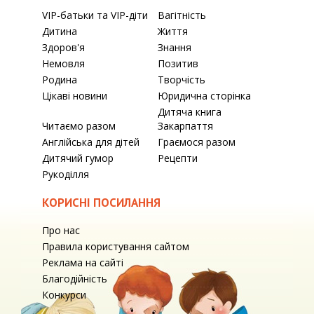
VIP-батьки та VIP-діти
Вагітність
Дитина
Життя
Здоров'я
Знання
Немовля
Позитив
Родина
Творчість
Цікаві новини
Юридична сторінка
Дитяча книга
Читаємо разом
Закарпаття
Англійська для дітей
Граємося разом
Дитячий гумор
Рецепти
Рукоділля
КОРИСНІ ПОСИЛАННЯ
Про нас
Правила користування сайтом
Реклама на сайті
Благодійність
Конкурси