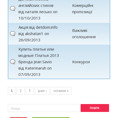
английских стихов
Комерційні
від
наталя лесько
on
пропозиції
10/10/2013
Акція від detdom.info
Важливі
від
akshatan1
on
оголошення
26/09/2013
Купить платье или
модные Платья 2013
бренда Jean Savio
Конкурси
від
Katerinaruh
on
07/09/2013
Сторінки
1
2
3
далі ›
остання »
Пошукова форма
Пошук