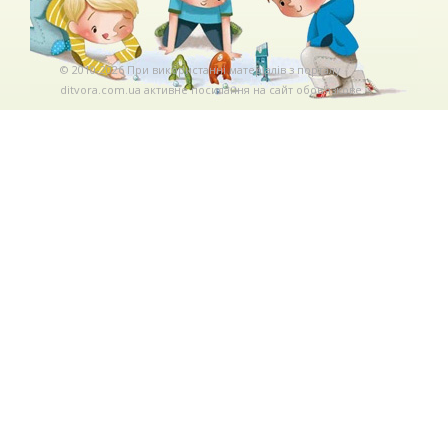
© 2010-2026 При використаннi матерiалiв з порталу
ditvora.com.ua активне посилання на сайт обов'язкове. .