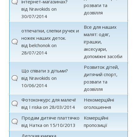
інтернет-магазинах?
розваги та
від
Nravokids
on
дозвілля
30/07/2014
Все для наших
отпечатки, слепки ручек и
малят: одяг,
ножек наших деток.
іграшки,
від
belchonok
on
аксесуари,
28/07/2014
допоміжні засоби
Розвиток дітей,
Що співати з дітьми?
дитячий спорт,
від
Nravokids
on
розваги та
10/06/2014
дозвілля
Фотоконкурс для малечі!
Некомерційні
від
I riska
on 28/03/2014
оголошення
Продам дитяче платтячко
Комерційні
від
Натка
on 15/10/2013
пропозиції
Детская книжка