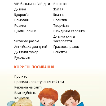
VIP-батьки та VIP-діти
Вагітність
Дитина
Життя
Здоров'я
Знання
Немовля
Позитив
Родина
Творчість
Цікаві новини
Юридична сторінка
Дитяча книга
Читаємо разом
Закарпаття
Англійська для дітей
Граємося разом
Дитячий гумор
Рецепти
Рукоділля
КОРИСНІ ПОСИЛАННЯ
Про нас
Правила користування сайтом
Реклама на сайті
Благодійність
Конкурси