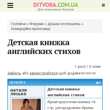
Ви є тут
Головна
»
Форуми
»
Дошка оголошень
»
Комерційні пропозиції
Детская книжка
английских стихов
1 post / 0 нове
Зайдіть
або
зареєструйтеся
щоб додавати пости
#1
10/10/2013
Детская книжка
наталя
лесько
английских стихов
Яркая красочная книжка 16
стр, ужгородчанки Ирины