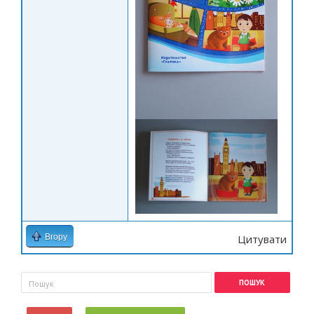
Вгору
Цитувати
Пошукова форма
Пошук