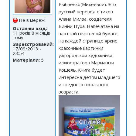
Рыбченко(Михеевой). Это
русский перевод с тихов
Алана Милза, создателя
Не в мережі
Винни Пуха. Напечатана на
Останній вхід:
11 років 8 місяців
плотной глянцевой бумаге,
тому
на каждой странице яркие
Зареєстрований:
красочные картинки
17/09/2013 -
23:54
ужгородской художника-
Матеріали:
5
иллюстратора Марианны
Кошель. Книга будет
интересна детям младшего
и среднего школьного
возраста.