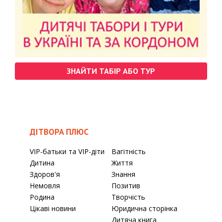
ЗНАЙТИ ТАБІР АБО ТУР
ДІТВОРА ПЛЮС
VIP-батьки та VIP-діти
Вагітність
Дитина
Життя
Здоров'я
Знання
Немовля
Позитив
Родина
Творчість
Цікаві новини
Юридична сторінка
Дитяча книга