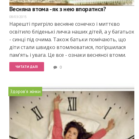
Весняна втома - як з нею впоратися?
08/03/2015
Нарешті пригріло весняне сонечко і миттєво
освітило бліденькі личка наших дітей, а у багатьох
- синці під очима. Також батьки помічають, що
діти стали швидко втомлюватися, погіршилася
пам'ять і увага. Це все - ознаки весняної втоми.
ЧИТАТИ ДАЛІ
0
Здоров'я жінки