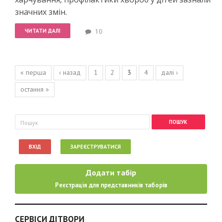
значних змін.
ЧИТАТИ ДАЛІ
10
Сторінки
« перша
‹ назад
1
2
3
4
далі ›
остання »
Пошукова форма
Пошук
ВХІД
ЗАРЕЄСТРУВАТИСЯ
Додати табір
Реєстрація для представників таборів
СЕРВІСИ ДІТВОРИ