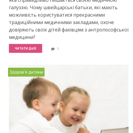
яка справедливо пишається своєю медичною
галуззю. Чому швейцарські батьки, які мають
можливість користуватися прекрасними
традиційними медичними закладами, охоче
довіряють своїх дітей фахівцям з антропософської
медицини?
ЧИТАТИ ДАЛІ
1
Здоров'я дитини