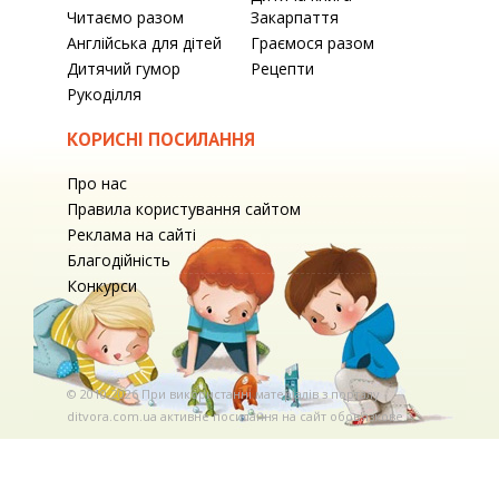
Читаємо разом
Закарпаття
Англійська для дітей
Граємося разом
Дитячий гумор
Рецепти
Рукоділля
КОРИСНІ ПОСИЛАННЯ
Про нас
Правила користування сайтом
Реклама на сайті
Благодійність
Конкурси
© 2010-2026 При використаннi матерiалiв з порталу
ditvora.com.ua активне посилання на сайт обов'язкове. .