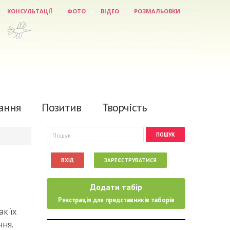
КОНСУЛЬТАЦІЇ
ФОТО
ВІДЕО
РОЗМАЛЬОВКИ
ання
Позитив
Творчість
Пошукова форма
Пошук
ВХІД
ЗАРЕЄСТРУВАТИСЯ
Додати табір
Реєстрація для представників таборів
к їх
ння.