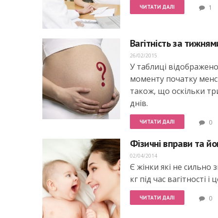
ЧИТАТИ ДАЛІ
1
Вагітність за тижням
26/02/2015
У таблиці відображено 
моменту початку менст
також, що оскільки три
днів.
ЧИТАТИ ДАЛІ
0
Фізичні вправи та йо
02/04/2014
Є жінки які не сильно
кг під час вагітності і
ЧИТАТИ ДАЛІ
0