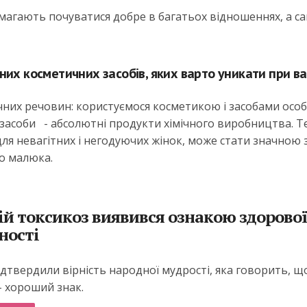
агають почуватися добре в багатьох відношеннях, а са
их косметичних засобів, яких варто уникати при ва
ічних речовин: користуємося косметикою і засобами особ
 ці засоби - абсолютні продукти хімічного виробництва. Т
ля невагітних і негодуючих жінок, може стати значною
о малюка.
ій токсикоз виявився ознакою здорово
ності
ідтвердили вірність народної мудрості, яка говорить, щ
- хороший знак.