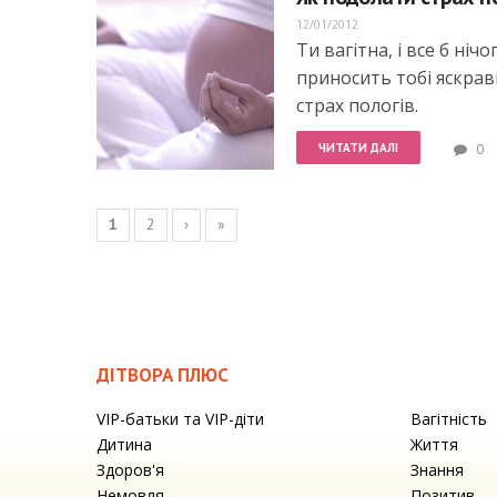
12/01/2012
Ти вагітна, і все б ні
приносить тобі яскраві
страх пологів.
ЧИТАТИ ДАЛІ
0
Сторінки
1
2
›
»
ДІТВОРА ПЛЮС
VIP-батьки та VIP-діти
Вагітність
Дитина
Життя
Здоров'я
Знання
Немовля
Позитив