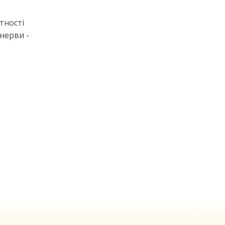
тності
 нерви -
м