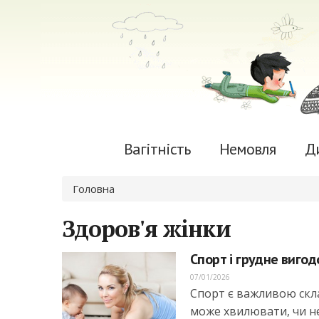
Вагітність
Немовля
Д
Ви є тут
Головна
Здоров'я жінки
Спорт і грудне виго
07/01/2026
Спорт є важливою скла
може хвилювати, чи не