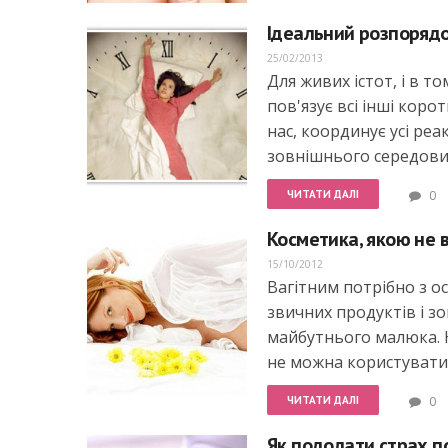
Ідеальний розпорядо
25/02/2013
Для живих істот, і в 
пов'язує всі інші коро
нас, координує усі реа
зовнішнього середов
ЧИТАТИ ДАЛІ
0
Косметика, якою не в
15/10/2012
Вагітним потрібно з о
звичних продуктів і з
майбутнього малюка. Н
не можна користуватися
ЧИТАТИ ДАЛІ
0
Як подолати страх п