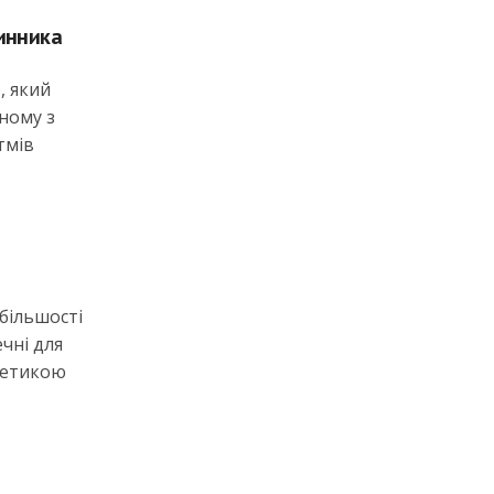
динника
, який
жному з
тмів
більшості
чні для
сметикою