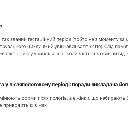
и
так званий гестаційний період (тобто не з моменту зача
руального циклу, який увінчався вагітністю). Слід пам'
валість циклу у жінок різна і коливається зазвичай від 
га у післяпологовому періоді: поради викладача йог
 змінюють форми після пологів, а є жінки, що набирають 
 це приводить їх в жах.