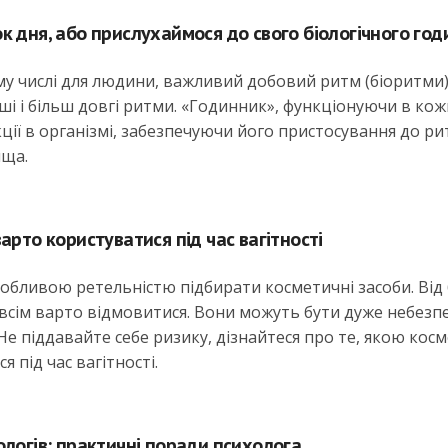
к дня, або прислухаймося до свого біологічного го
тому числі для людини, важливий добовий ритм (біоритми)
тші і більш довгі ритми. «Годинник», функціонуючи в ко
кції в організмі, забезпечуючи його пристосування до ри
ища.
арто користуватися під час вагітності
собливою ретельністю підбирати косметичні засоби. Від 
овсім варто відмовитися. Вони можуть бути дуже небезпе
е піддавайте себе ризику, дізнайтеся про те, якою ко
 під час вагітності.
ологів: практичні поради психолога