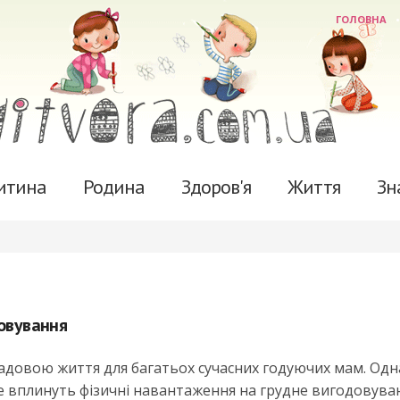
ГОЛОВНА
итина
Родина
Здоров'я
Життя
Зн
довування
довою життя для багатьох сучасних годуючих мам. Одна
 вплинуть фізичні навантаження на грудне вигодовува