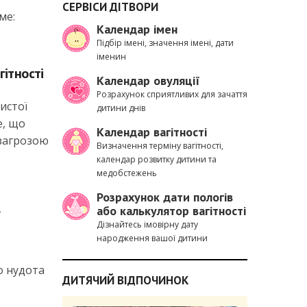
СЕРВІСИ ДІТВОРИ
ме:
Календар імен
Підбір імені, значення імені, дати
іменин
гітності
Календар овуляції
Розрахунок сприятливих для зачаття
истої
дитини днів
е, що
Календар вагітності
 загрозою
Визначення терміну вагітності,
календар розвитку дитини та
медобстежень
Розрахунок дати пологів
або калькулятор вагітності
ї
Дізнайтесь імовірну дату
народження вашої дитини
о нудота
ДИТЯЧИЙ ВІДПОЧИНОК