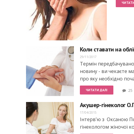
ЧИТАТИ
Коли ставати на облі
29/11/2017
Термін передбачуваної 
новину - ви чекаєте ма
про яку необхідно поч
ЧИТАТИ ДАЛІ
25
Акушер-гінеколог О.П
17/04/2015
Інтерв’ю з Оксаною П
гінекологом жіночої 