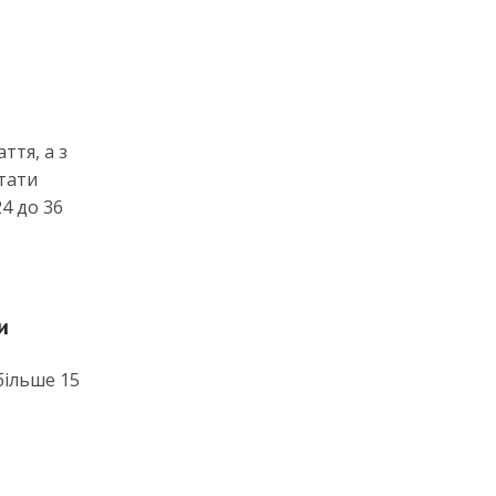
ття, а з
ятати
24 до 36
и
більше 15