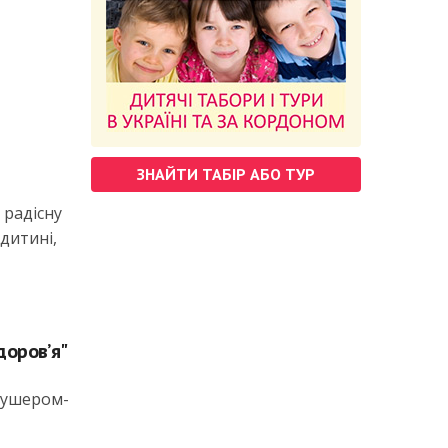
ЗНАЙТИ ТАБІР АБО ТУР
 радісну
 дитині,
доров’я"
кушером-