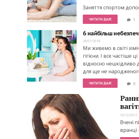
Заняття спортом допом
ЧИТАТИ ДАЛІ
1
6 найбільш небезпечн
28/01/2018
Ми живемо в світі хім
гігієни. І все частіше
відносно нешкідливо д
для ще не народженог
ЧИТАТИ ДАЛІ
0
Ранн
вагіт
10/12/2017
Вчені п
вранці 