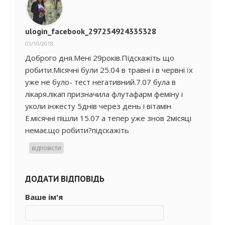
ulogin_facebook_297254924335328
03/10/2018
Доброго дня.Мені 29років.Підскажіть що
робити.Місячні були 25.04 в травні і в червні їх
уже не було- тест негативний.7.07 була в
лікаря.лікап призначила флутафарм феміну і
уколи інжесту 5днів через день і вітамін
Е.місячні пішли 15.07 а тепер уже знов 2місяці
немає.що робити?підскажіть
відповісти
ДОДАТИ ВІДПОВІДЬ
Ваше ім'я