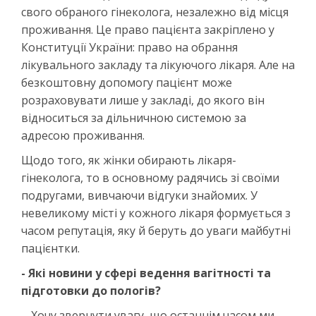
свого обраного гінеколога, незалежно від місця
проживання. Це право пацієнта закріплено у
Конституції України: право на обрання
лікувального закладу та лікуючого лікаря. Але на
безкоштовну допомогу пацієнт може
розраховувати лише у закладі, до якого він
відноситься за дільничною системою за
адресою проживання.
Щодо того, як жінки обирають лікаря-
гінеколога, то в основному радячись зі своїми
подругами, вивчаючи відгуки знайомих. У
невеликому місті у кожного лікаря формується з
часом репутація, яку й беруть до уваги майбутні
пацієнтки.
- Які новини у сфері ведення вагітності та
підготовки до пологів?
- Хочу звернути увагу, що останнім часом ми