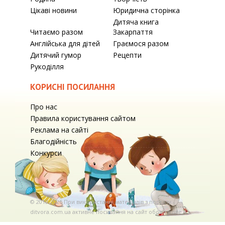
Цікаві новини
Юридична сторінка
Дитяча книга
Читаємо разом
Закарпаття
Англійська для дітей
Граємося разом
Дитячий гумор
Рецепти
Рукоділля
КОРИСНІ ПОСИЛАННЯ
Про нас
Правила користування сайтом
Реклама на сайті
Благодійність
Конкурси
© 2010-2026 При використаннi матерiалiв з порталу
ditvora.com.ua активне посилання на сайт обов'язкове. .