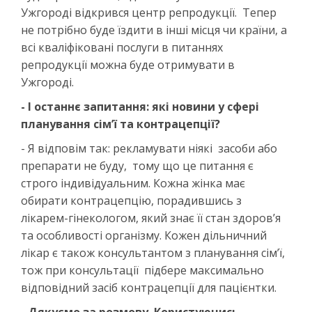
Ужгороді відкрився центр репродукції. Тепер
не потрібно буде їздити в інші місця чи країни, а
всі кваліфіковані послуги в питаннях
репродукції можна буде отримувати в
Ужгороді.
- І останнє запитання: які новини у сфері
планування сім’ї та контрацепції?
- Я відповім так: рекламувати ніякі засоби або
препарати не буду, тому що це питання є
строго індивідуальним. Кожна жінка має
обирати контрацепцію, порадившись з
лікарем-гінекологом, який знає її стан здоров’я
та особливості організму. Кожен дільничний
лікар є також консультантом з планування сім’ї,
тож при консультації підбере максимально
відповідний засіб контрацепції для пацієнтки.
- Дякуємо за розмову. Користуючись