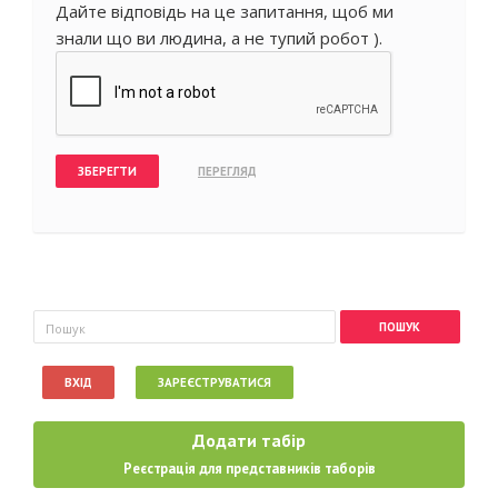
Дайте відповідь на це запитання, щоб ми
знали що ви людина, а не тупий робот ).
Пошукова форма
Пошук
ВХІД
ЗАРЕЄСТРУВАТИСЯ
Додати табір
Реєстрація для представників таборів