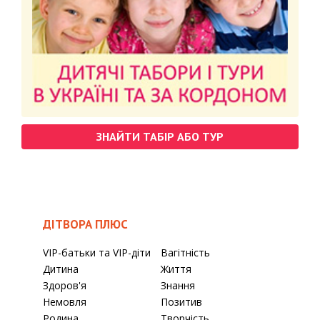
ЗНАЙТИ ТАБІР АБО ТУР
ДІТВОРА ПЛЮС
VIP-батьки та VIP-діти
Вагітність
Дитина
Життя
Здоров'я
Знання
Немовля
Позитив
Родина
Творчість