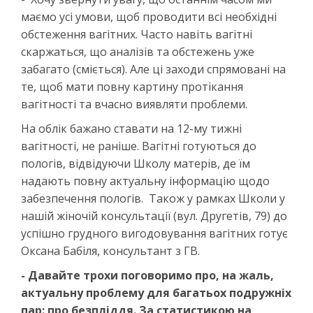
маємо усі умови, щоб проводити всі необхідні
обстеження вагітних. Часто навіть вагітні
скаржаться, що аналізів та обстежень уже
забагато (сміється). Але ці заходи спрямовані на
те, щоб мати повну картину протікання
вагітності та вчасно виявляти проблеми.
На облік бажано ставати на 12-му тижні
вагітності, не раніше. Вагітні готуються до
пологів, відвідуючи Школу матерів, де їм
надають повну актуальну інформацію щодо
забезпечення пологів. Також у рамках Школи у
нашій жіночій консультації (вул. Другетів, 79) до
успішно грудного вигодовування вагітних готує
Оксана Бабіля, консультант з ГВ.
- Давайте трохи поговоримо про, на жаль,
актуальну проблему для багатьох подружніх
пар: про безпліддя. За статистикою на