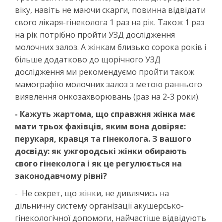
віку, навіть не маючи скарги, повинна відвідати
свого лікаря-гінеколога 1 раз на рік. Також 1 раз
на рік потрібно пройти УЗД дослідження
молочних залоз. А жінкам близько сорока років і
більше додатково до щорічного УЗД
дослідження ми рекомендуємо пройти також
мамографію молочних залоз з метою раннього
виявлення онкозахворювань (раз на 2-3 роки).
- Кажуть жартома, що справжня жінка має
мати трьох фахівців, яким вона довіряє:
перукаря, кравця та гінеколога. З вашого
досвіду: як ужгородські жінки обирають
свого гінеколога і як це регулюється на
законодавчому рівні?
- Не секрет, що жінки, не дивлячись на
дільничну систему організації акушерсько-
гінекологічної допомоги, найчастіше відвідують