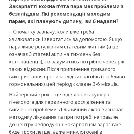
Закарпатті кожна п’ята пара має проблеми з
безпліддям. Які рекомендації молодим
парам, які планують дитину, ви б надали?
- Спочатку зазначу, коли вже треба
хвилюватись і звертатись за допомогою. Якщо
пара живе регулярним статевим життям (а це
означає 3 статеві акти на тиждень без
контрацепції), то задуматись потрібно через рік
таких відносин. Після припинення тривалого
використання протизаплідних засобів (особливо
гормональних) цей період складає 3-6 місяців.
Найперший крок - це відвідання акушера-
гінеколога для первинного дослідження та
вивчення проблеми. Дільничний лікар визначає
методику лікування та при потребі направляє
до центру репродукції. Закарпатцям зараз вже
буде трохи легше, адже минулої осені в