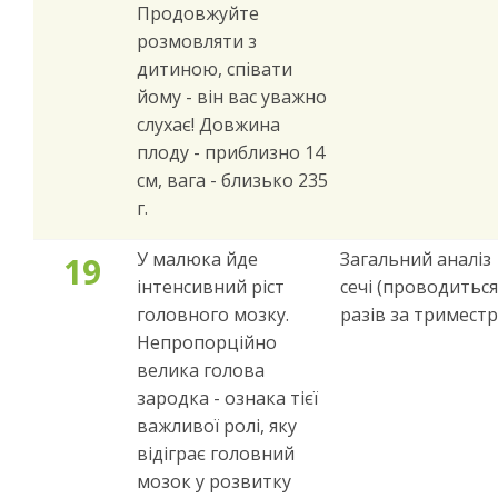
Продовжуйте
розмовляти з
дитиною, співати
йому - він вас уважно
слухає! Довжина
плоду - приблизно 14
см, вага - близько 235
г.
У малюка йде
Загальний аналіз
19
інтенсивний ріст
сечі (проводиться
головного мозку.
разів за триместр
Непропорційно
велика голова
зародка - ознака тієї
важливої ​​ролі, яку
відіграє головний
мозок у розвитку