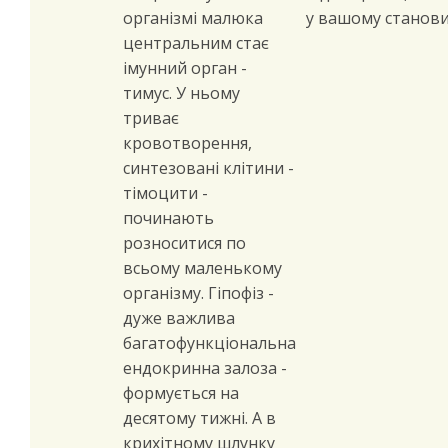
організмі малюка
у вашому станови
центральним стає
імунний орган -
тимус. У ньому
триває
кровотворення,
синтезовані клітини -
тімоцити -
починають
розноситися по
всьому маленькому
організму. Гіпофіз -
дуже важлива
багатофункціональна
ендокринна залоза -
формується на
десятому тижні. А в
крихітному шлунку