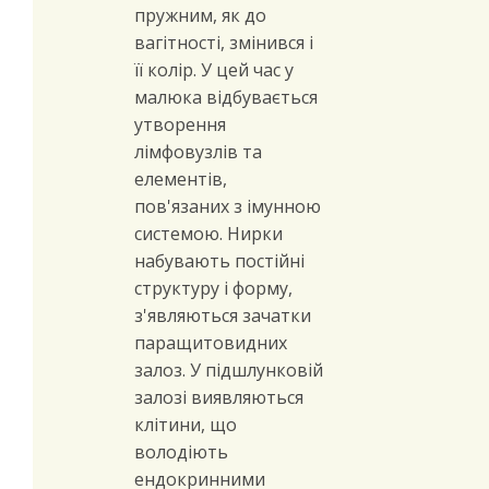
пружним, як до
вагітності, змінився і
її колір. У цей час у
малюка відбувається
утворення
лімфовузлів та
елементів,
пов'язаних з імунною
системою. Нирки
набувають постійні
структуру і форму,
з'являються зачатки
паращитовидних
залоз. У підшлунковій
залозі виявляються
клітини, що
володіють
ендокринними