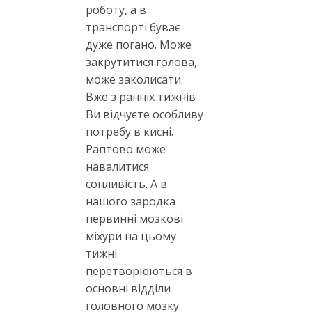
роботу, а в
транспорті буває
дуже погано. Може
закрутитися голова,
може заколисати.
Вже з ранніх тижнів
Ви відчуєте особливу
потребу в кисні.
Раптово може
навалитися
сонливість. А в
нашого зародка
первинні мозкові
міхури на цьому
тижні
перетворюються в
основні відділи
головного мозку.