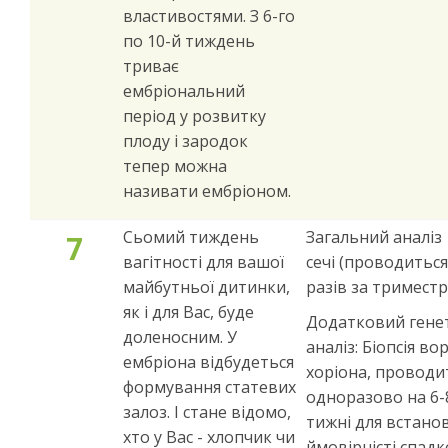
властивостями. З 6-го
по 10-й тиждень
триває
ембріональний
період у розвитку
плоду і зародок
тепер можна
називати ембріоном.
Сьомий тиждень
Загальний аналіз
7
вагітності для вашої
сечі (проводиться
майбутньої дитинки,
разів за триместр
як і для Вас, буде
Додатковий гене
доленосним. У
аналіз: Біопсія во
ембріона відбудеться
хоріона, проводи
формування статевих
одноразово на 6-
залоз. І стане відомо,
тижні для встано
хто у Вас - хлопчик чи
ймовірністі спад