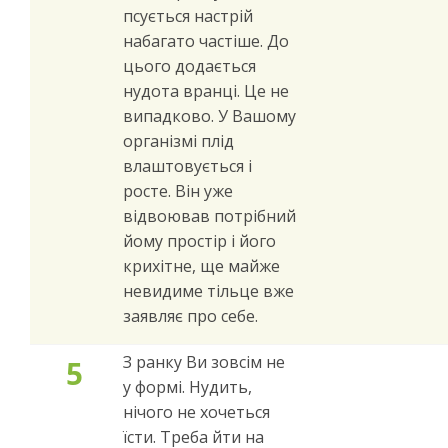
псується настрій
набагато частіше. До
цього додається
нудота вранці. Це не
випадково. У Вашому
організмі плід
влаштовується і
росте. Він уже
відвоював потрібний
йому простір і його
крихітне, ще майже
невидиме тільце вже
заявляє про себе.
З ранку Ви зовсім не
5
у формі. Нудить,
нічого не хочеться
їсти. Треба йти на