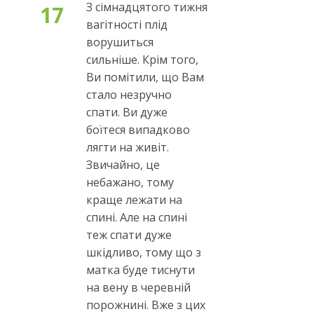
З сімнадцятого тижня
17
вагітності плід
ворушиться
сильніше. Крім того,
Ви помітили, що Вам
стало незручно
спати. Ви дуже
боїтеся випадково
лягти на живіт.
Звичайно, це
небажано, тому
краще лежати на
спині. Але на спині
теж спати дуже
шкідливо, тому що з
матка буде тиснути
на вену в черевній
порожнині. Вже з цих