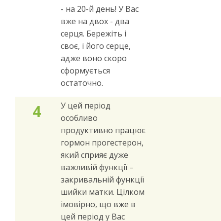
- на 20-й день! У Вас
вже на двох - два
серця. Бережіть і
своє, і його серце,
адже воно скоро
сформується
остаточно.
У цей період
4
особливо
продуктивно працює
гормон прогестерон,
який сприяє дуже
важливій ​​функції –
закривальній функції
шийки матки. Цілком
імовірно, що вже в
цей період у Вас