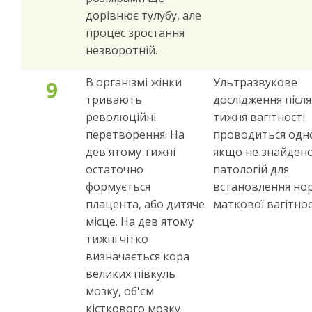
дорівнює тулубу, але
процес зростання
незворотній.
В організмі жінки
Ультразвукове
9
тривають
дослідження після
революційні
тижня вагітності
перетворення. На
проводиться одн
дев'ятому тижні
якщо не знайден
остаточно
патологій для
формується
встановлення но
плацента, або дитяче
маткової вагітнос
місце. На дев'ятому
тижні чітко
визначається кора
великих півкуль
мозку, об'єм
кісткового мозку