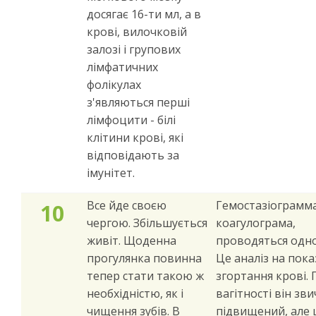
досягає 16-ти мл, а в
крові, вилочковій
залозі і групових
лімфатичних
фолікулах
з'являються перші
лімфоцити - білі
клітини крові, які
відповідають за
імунітет.
Все йде своєю
Гемостазіограмм
10
чергою. Збільшується
коагулограма,
живіт. Щоденна
проводяться одн
прогулянка повинна
Це аналіз на пок
тепер стати такою ж
згортання крові. 
необхідністю, як і
вагітності він зв
чищення зубів. В
підвищений, але 