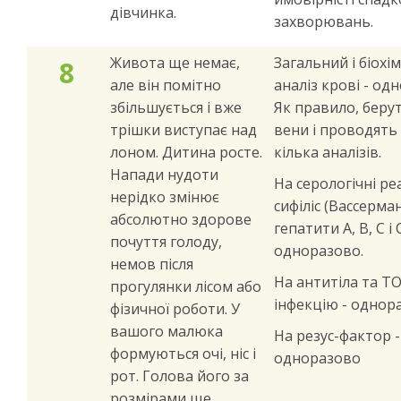
дівчинка.
захворювань.
Живота ще немає,
Загальний і біохі
8
але він помітно
аналіз крові - од
збільшується і вже
Як правило, беру
трішки виступає над
вени і проводять
лоном. Дитина росте.
кілька аналізів.
Напади нудоти
На серологічні реа
нерідко змінює
сифіліс (Вассерма
абсолютно здорове
гепатити А, В, С і 
почуття голоду,
одноразово.
немов після
На антитіла та T
прогулянки лісом або
інфекцію - однор
фізичної роботи. У
вашого малюка
На резус-фактор -
формуються очі, ніс і
одноразово
рот. Голова його за
розмірами ще