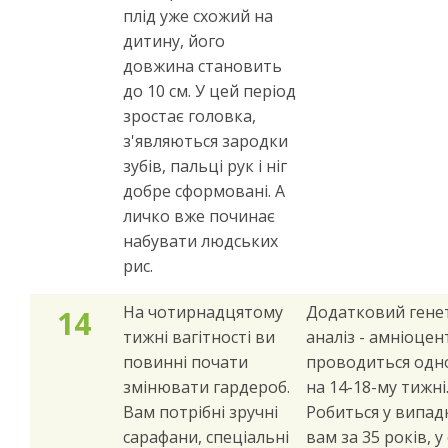
плід уже схожий на
дитину, його
довжина становить
до 10 см. У цей період
зростає головка,
з'являються зародки
зубів, пальці рук і ніг
добре сформовані. А
личко вже починає
набувати людських
рис.
На чотирнадцятому
Додатковий гене
14
тижні вагітності ви
аналіз - амніоцен
повинні почати
проводиться одн
змінювати гардероб.
на 14-18-му тижні
Вам потрібні зручні
Робиться у випад
сарафани, спеціальні
вам за 35 років, у с