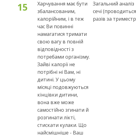
Харчування має бути
Загальний аналіз
15
збалансованим,
сечі (проводиться
калорійним, і в теж
разів за триместр
час Ви повинні
намагатися тримати
свою вагу в повній
відповідності з
потребами організму.
Зайві калорії не
потрібні ні Вам, ні
дитині. У цьому
місяці подовжуються
кінцівки дитини,
вона вже може
самостійно згинати й
розгинати лікті,
стискати кулаки. Що
найсмішніше - Ваш