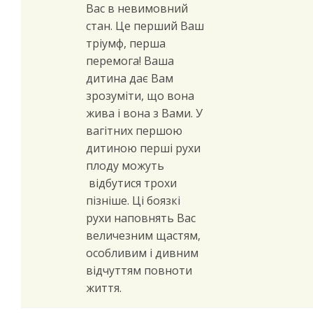
Вас в невимовний
стан. Це перший Ваш
тріумф, перша
перемога! Ваша
дитина дає Вам
зрозуміти, що вона
жива і вона з Вами. У
вагітних першою
дитиною перші рухи
плоду можуть
відбутися трохи
пізніше. Ці боязкі
рухи наповнять Вас
величезним щастям,
особливим і дивним
відчуттям повноти
життя.