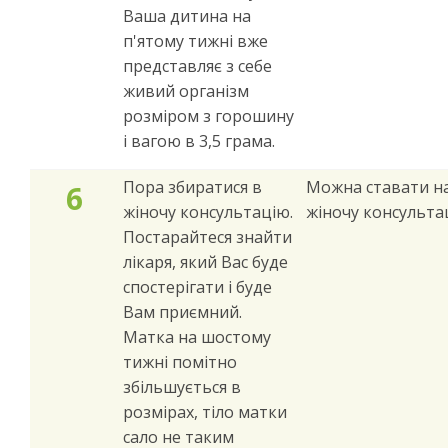
Ваша дитина на
п'ятому тижні вже
представляє з себе
живий організм
розміром з горошину
і вагою в 3,5 грама.
Пора збиратися в
Можна ставати на
6
жіночу консультацію.
жіночу консульта
Постарайтеся знайти
лікаря, який Вас буде
спостерігати і буде
Вам приємний.
Матка на шостому
тижні помітно
збільшується в
розмірах, тіло матки
сало не таким