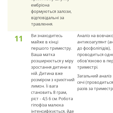
ембріона
формуються залози,
відповідальні за
травлення.
Ви знаходитесь
Аналіз на вовчак
11
майже в кінці
антикоагулянт (а
першого триместру.
до фосфоліпідів),
Ваша матка
проводиться одн
розширюється у міру
обов'язково в п
зростання дитини в
триместрі.
ній. Дитина вже
Загальний аналіз
розміром з крихітний
сечі (проводиться
лимон. Її вага
разів за триместр
становить 8 грам,
ріст - 4,5 6 см. Робота
гіпофіза малюка
інтенсифікується, йде