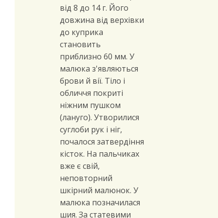
від 8 до 14 г. Його
довжина від верхівки
до куприка
становить
приблизно 60 мм. У
малюка з'являються
брови й вії. Тіло і
обличчя покриті
ніжним пушком
(лануго). Утворилися
суглоби рук і ніг,
почалося затвердіння
кісток. На пальчиках
вже є свій,
неповторний
шкірний малюнок. У
малюка позначилася
шия. За статевими