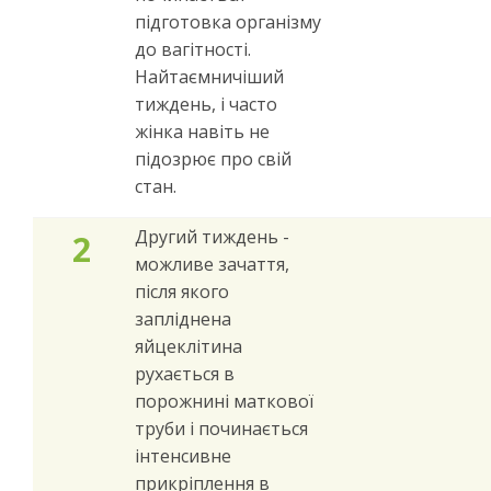
підготовка організму
до вагітності.
Найтаємничіший
тиждень, і часто
жінка навіть не
підозрює про свій
стан.
Другий тиждень -
2
можливе зачаття,
після якого
запліднена
яйцеклітина
рухається в
порожнині маткової
труби і починається
інтенсивне
прикріплення в