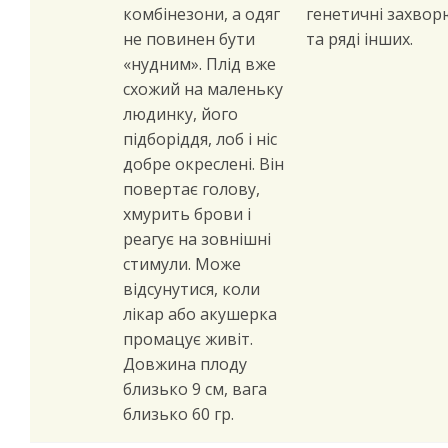
комбінезони, а одяг
генетичні захво
не повинен бути
та ряді інших.
«нудним». Плід вже
схожий на маленьку
людинку, його
підборіддя, лоб і ніс
добре окреслені. Він
повертає голову,
хмурить брови і
реагує на зовнішні
стимули. Може
відсунутися, коли
лікар або акушерка
промацує живіт.
Довжина плоду
близько 9 см, вага
близько 60 гр.