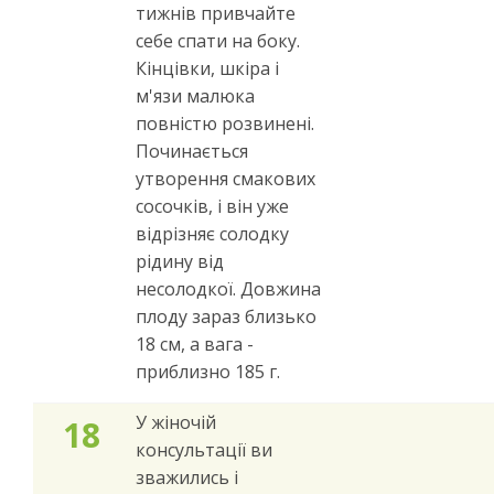
тижнів привчайте
себе спати на боку.
Кінцівки, шкіра і
м'язи малюка
повністю розвинені.
Починається
утворення смакових
сосочків, і він уже
відрізняє солодку
рідину від
несолодкої. Довжина
плоду зараз близько
18 см, а вага -
приблизно 185 г.
У жіночій
18
консультації ви
зважились і