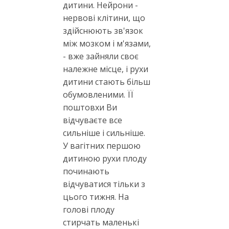
дитини. Нейрони -
нервові клітини, що
здійснюють зв'язок
між мозком і м'язами,
- вже зайняли своє
належне місце, і рухи
дитини стають більш
обумовленими. ЇЇ
поштовхи Ви
відчуваєте все
сильніше і сильніше.
У вагітних першою
дитиною рухи плоду
починають
відчуватися тільки з
цього тижня. На
голові плоду
стирчать маленькі