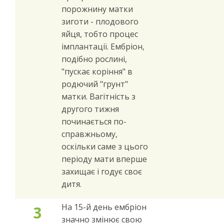
порожнину матки
зиготи - плодового
яйця, тобто процес
імплантації. Ембріон,
подібно рослині,
"пускає коріння" в
родючий "грунт"
матки. Вагітність з
другого тижня
починається по-
справжньому,
оскільки саме з цього
періоду мати вперше
захищає і годує своє
дитя.
На 15-й день ембріон
3
значно змінює свою