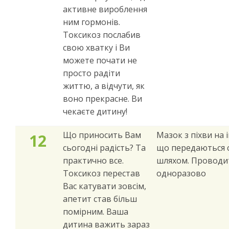
активне вироблення
ним гормонів.
Токсикоз послабив
свою хватку і Ви
можете почати не
просто радіти
життю, а відчути, як
воно прекрасне. Ви
чекаєте дитину!
Що приносить Вам
Мазок з піхви на і
12
сьогодні радість? Та
що передаються 
практично все.
шляхом. Проводи
Токсикоз перестав
одноразово
Вас катувати зовсім,
апетит став більш
помірним. Ваша
дитина важить зараз