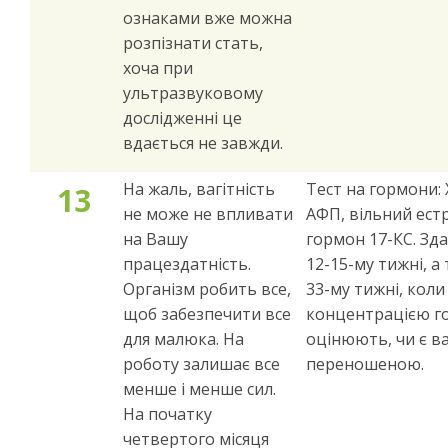
ознаками вже можна
розпізнати стать,
хоча при
ультразвуковому
дослідженні це
вдається не завжди.
На жаль, вагітність
Тест на гормони: 
13
не може не впливати
АФП, вільний естр
на Вашу
гормон 17-КС. Зда
працездатність.
12-15-му тижні, а
Організм робить все,
33-му тижні, коли
щоб забезпечити все
концентрацією г
для малюка. На
оцінюють, чи є ва
роботу залишає все
переношеною.
менше і менше сил.
На початку
четвертого місяця