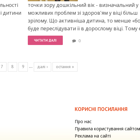
льності
точки зору дошкільний вік - визначальний у 
ті дитини
можливих проблем зі здоров'ям у віці більш
зрілому. Що активніша дитина, то менше «б
буде переслідувати її в дорослому віці. Тому 
ЧИТАТИ ДАЛІ
0
…
7
8
9
далі ›
остання »
КОРИСНІ ПОСИЛАННЯ
Про нас
Правила користування сайто
Реклама на сайті