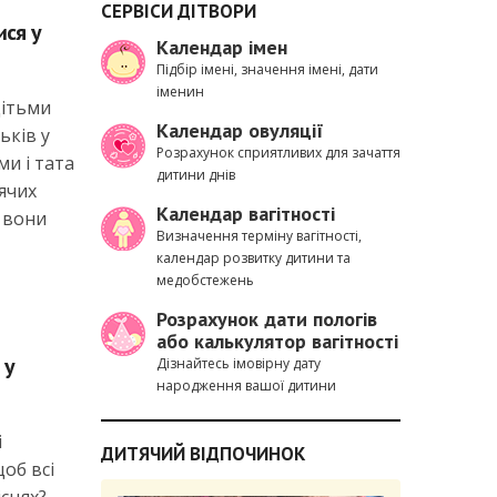
СЕРВІСИ ДІТВОРИ
ися у
Календар імен
Підбір імені, значення імені, дати
іменин
дітьми
Календар овуляції
ьків у
Розрахунок сприятливих для зачаття
ми і тата
дитини днів
тячих
Календар вагітності
 вони
Визначення терміну вагітності,
календар розвитку дитини та
медобстежень
Розрахунок дати пологів
або калькулятор вагітності
 у
Дізнайтесь імовірну дату
народження вашої дитини
і
ДИТЯЧИЙ ВІДПОЧИНОК
об всі