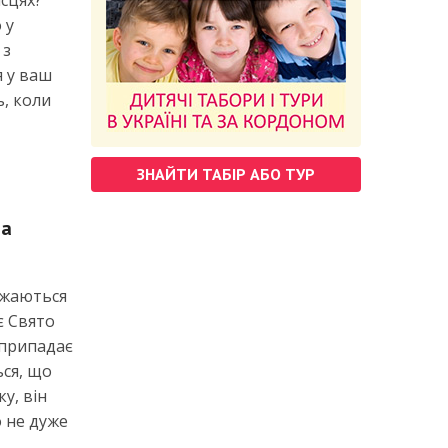
ісцях?
 у
 з
я у ваш
ь, коли
ЗНАЙТИ ТАБІР АБО ТУР
та
ижаються
є Свято
 припадає
ься, що
у, він
о не дуже