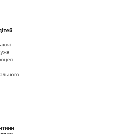
дітей
ваючі
дуже
роцесі
гального
дитини
порад