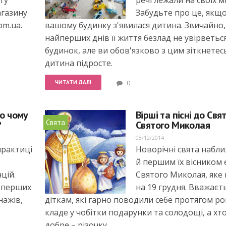
ту
речі лежали на своїх м
агазину
Забудьте про це, якщо
om.ua
.
вашому будинку з'явилася дитина. Звичайно,
найперших днів її життя безлад не увірветьс
будинок, але ви обов'язково з цим зіткнетес
дитина підросте.
ЧИТАТИ ДАЛІ
0
бо чому
Вірші та пісні до Свя
Свята
?
Святого Миколая
08/12/2014
практиці
Новорічні свята набл
й першим їх вісником 
цій.
Святого Миколая, яке
з перших
на 19 грудня. Вважаєт
нажів,
діткам, які гарно поводили себе протягом рок
кладе у чобітки подарунки та солодощі, а хт
добре – різочку.