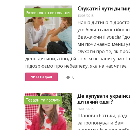
Слухати і чути дитин
Розвиток та виховання
13/03/2015
Наша дитина підроста
усе більш самостійною
Вважаючи її зовсім "д
ми починаємо менш у
слухати про те, як пр
день дитини, а іноді й зовсім не запитуємо. І 
підозрюємо про небезпеку, яка на нас чигає.
ЧИТАТИ ДАЛІ
0
Де купувати українс
Товари та послуги
дитячий одяг?
26/01/2015
Шановні батьки, раді
запропонувати Вам