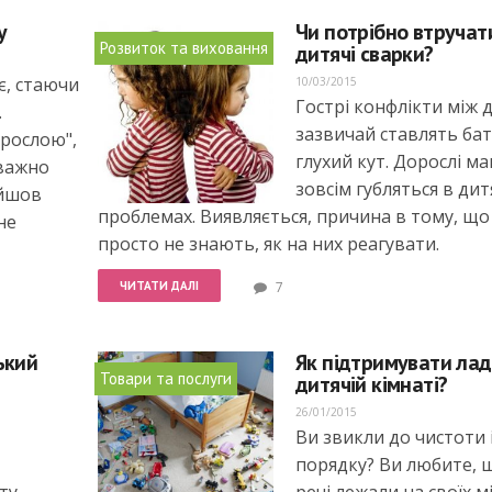
у
Чи потрібно втручат
Розвиток та виховання
дитячі сварки?
є, стаючи
10/03/2015
Гострі конфлікти між 
.
зазвичай ставлять бат
орослою",
глухий кут. Дорослі ма
важно
зовсім губляться в ди
ойшов
проблемах. Виявляється, причина в тому, що
не
просто не знають, як на них реагувати.
ЧИТАТИ ДАЛІ
7
ький
Як підтримувати лад
Товари та послуги
дитячій кімнаті?
26/01/2015
Ви звикли до чистоти 
порядку? Ви любите, щ