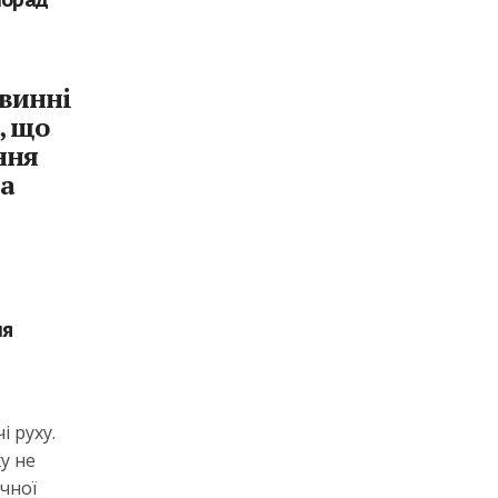
овинні
, що
ння
на
ля
і руху.
у не
ичної