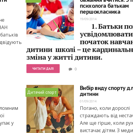
психолога батькам
першокласника
не
19/09/2014
1. Батьки п
 НАН
усвідомлювати
 батьків
початок навча
ідвідують
дитини
школі – це кардиналь
зміна у житті дитини.
ЧИТАТИ ДАЛІ
0
Вибір виду спорту д
Дитячий спорт
дитини
01/09/2014
еломним
Погано, коли дорослі
ої
страждають від нестач
упає у
Але ще гірше, коли рух
вистачає дітям. З мед