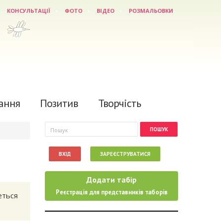
КОНСУЛЬТАЦІЇ
ФОТО
ВІДЕО
РОЗМАЛЬОВКИ
ання
Позитив
Творчість
Пошукова форма
Пошук
ВХІД
ЗАРЕЄСТРУВАТИСЯ
Додати табір
Реєстрація для представників таборів
еться