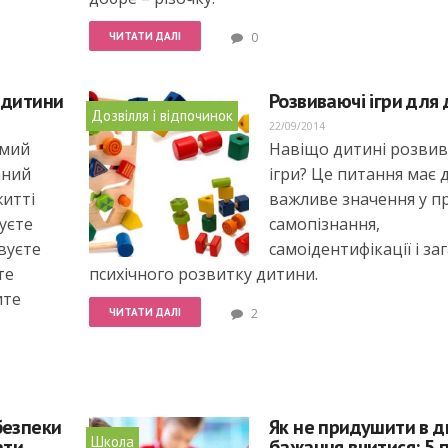
ЧИТАТИ ДАЛІ
0
 дитини
Розвиваючі ігри для 
Дозвілля і відпочинок
22/09/2014
амий
Навіщо дитині розви
аний
ігри? Це питання має 
итті
важливе значення у п
уєте
самопізнання,
вуєте
самоідентифікації і за
те
психічного розвитку дитини.
ите
ЧИТАТИ ДАЛІ
2
безпеки
Як не придушити в 
Школа
ати
бажання вчитися: 5 