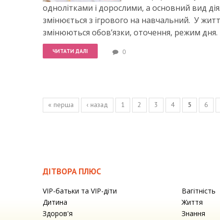
однолітками і дорослими, а основний вид дія
змінюється з ігрового на навчальний. У жит
змінюються обов’язки, оточення, режим дня.
ЧИТАТИ ДАЛІ
0
Сторінки
« перша
‹ назад
1
2
3
4
5
6
ДІТВОРА ПЛЮС
VIP-батьки та VIP-діти
Вагітність
Дитина
Життя
Здоров'я
Знання