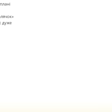
плані
олячок»
є дуже
м