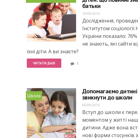
батьки
19/09/2014
Дослідження, проведе
Інститутом соціології
України показало: 76%
не знають, які сайти в
їхні діти. А ви знаєте?
ЧИТАТИ ДАЛІ
1
Допомагаємо дитині
Школа
звикнути до школи
06/09/2014
Вступ до школи є пер
моментом у житті наш
дитини. Адже вона вст
нові форми стосунків з