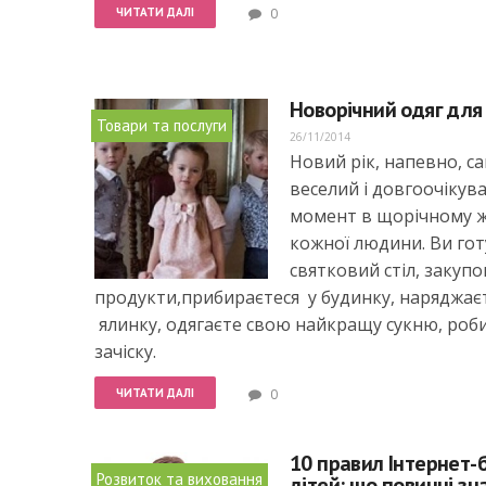
ЧИТАТИ ДАЛІ
0
Новорічний одяг для
Товари та послуги
26/11/2014
Новий рік, напевно, с
веселий і довгоочікув
момент в щорічному ж
кожної людини. Ви гот
святковий стіл, закупо
продукти,прибираєтеся у будинку, наряджає
ялинку, одягаєте свою найкращу сукню, роб
зачіску.
ЧИТАТИ ДАЛІ
0
10 правил Інтернет-
Розвиток та виховання
дітей: що повинні зн