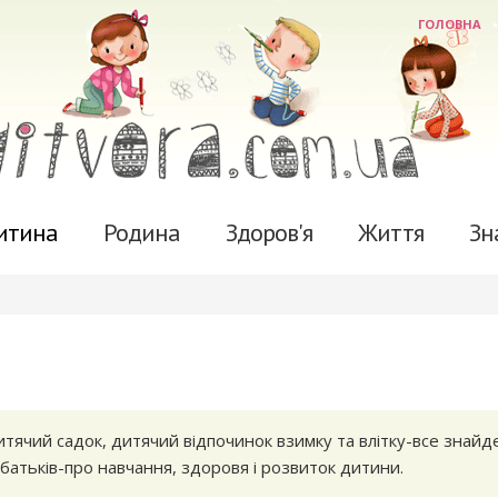
ГОЛОВНА
итина
Родина
Здоров'я
Життя
Зн
дитячий садок, дитячий відпочинок взимку та влітку-все знайд
 батьків-про навчання, здоровя і розвиток дитини.