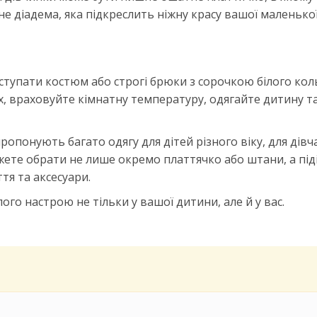
е діадема, яка підкреслить ніжну красу вашої маленько
тупати костюм або строгі брюки з сорочкою білого кол
х, враховуйте кімнатну температуру, одягайте дитину т
ропонують багато одягу для дітей різного віку, для дівч
ожете обрати не лише окремо платтячко або штани, а під
я та аксесуари.
го настрою не тільки у вашої дитини, але й у вас.