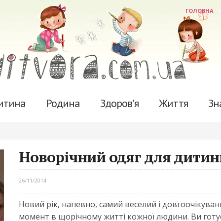
ГОЛОВНА
итина
Родина
Здоров'я
Життя
Зн
Новорічний одяг для дитин
26/11/2014
Новий рік, напевно, самий веселий і довгоочікува
момент в щорічному житті кожної людини. Ви готу