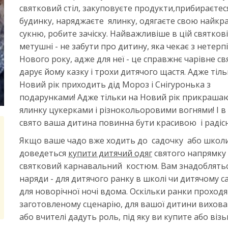
святковий стіл, закуповуєте продукти,прибираєтес
будинку, наряджаєте ялинку, одягаєте свою найкр
сукню, робите зачіску. Найважливіше в цій святков
метушні - не забути про дитину, яка чекає з нетерп
Нового року, адже для неї - це справжнє чарівне св
дарує йому казку і трохи дитячого щастя. Адже тіль
Новий рік приходить дід Мороз і Снігуронька з
подарунками! Адже тільки на Новий рік прикраша
ялинку цукерками і різнокольоровими вогнями! І в
свято ваша дитина повинна бути красивою і радіс
Якщо ваше чадо вже ходить до садочку або школ
доведеться
купити дитячий одяг
святого напрямку
святковий карнавальний костюм. Вам знадоблятьс
наряди - для дитячого ранку в школі чи дитячому са
для новорічної ночі вдома. Оскільки ранки проходя
заготовленому сценарію, для вашої дитини вихова
або вчителі дадуть роль, під яку ви купите або віз