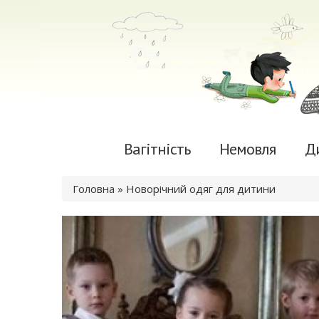
Вагітність
Немовля
Д
Ви є тут
Головна
» Новорічний одяг для дитини