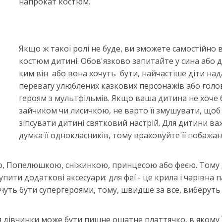
напрокат костюм.
Якщо ж такої ролі не буде, ви зможете самостійно
костюм дитині. Обов'язково запитайте у сина або 
ким він або вона хочуть бути, найчастіше діти на
перевагу улюблених казкових персонажів або гол
героям з мультфільмів. Якщо ваша дитина не хоче 
зайчиком чи лисичкою, не варто її змушувати, щоб
зіпсувати дитині святковий настрій. Для дитини в
думка її однокласників, тому враховуйте її побажа
ою, Попелюшкою, сніжинкою, принцесою або феєю. Тому
ити додаткові аксесуари: для феї - це крила і чарівна п
очуть бути супергероями, тому, швидше за все, виберуть
я дівчинки може бути пишне ошатне платтячко, в якому 