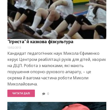
"Ігриста" й казкова фізкультура
13/02/2013
Кандидат педагогічних наук Микола Єфименко
керує Центром реа­білітації рухів для дітей, хворих
на ДЦП. Робота з малюками, які мають
порушення опорно-рухо­вого апарату, – це
окрема й вагома частина роботи Миколи
Миколайовича.
ЧИТАТИ ДАЛІ
0