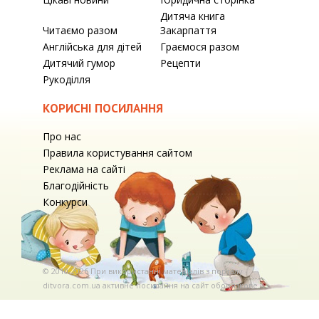
Дитяча книга
Читаємо разом
Закарпаття
Англійська для дітей
Граємося разом
Дитячий гумор
Рецепти
Рукоділля
КОРИСНІ ПОСИЛАННЯ
Про нас
Правила користування сайтом
Реклама на сайті
Благодійність
Конкурси
© 2010-2026 При використаннi матерiалiв з порталу
ditvora.com.ua активне посилання на сайт обов'язкове. .