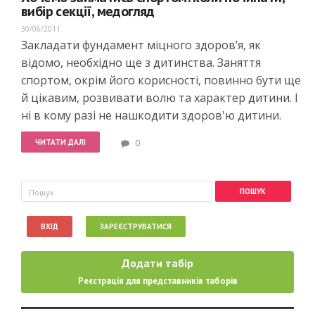
вибір секції, медогляд
30/06/2011
Закладати фундамент міцного здоров’я, як
відомо, необхідно ще з дитинства. Заняття
спортом, окрім його корисності, повинно бути ще
й цікавим, розвивати волю та характер дитини. І
ні в кому разі не нашкодити здоров'ю дитини.
ЧИТАТИ ДАЛІ
0
Пошукова форма
Пошук
ВХІД
ЗАРЕЄСТРУВАТИСЯ
Додати табір
Реєстрація для представників таборів