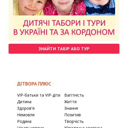
ЗНАЙТИ ТАБІР АБО ТУР
ДІТВОРА ПЛЮС
VIP-батьки та VIP-діти
Вагітність
Дитина
Життя
Здоров'я
Знання
Немовля
Позитив
Родина
Творчість
Цікаві новини
Юридична сторінка