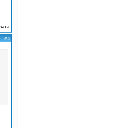
вати
#4