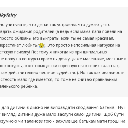
lkyfairy
о учитывать, что детки так устроены, что думают, что
дать ожидания родителей (а ведь если мама-папа повели на
 просто обязаны его выиграть! если ты не самая красивая,
перестанет любить?
). Это просто непосильная нагрузка на
тскую психику! Поэтому я никогда из принципиальных
е вожу на конкурсы красоты дочку, даже маленькие, местные и
ело конкурсы, в которых детки соревнуются в своих талантах,
 там действительно честное судейство). Но так как реальность
естность мало где имеется, то тоже не считаю правильным
аленького ребенка.
ля дитини є дійсно не виправдати сподівання батьків. Ну і
у вигляді дитини дуже мало заслуги самої дитини, щоб бути
озумною чи талановитою - важливіше батькам мати гроші на