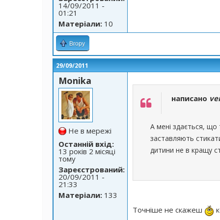
14/09/2011 -
01:21
Матеріали:
10
Вгору
29/09/2011
Monika
написано
ve
А мені здається, що
Не в мережі
заставляють стикати
Останній вхід:
дитини не в кращу с
13 років 2 місяці
тому
Зареєстрований:
20/09/2011 -
21:33
Матеріали:
133
Точніше не скажеш
к