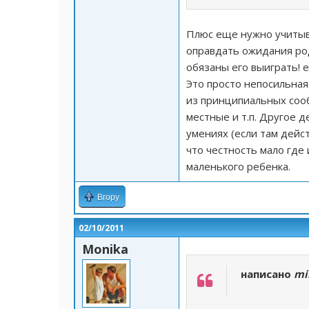
Плюс еще нужно учитыв
оправдать ожидания род
обязаны его выиграть! 
Это просто непосильная
из принципиальных сооб
местные и т.п. Другое д
умениях (если там дейст
что честность мало где
маленького ребенка.
Вгору
02/10/2011
Monika
написано
mi