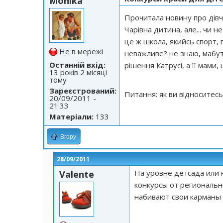
Monika
Прочитала новину про дівчи
Чарівна дитина, але... чи н
це ж школа, якийсь спорт, г
Не в мережі
неважливе? не знаю, мабут
Останній вхід:
рішення Катрусі, а її мами, 
13 років 2 місяці
тому
Зареєстрований:
Питання: як ви відноситесь
20/09/2011 -
21:33
Матеріали:
133
Вгору
28/09/2011
На уровне детсада или 
Valente
конкурсы от региональн
набивают свои карманы и