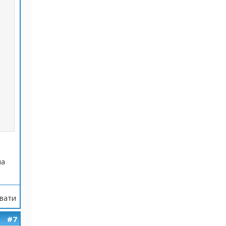
на
вати
#7