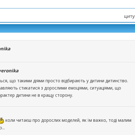
циту
nika
veronika
ться, що такими діями просто відбирають у дитини дитинство.
авляють стикатися з дорослими емоціями, ситуаціями, що
рактер дитини не в кращу сторону.
коли читаєш про дорослих моделей, як їм важко, тоді малим
...