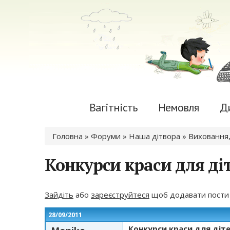
Вагітність
Немовля
Д
Ви є тут
Головна
»
Форуми
»
Наша дітвора
»
Виховання,
Конкурси краси для ді
Зайдіть
або
зареєструйтеся
щоб додавати пости
28/09/2011
Конкурси краси для діт