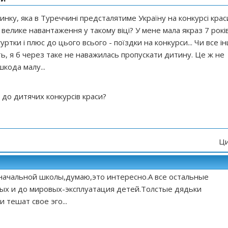
нку, яка в Туреччині предсталятиме Україну на конкурсі крас
е велике навантаження у такому віці? У мене мала якраз 7 років
уртки і плюс до цього всього - поїздки на конкурси... Чи все і
ь, я б через таке не наважилась пропускати дитину. Це ж не
шкода малу...
 до дитячих конкурсів краси?
Ци
начальной школы,думаю,это интересно.А все остальные
ых и до мировых-эксплуатация детей.Толстые дядьки
 тешат свое эго...