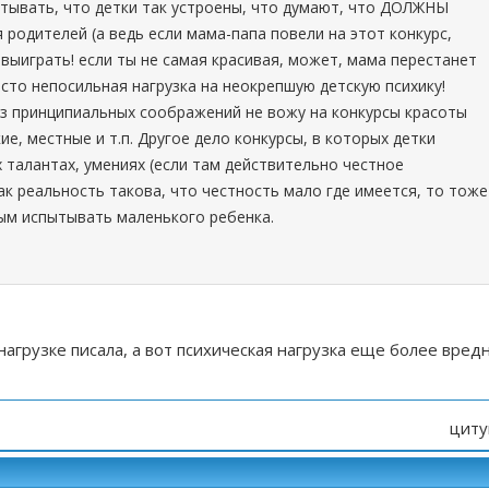
тывать, что детки так устроены, что думают, что ДОЛЖНЫ
родителей (а ведь если мама-папа повели на этот конкурс,
выиграть! если ты не самая красивая, может, мама перестанет
осто непосильная нагрузка на неокрепшую детскую психику!
из принципиальных соображений не вожу на конкурсы красоты
ие, местные и т.п. Другое дело конкурсы, в которых детки
 талантах, умениях (если там действительно честное
как реальность такова, что честность мало где имеется, то тоже
ым испытывать маленького ребенка.
нагрузке писала, а вот психическая нагрузка еще более вред
циту