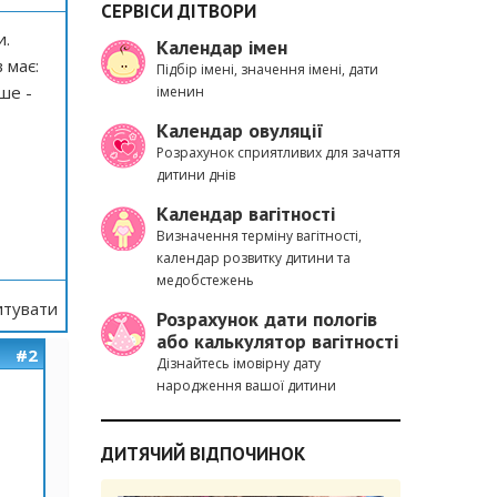
СЕРВІСИ ДІТВОРИ
и.
Календар імен
 має:
Підбір імені, значення імені, дати
нше -
іменин
Календар овуляції
Розрахунок сприятливих для зачаття
дитини днів
Календар вагітності
Визначення терміну вагітності,
календар розвитку дитини та
медобстежень
тувати
Розрахунок дати пологів
або калькулятор вагітності
#2
Дізнайтесь імовірну дату
народження вашої дитини
ДИТЯЧИЙ ВІДПОЧИНОК