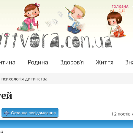
ГОЛОВНА
итина
Родина
Здоров'я
Життя
Зн
 психологія дитинства
тей
Останнє повідомлення
12 постів 
ей