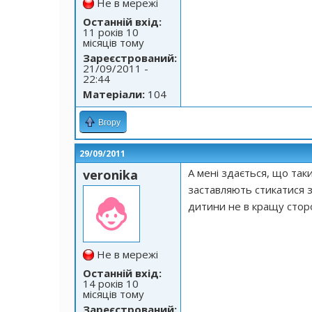
Не в мережі
Останній вхід:
11 років 10
місяців тому
Зареєстрований:
21/09/2011 -
22:44
Матеріали:
104
Вгору
29/09/2011
А мені здається, що та
veronika
заставляють стикатися 
дитини не в кращу стор
Не в мережі
Останній вхід:
14 років 10
місяців тому
Зареєстрований: