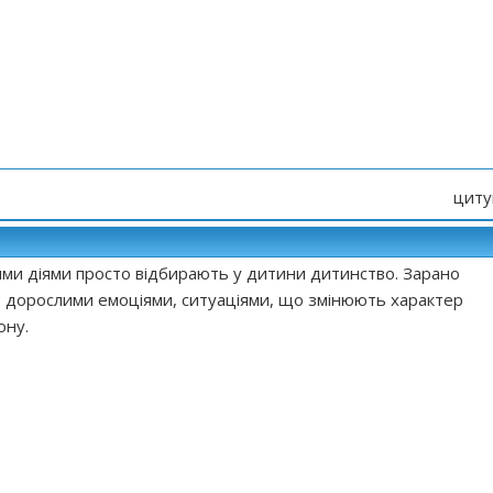
циту
кими діями просто відбирають у дитини дитинство. Зарано
з дорослими емоціями, ситуаціями, що змінюють характер
ону.