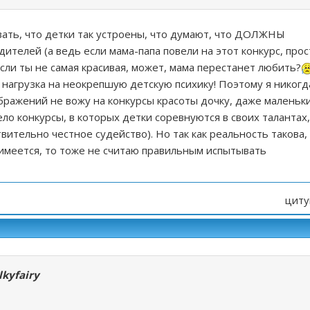
ать, что детки так устроены, что думают, что ДОЛЖНЫ
ителей (а ведь если мама-папа повели на этот конкурс, прос
если ты не самая красивая, может, мама перестанет любить?
 нагрузка на неокрепшую детскую психику! Поэтому я никогд
ражений не вожу на конкурсы красоты дочку, даже маленьки
ело конкурсы, в которых детки соревнуются в своих талантах,
вительно честное судейство). Но так как реальность такова,
 имеется, то тоже не считаю правильным испытывать
циту
lkyfairy