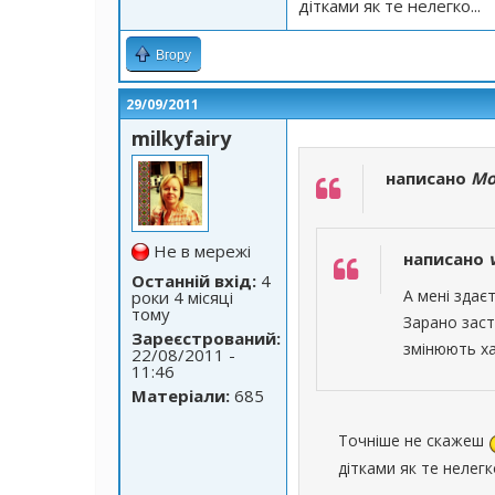
дітками як те нелегко...
Вгору
29/09/2011
milkyfairy
написано
Mo
Не в мережі
написано
Останній вхід:
4
А мені здає
роки 4 місяці
тому
Зарано заст
Зареєстрований:
змінюють ха
22/08/2011 -
11:46
Матеріали:
685
Точніше не скажеш
дітками як те нелегко