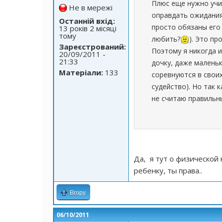
Плюс еще нужно учи
Не в мережі
оправдать ожидания 
Останній вхід:
просто обязаны его 
13 років 2 місяці
тому
любить?
). Это пр
Зареєстрований:
Поэтому я никогда 
20/09/2011 -
21:33
дочку, даже маленьк
Матеріали:
133
соревнуются в своих
судейство). Но так 
не считаю правильн
Да, я тут о физической 
ребенку, ты права..
Вгору
06/10/2011