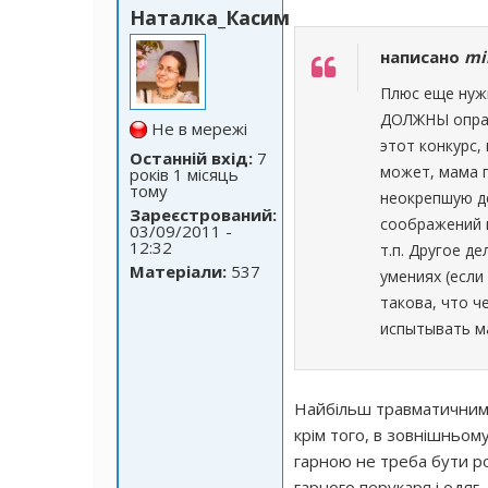
Наталка_Касим
написано
mi
Плюс еще нужн
ДОЛЖНЫ оправ
Не в мережі
этот конкурс,
Останній вхід:
7
может, мама 
років 1 місяць
тому
неокрепшую де
Зареєстрований:
соображений н
03/09/2011 -
12:32
т.п. Другое д
Матеріали:
537
умениях (если
такова, что ч
испытывать м
Найбільш травматичним д
крім того, в зовнішньом
гарною не треба бути р
гарного перукаря і одяг.