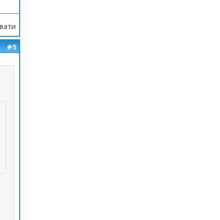
вати
#5