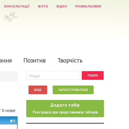
КОНСУЛЬТАЦІЇ
ФОТО
ВІДЕО
РОЗМАЛЬОВКИ
ання
Позитив
Творчість
Пошукова форма
Пошук
ВХІД
ЗАРЕЄСТРУВАТИСЯ
Додати табір
/ 0 нове
Реєстрація для представників таборів
#1