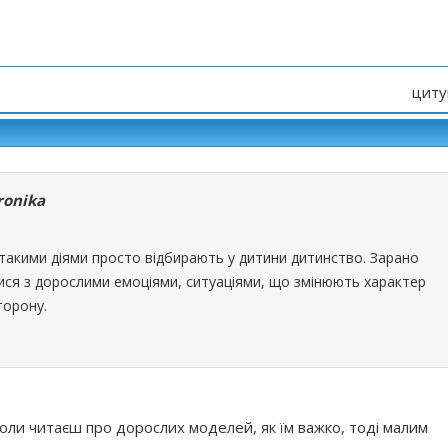
циту
ronika
 такими діями просто відбирають у дитини дитинство. Зарано
ся з дорослими емоціями, ситуаціями, що змінюють характер
торону.
оли читаєш про дорослих моделей, як їм важко, тоді малим