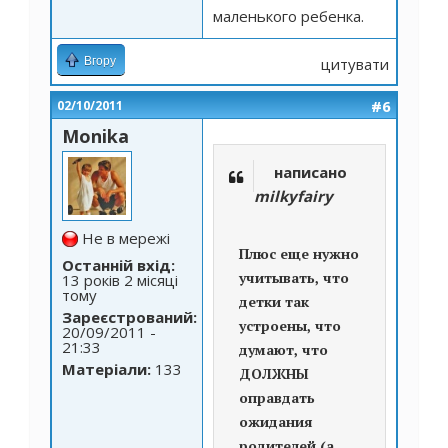
маленького ребенка.
Вгору
цитувати
#6
02/10/2011
Monika
написано
milkyfairy
Не в мережі
Плюс еще нужно
Останній вхід:
учитывать, что
13 років 2 місяці
тому
детки так
Зареєстрований:
устроены, что
20/09/2011 -
21:33
думают, что
Матеріали:
133
ДОЛЖНЫ
оправдать
ожидания
родителей (а