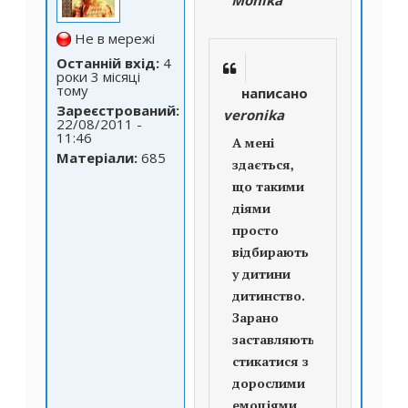
Не в мережі
Останній вхід:
4
роки 3 місяці
тому
написано
Зареєстрований:
veronika
22/08/2011 -
11:46
А мені
Матеріали:
685
здається,
що такими
діями
просто
відбирають
у дитини
дитинство.
Зарано
заставляють
стикатися з
дорослими
емоціями,