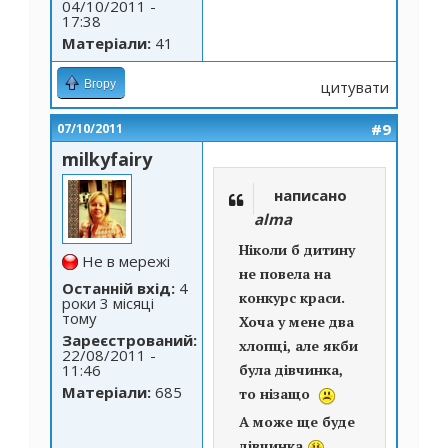
04/10/2011 -
17:38
Матеріали:
41
Вгору
цитувати
#9
07/10/2011
milkyfairy
написано
alma
Ніколи б дитину
Не в мережі
не повела на
Останній вхід:
4
конкурс краси.
роки 3 місяці
тому
Хоча у мене два
Зареєстрований:
хлопці, але якби
22/08/2011 -
11:46
була дівчинка,
Матеріали:
685
то нізащо
А може ще буде
дівчинка