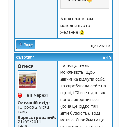
А пожелаем вам
исполнить это
желание
Вгору
цитувати
#10
08/10/2011
Та якщо це як
Олеся
можливість, щоб
дівчинка відчула себе
та спробувала себе на
сцені, і їй все одно, як
Не в мережі
воно завершиться
Останній вхід:
(хоча це рідко такі
13 років 2 місяці
тому
діти бувають), тоді
Зареєстрований:
можна. Сприймати це
21/09/2011 -
14:06
як конкурс талантів та