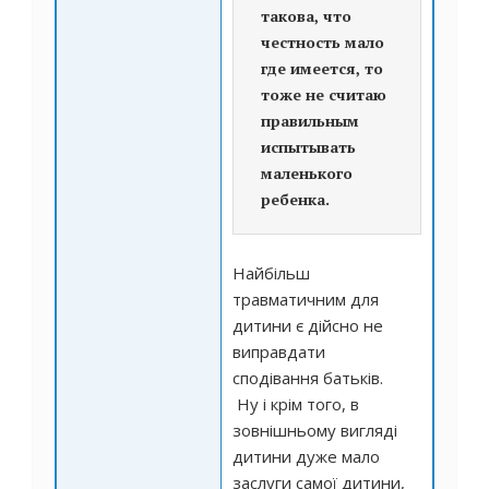
такова, что
честность мало
где имеется, то
тоже не считаю
правильным
испытывать
маленького
ребенка.
Найбільш
травматичним для
дитини є дійсно не
виправдати
сподівання батьків.
Ну і крім того, в
зовнішньому вигляді
дитини дуже мало
заслуги самої дитини,