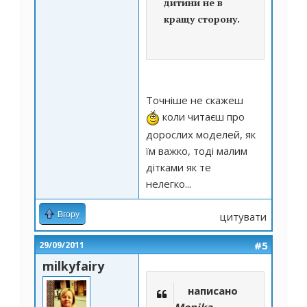
дитини не в
кращу сторону.
Точніше не скажеш
коли читаєш про
дорослих моделей, як
їм важко, тоді малим
дітками як те
нелегко...
Вгору
цитувати
#5
29/09/2011
milkyfairy
написано
Monika