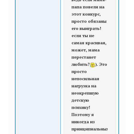
папа повели на
этот конкурс,
просто обязаны
его выиграть!
если ты не
самая красивая,
может, мама
перестанет
любить?
). Это
просто
непосильная
нагрузка на
неокрепшую
детскую
психику!
Поэтому я
никогда из
принципиальных