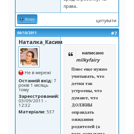
права..
Вгору
цитувати
#7
06/10/2011
Наталка_Касим
написано
milkyfairy
Плюс еще нужно
Не в мережі
учитывать, что
Останній вхід:
7
детки так
років 1 місяць
тому
устроены, что
Зареєстрований:
думают, что
03/09/2011 -
12:32
ДОЛЖНЫ
Матеріали:
537
оправдать
ожидания
родителей (а
ведь если мама-