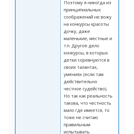
Поэтому я никогда из
принципиальных
соображений не вожу
на конкурсы красоты
дочку, даже
маленькие, местные и
т.п. Другое дело
конкурсы, в которых
детки соревнуются в
своих талантах,
умениях (если там
действительно
честное судейство).
Но так как реальность
такова, что честность
мало где имеется, то
тоже не считаю
правильным
испытывать