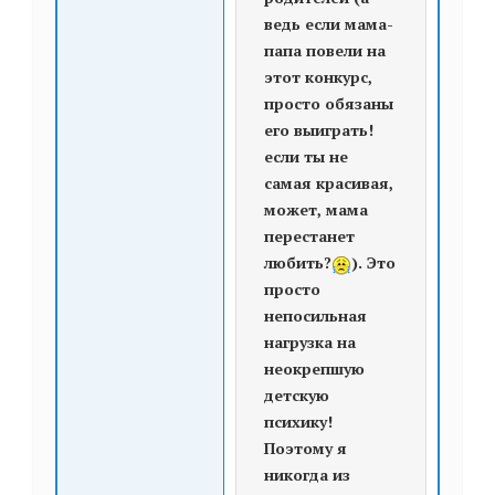
ведь если мама-
папа повели на
этот конкурс,
просто обязаны
его выиграть!
если ты не
самая красивая,
может, мама
перестанет
любить?
). Это
просто
непосильная
нагрузка на
неокрепшую
детскую
психику!
Поэтому я
никогда из