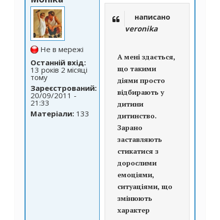
написано
veronika
Не в мережі
А мені здається,
Останній вхід:
що такими
13 років 2 місяці
тому
діями просто
Зареєстрований:
відбирають у
20/09/2011 -
21:33
дитини
Матеріали:
133
дитинство.
Зарано
заставляють
стикатися з
дорослими
емоціями,
ситуаціями, що
змінюють
характер