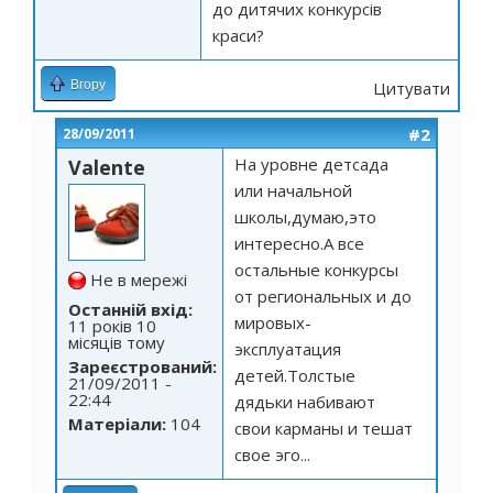
до дитячих конкурсів
краси?
Вгору
Цитувати
#2
28/09/2011
На уровне детсада
Valente
или начальной
школы,думаю,это
интересно.А все
остальные конкурсы
Не в мережі
от региональных и до
Останній вхід:
мировых-
11 років 10
місяців тому
эксплуатация
Зареєстрований:
детей.Толстые
21/09/2011 -
22:44
дядьки набивают
Матеріали:
104
свои карманы и тешат
свое эго...