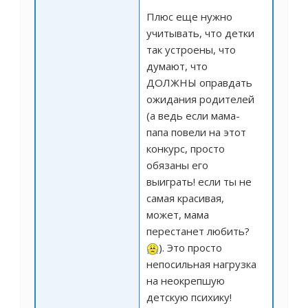
Плюс еще нужно
учитывать, что детки
так устроены, что
думают, что
ДОЛЖНЫ оправдать
ожидания родителей
(а ведь если мама-
папа повели на этот
конкурс, просто
обязаны его
выиграть! если ты не
самая красивая,
может, мама
перестанет любить?
). Это просто
непосильная нагрузка
на неокрепшую
детскую психику!