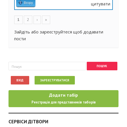
Вгору
цитувати
Сторінки
1
2
›
»
Зайдіть
або
зареєструйтеся
щоб додавати
пости
Пошукова форма
Пошук
ВХІД
ЗАРЕЄСТРУВАТИСЯ
Додати табір
Реєстрація для представників таборів
СЕРВІСИ ДІТВОРИ