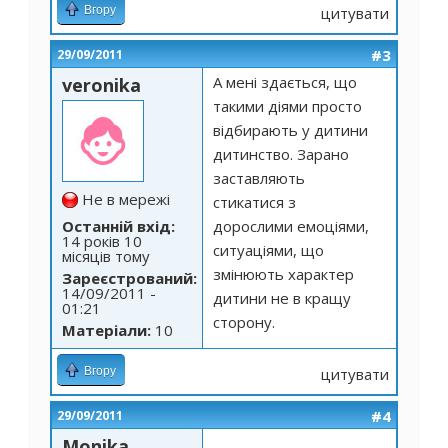
Вгору
цитувати
#3
29/09/2011
А мені здається, що
veronika
такими діями просто
відбирають у дитини
дитинство. Зарано
заставляють
Не в мережі
стикатися з
Останній вхід:
дорослими емоціями,
14 років 10
ситуаціями, що
місяців тому
змінюють характер
Зареєстрований:
14/09/2011 -
дитини не в кращу
01:21
сторону.
Матеріали:
10
Вгору
цитувати
#4
29/09/2011
Monika