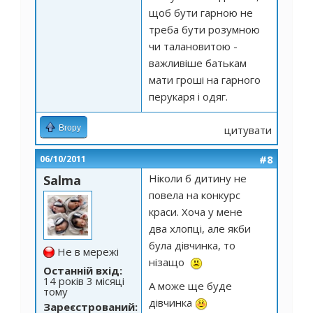
щоб бути гарною не
треба бути розумною
чи талановитою -
важливіше батькам
мати гроші на гарного
перукаря і одяг.
Вгору
цитувати
#8
06/10/2011
Ніколи б дитину не
Salma
повела на конкурс
краси. Хоча у мене
два хлопці, але якби
була дівчинка, то
Не в мережі
нізащо
Останній вхід:
14 років 3 місяці
А може ще буде
тому
дівчинка
Зареєстрований: