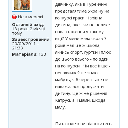
дівчинку, яка в Туреччині
предсталятиме Україну на
Не в мережі
конкурсі краси. Чарівна
Останній вхід:
дитина, але... чи не велике
13 років 2 місяці
навантаження у такому
тому
віці? У мене мала якраз 7
Зареєстрований:
20/09/2011 -
років має: це ж школа,
21:33
якийсь спорт, гуртки і плюс
Матеріали:
133
до цього всього - поїздки
на конкурси... Чи все інше -
неважливе? не знаю,
мабуть, я б через таке не
наважилась пропускати
дитину. Це ж не рішення
Катрусі, а її мами, шкода
малу...
Питання: як ви відноситесь