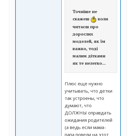
Точніше не
скажеш
коли
читаєш про
дорослих
моделей, як їм
важко, тоді
малим дітками
як те нелегко...
Плюс еще нужно
учитывать, что детки
так устроены, что
думают, что
ДОЛЖНЫ оправдать
ожидания родителей
(а ведь если мама-
папа повели на этот