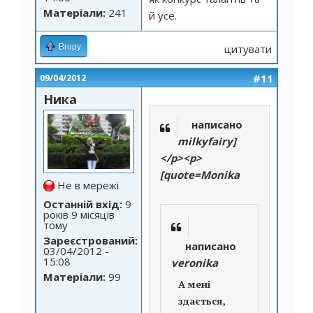
Матеріали:
241
й усе.
Вгору
цитувати
#11
09/04/2012
Ника
написано
milkyfairy]
</p><p>
[quote=Monika
Не в мережі
Останній вхід:
9
років 9 місяців
тому
Зареєстрований:
написано
03/04/2012 -
15:08
veronika
Матеріали:
99
А мені
здається,