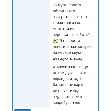
конкурс, просто
обязаны его
выиграть! если ты не
самая красивая,
может, мама
перестанет любить?
). Это просто
непосильная нагрузка
на неокрепшую
детскую психику!
Я також вважаю що
діткам дуже важливо
оправдати надії
батьків , не варто
дитячу психіку
піддавати таким
випробуванням.