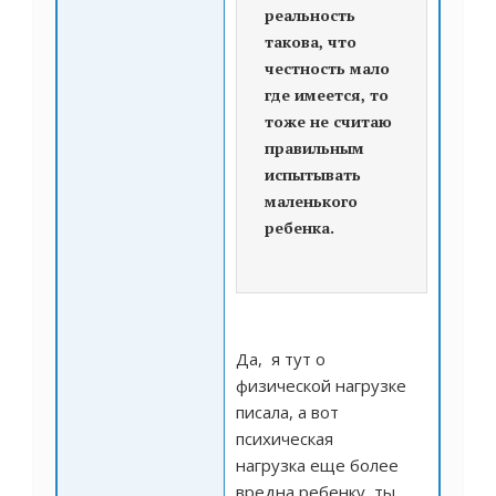
реальность
такова, что
честность мало
где имеется, то
тоже не считаю
правильным
испытывать
маленького
ребенка.
Да, я тут о
физической нагрузке
писала, а вот
психическая
нагрузка еще более
вредна ребенку, ты