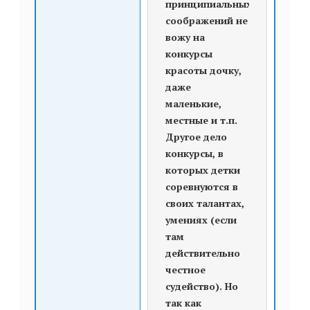
принципиальных
соображений не
вожу на
конкурсы
красоты дочку,
даже
маленькие,
местные и т.п.
Другое дело
конкурсы, в
которых детки
соревнуются в
своих талантах,
умениях (если
там
действительно
честное
судейство). Но
так как