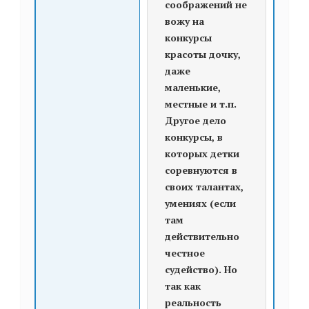
соображений не
вожу на
конкурсы
красоты дочку,
даже
маленькие,
местные и т.п.
Другое дело
конкурсы, в
которых детки
соревнуются в
своих талантах,
умениях (если
там
действительно
честное
судейство). Но
так как
реальность