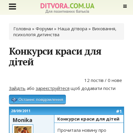
Ви є тут
Головна
»
Форуми
»
Наша дітвора
»
Виховання,
психологія дитинства
Конкурси краси для
дітей
12 постів / 0 нове
Зайдіть
або
зареєструйтеся
щоб додавати пости
Останнє повідомлення
#1
28/09/2011
Конкурси краси для дітей
Monika
Прочитала новину про