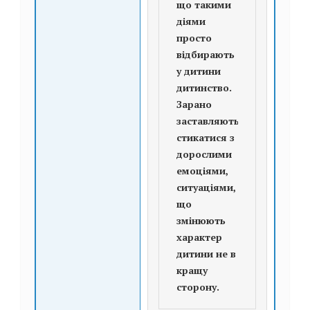
що такими
діями
просто
відбирають
у дитини
дитинство.
Зарано
заставляють
стикатися з
дорослими
емоціями,
ситуаціями,
що
змінюють
характер
дитини не в
кращу
сторону.