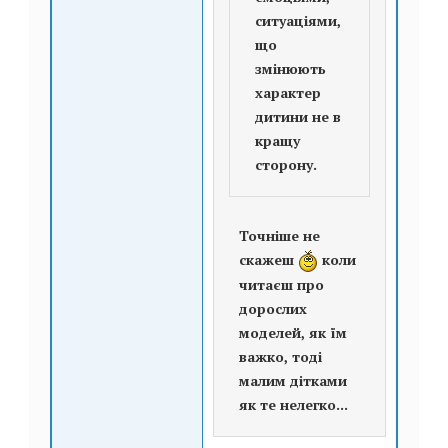
ситуаціями,
що
змінюють
характер
дитини не в
кращу
сторону.
Точніше не
скажеш
коли
читаєш про
дорослих
моделей, як їм
важко, тоді
малим дітками
як те нелегко...