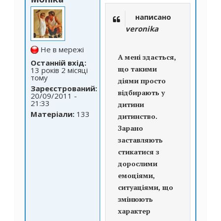
написано
veronika
Не в мережі
А мені здається,
Останній вхід:
що такими
13 років 2 місяці
тому
діями просто
Зареєстрований:
відбирають у
20/09/2011 -
21:33
дитини
Матеріали:
133
дитинство.
Зарано
заставляють
стикатися з
дорослими
емоціями,
ситуаціями, що
змінюють
характер