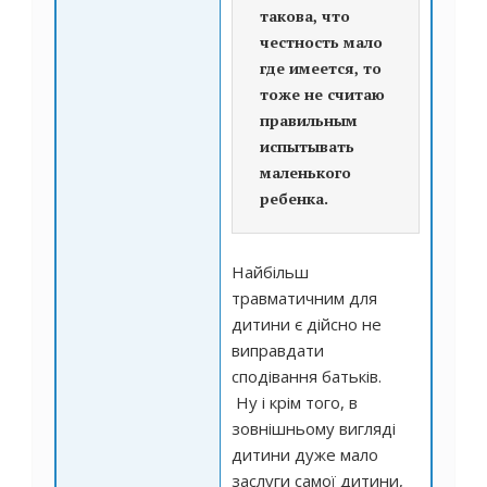
такова, что
честность мало
где имеется, то
тоже не считаю
правильным
испытывать
маленького
ребенка.
Найбільш
травматичним для
дитини є дійсно не
виправдати
сподівання батьків.
Ну і крім того, в
зовнішньому вигляді
дитини дуже мало
заслуги самої дитини,