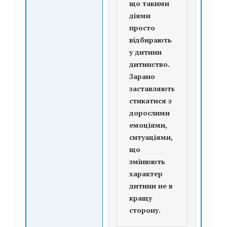
що такими
діями
просто
відбирають
у дитини
дитинство.
Зарано
заставляють
стикатися з
дорослими
емоціями,
ситуаціями,
що
змінюють
характер
дитини не в
кращу
сторону.