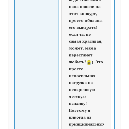
папа повели на
этот конкурс,
просто обязаны
его выиграть!
если ты не
самая красивая,
может, мама
перестанет
любить?
). Это
просто
непосильная
нагрузка на
неокрепшую
детскую
психику!
Поэтому я
никогда из
принципиальных