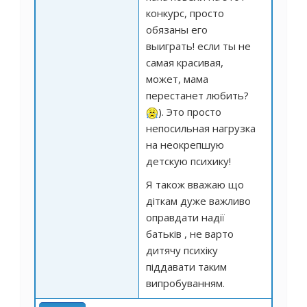
конкурс, просто
обязаны его
выиграть! если ты не
самая красивая,
может, мама
перестанет любить?
). Это просто
непосильная нагрузка
на неокрепшую
детскую психику!
Я також вважаю що
діткам дуже важливо
оправдати надії
батьків , не варто
дитячу психіку
піддавати таким
випробуванням.