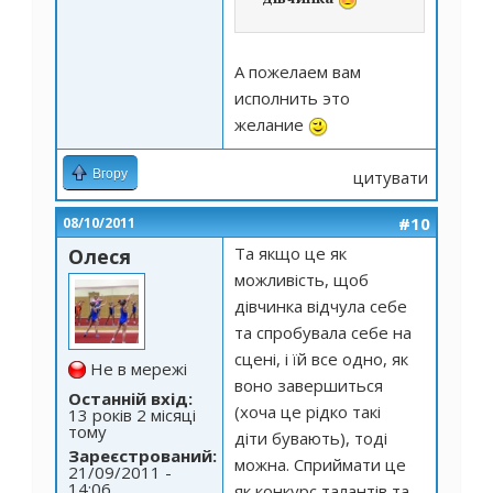
А пожелаем вам
исполнить это
желание
Вгору
цитувати
#10
08/10/2011
Та якщо це як
Олеся
можливість, щоб
дівчинка відчула себе
та спробувала себе на
сцені, і їй все одно, як
Не в мережі
воно завершиться
Останній вхід:
(хоча це рідко такі
13 років 2 місяці
тому
діти бувають), тоді
Зареєстрований:
можна. Сприймати це
21/09/2011 -
14:06
як конкурс талантів та