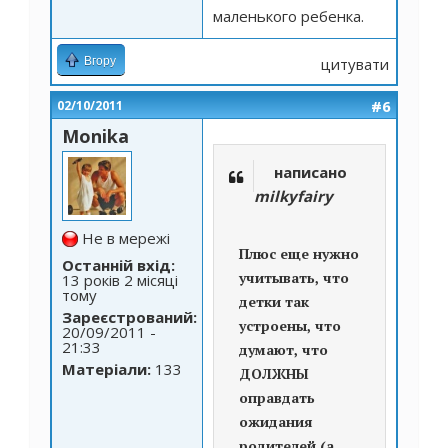
маленького ребенка.
Вгору
цитувати
#6
02/10/2011
Monika
написано
milkyfairy
Не в мережі
Плюс еще нужно
Останній вхід:
учитывать, что
13 років 2 місяці
тому
детки так
Зареєстрований:
устроены, что
20/09/2011 -
21:33
думают, что
Матеріали:
133
ДОЛЖНЫ
оправдать
ожидания
родителей (а