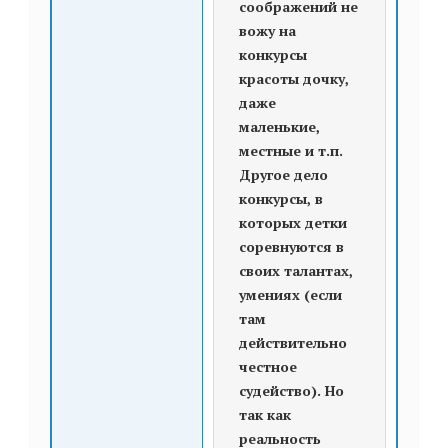
соображений не
вожу на
конкурсы
красоты дочку,
даже
маленькие,
местные и т.п.
Другое дело
конкурсы, в
которых детки
соревнуются в
своих талантах,
умениях (если
там
действительно
честное
судейство). Но
так как
реальность