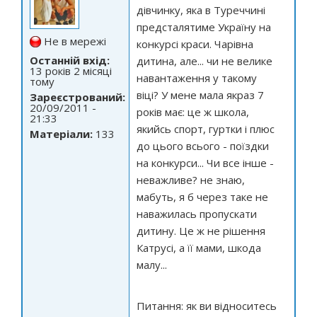
дівчинку, яка в Туреччині
предсталятиме Україну на
Не в мережі
конкурсі краси. Чарівна
Останній вхід:
дитина, але... чи не велике
13 років 2 місяці
навантаження у такому
тому
віці? У мене мала якраз 7
Зареєстрований:
20/09/2011 -
років має: це ж школа,
21:33
якийсь спорт, гуртки і плюс
Матеріали:
133
до цього всього - поїздки
на конкурси... Чи все інше -
неважливе? не знаю,
мабуть, я б через таке не
наважилась пропускати
дитину. Це ж не рішення
Катрусі, а її мами, шкода
малу...
Питання: як ви відноситесь