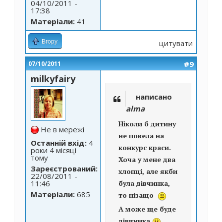
04/10/2011 -
17:38
Матеріали:
41
Вгору
цитувати
#9
07/10/2011
milkyfairy
написано
alma
Ніколи б дитину
Не в мережі
не повела на
Останній вхід:
4
конкурс краси.
роки 4 місяці
тому
Хоча у мене два
Зареєстрований:
хлопці, але якби
22/08/2011 -
11:46
була дівчинка,
Матеріали:
685
то нізащо
А може ще буде
дівчинка