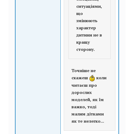
ситуаціями,
що
змінюють
характер
дитини не в
кращу
сторону.
Точніше не
скажеш
коли
читаєш про
дорослих
моделей, як їм
важко, тоді
малим дітками
як те нелегко...