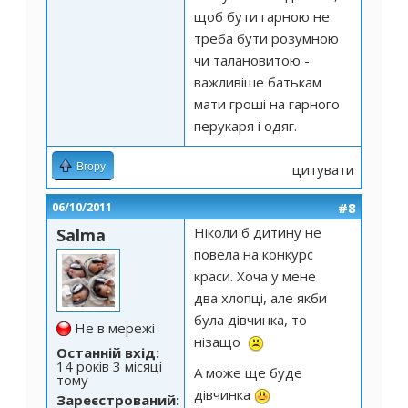
щоб бути гарною не
треба бути розумною
чи талановитою -
важливіше батькам
мати гроші на гарного
перукаря і одяг.
Вгору
цитувати
#8
06/10/2011
Ніколи б дитину не
Salma
повела на конкурс
краси. Хоча у мене
два хлопці, але якби
була дівчинка, то
Не в мережі
нізащо
Останній вхід:
14 років 3 місяці
А може ще буде
тому
дівчинка
Зареєстрований: