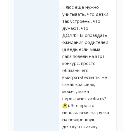
Плюс еще нужно
учитывать, что детки
так устроены, что
думают, что
ДОЛЖНЫ оправдать
ожидания родителей
(а ведь если мама-
папа повели на этот
конкурс, просто
обязаны его
выиграть! если ты не
самая красивая,
может, мама
перестанет любить?
). Это просто
непосильная нагрузка
на неокрепшую
детскую психику!