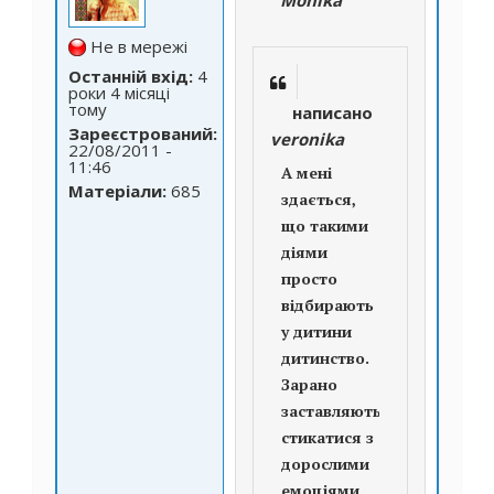
Не в мережі
Останній вхід:
4
роки 4 місяці
тому
написано
Зареєстрований:
veronika
22/08/2011 -
11:46
А мені
Матеріали:
685
здається,
що такими
діями
просто
відбирають
у дитини
дитинство.
Зарано
заставляють
стикатися з
дорослими
емоціями,