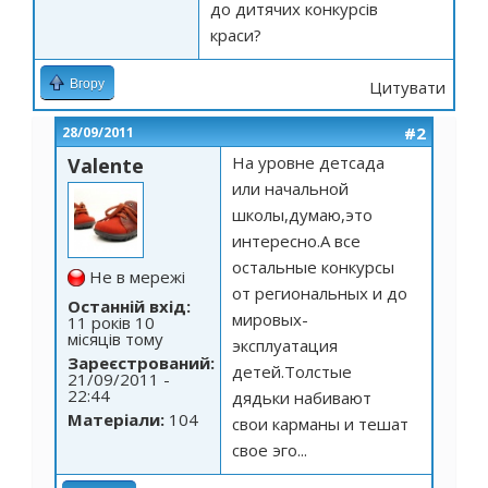
до дитячих конкурсів
краси?
Вгору
Цитувати
#2
28/09/2011
На уровне детсада
Valente
или начальной
школы,думаю,это
интересно.А все
остальные конкурсы
Не в мережі
от региональных и до
Останній вхід:
мировых-
11 років 10
місяців тому
эксплуатация
Зареєстрований:
детей.Толстые
21/09/2011 -
22:44
дядьки набивают
Матеріали:
104
свои карманы и тешат
свое эго...