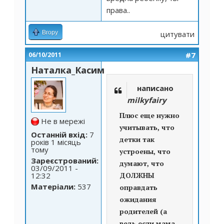
права..
Вгору
цитувати
#7
06/10/2011
Наталка_Касим
написано
milkyfairy
Плюс еще нужно
Не в мережі
учитывать, что
Останній вхід:
7
детки так
років 1 місяць
тому
устроены, что
Зареєстрований:
думают, что
03/09/2011 -
12:32
ДОЛЖНЫ
Матеріали:
537
оправдать
ожидания
родителей (а
ведь если мама-