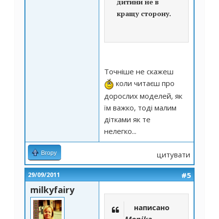
дитини не в
кращу сторону.
Точніше не скажеш
коли читаєш про
дорослих моделей, як
їм важко, тоді малим
дітками як те
нелегко...
Вгору
цитувати
#5
29/09/2011
milkyfairy
написано
Monika