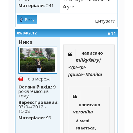
Матеріали:
241
й усе.
Вгору
цитувати
#11
09/04/2012
Ника
написано
milkyfairy]
</p><p>
[quote=Monika
Не в мережі
Останній вхід:
9
років 9 місяців
тому
Зареєстрований:
написано
03/04/2012 -
15:08
veronika
Матеріали:
99
А мені
здається,