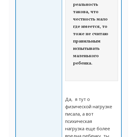
реальность
такова, что
честность мало
где имеется, то
тоже не считаю
правильным
испытывать
маленького
ребенка.
Да, я тут о
физической нагрузке
писала, а вот
психическая
нагрузка еще более
вредна ребенку, ты