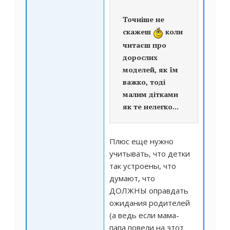
Точніше не
скажеш
коли
читаєш про
дорослих
моделей, як їм
важко, тоді
малим дітками
як те нелегко...
Плюс еще нужно
учитывать, что детки
так устроены, что
думают, что
ДОЛЖНЫ оправдать
ожидания родителей
(а ведь если мама-
папа повели на этот