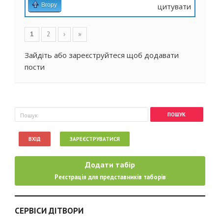
Вгору
цитувати
Сторінки
1
2
›
»
Зайдіть
або
зареєструйтеся
щоб додавати
пости
Пошукова форма
Пошук
ВХІД
ЗАРЕЄСТРУВАТИСЯ
Додати табір
Реєстрація для представників таборів
СЕРВІСИ ДІТВОРИ