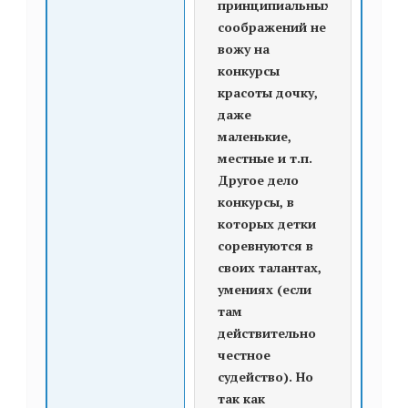
принципиальных
соображений не
вожу на
конкурсы
красоты дочку,
даже
маленькие,
местные и т.п.
Другое дело
конкурсы, в
которых детки
соревнуются в
своих талантах,
умениях (если
там
действительно
честное
судейство). Но
так как