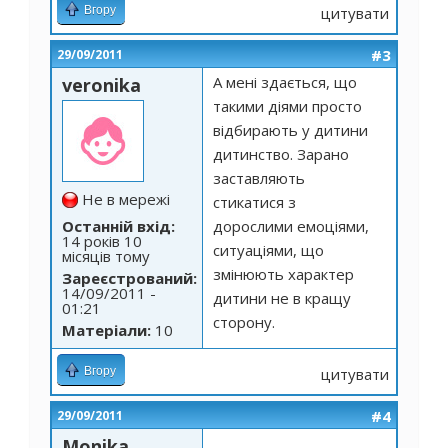
Вгору
цитувати
#3
29/09/2011
А мені здається, що
veronika
такими діями просто
відбирають у дитини
дитинство. Зарано
заставляють
Не в мережі
стикатися з
Останній вхід:
дорослими емоціями,
14 років 10
ситуаціями, що
місяців тому
змінюють характер
Зареєстрований:
14/09/2011 -
дитини не в кращу
01:21
сторону.
Матеріали:
10
Вгору
цитувати
#4
29/09/2011
Monika