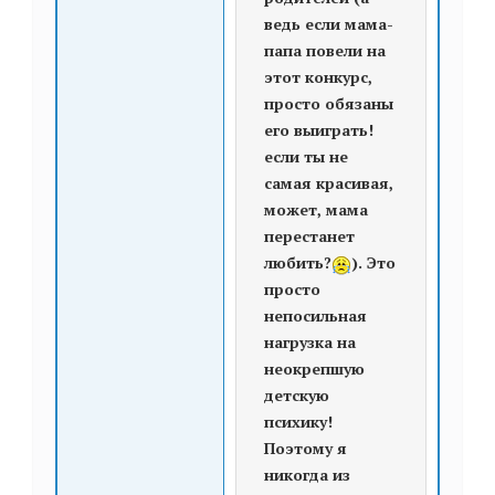
ведь если мама-
папа повели на
этот конкурс,
просто обязаны
его выиграть!
если ты не
самая красивая,
может, мама
перестанет
любить?
). Это
просто
непосильная
нагрузка на
неокрепшую
детскую
психику!
Поэтому я
никогда из