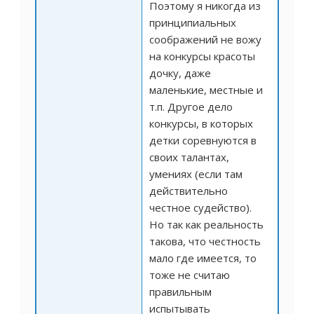
Поэтому я никогда из
принципиальных
соображений не вожу
на конкурсы красоты
дочку, даже
маленькие, местные и
т.п. Другое дело
конкурсы, в которых
детки соревнуются в
своих талантах,
умениях (если там
действительно
честное судейство).
Но так как реальность
такова, что честность
мало где имеется, то
тоже не считаю
правильным
испытывать