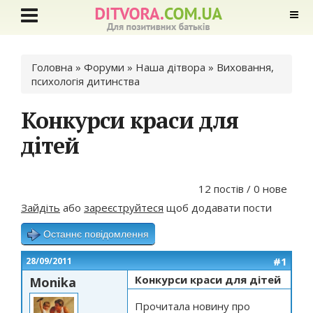
Ви є тут
Головна
»
Форуми
»
Наша дітвора
»
Виховання,
психологія дитинства
Конкурси краси для
дітей
12 постів / 0 нове
Зайдіть
або
зареєструйтеся
щоб додавати пости
Останнє повідомлення
#1
28/09/2011
Конкурси краси для дітей
Monika
Прочитала новину про