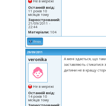
Не в мережі
Останній вхід:
11 років 10
місяців тому
Зареєстрований:
21/09/2011 -
22:44
Матеріали:
104
Вгору
29/09/2011
А мені здається, що та
veronika
заставляють стикатися 
дитини не в кращу стор
Не в мережі
Останній вхід:
14 років 10
місяців тому
Зареєстрований: