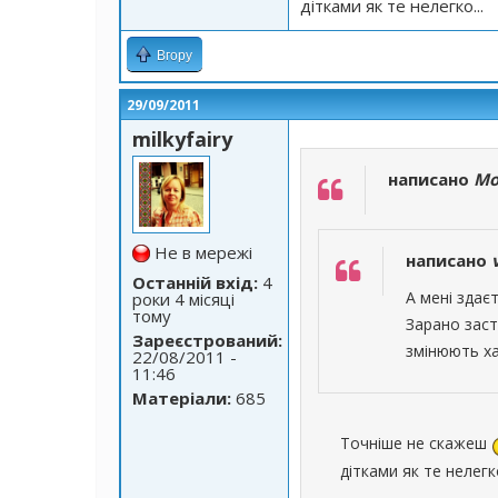
дітками як те нелегко...
Вгору
29/09/2011
milkyfairy
написано
Mo
Не в мережі
написано
Останній вхід:
4
А мені здає
роки 4 місяці
тому
Зарано заст
Зареєстрований:
змінюють ха
22/08/2011 -
11:46
Матеріали:
685
Точніше не скажеш
дітками як те нелегко