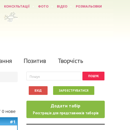
КОНСУЛЬТАЦІЇ
ФОТО
ВІДЕО
РОЗМАЛЬОВКИ
ання
Позитив
Творчість
Пошукова форма
Пошук
ВХІД
ЗАРЕЄСТРУВАТИСЯ
Додати табір
/ 0 нове
Реєстрація для представників таборів
#1