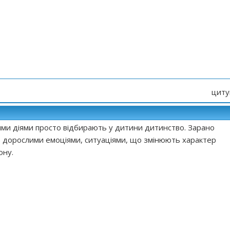
циту
кими діями просто відбирають у дитини дитинство. Зарано
з дорослими емоціями, ситуаціями, що змінюють характер
ону.