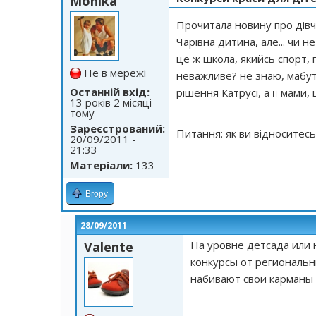
Monika
Прочитала новину про дівчи
Чарівна дитина, але... чи н
це ж школа, якийсь спорт, г
Не в мережі
неважливе? не знаю, мабут
Останній вхід:
рішення Катрусі, а її мами, 
13 років 2 місяці
тому
Зареєстрований:
Питання: як ви відноситесь
20/09/2011 -
21:33
Матеріали:
133
Вгору
28/09/2011
На уровне детсада или 
Valente
конкурсы от региональн
набивают свои карманы и