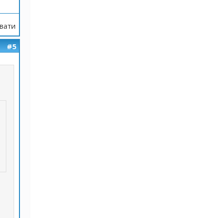
вати
#5