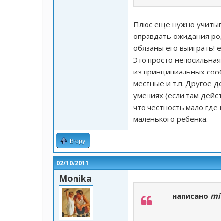
Плюс еще нужно учитыв
оправдать ожидания род
обязаны его выиграть! 
Это просто непосильная
из принципиальных сооб
местные и т.п. Другое д
умениях (если там дейст
что честность мало где
маленького ребенка.
Вгору
02/10/2011
Monika
написано
mi