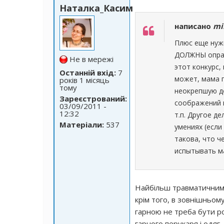
Наталка_Касим
написано
mi
Плюс еще нужн
ДОЛЖНЫ оправ
Не в мережі
этот конкурс,
Останній вхід:
7
может, мама 
років 1 місяць
тому
неокрепшую де
Зареєстрований:
соображений н
03/09/2011 -
12:32
т.п. Другое д
Матеріали:
537
умениях (если
такова, что ч
испытывать м
Найбільш травматичним д
крім того, в зовнішньом
гарною не треба бути р
гарного перукаря і одяг.