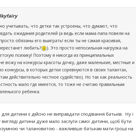
lkyfairy
о учитывать, что детки так устроены, что думают, что
дать ожидания родителей (а ведь если мама-папа повели на
 просто обязаны его выиграть! если ты не самая красивая,
перестанет любить?
). Это просто непосильная нагрузка на
тскую психику! Поэтому я никогда из принципиальных
е вожу на конкурсы красоты дочку, даже маленькие, местные и
ело конкурсы, в которых детки соревнуются в своих талантах,
 там действительно честное судейство). Но так как реальность
естность мало где имеется, то тоже не считаю правильным
аленького ребенка.
ля дитини є дійсно не виправдати сподівання батьків. Ну і
у вигляді дитини дуже мало заслуги самої дитини, щоб бути
озумною чи талановитою - важливіше батькам мати гроші на