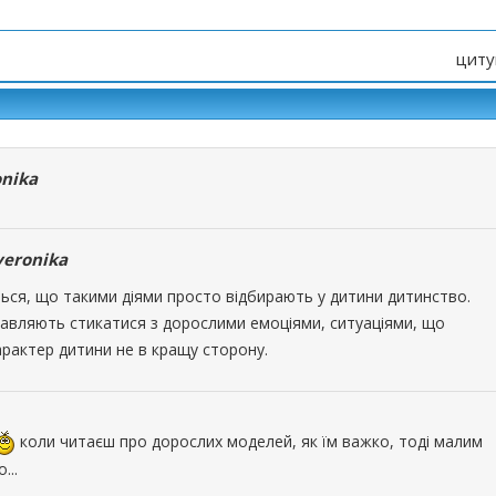
циту
nika
veronika
ться, що такими діями просто відбирають у дитини дитинство.
авляють стикатися з дорослими емоціями, ситуаціями, що
рактер дитини не в кращу сторону.
коли читаєш про дорослих моделей, як їм важко, тоді малим
...