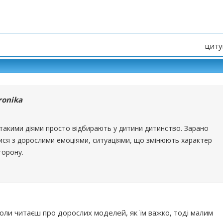
циту
ronika
 такими діями просто відбирають у дитини дитинство. Зарано
ся з дорослими емоціями, ситуаціями, що змінюють характер
торону.
оли читаєш про дорослих моделей, як їм важко, тоді малим