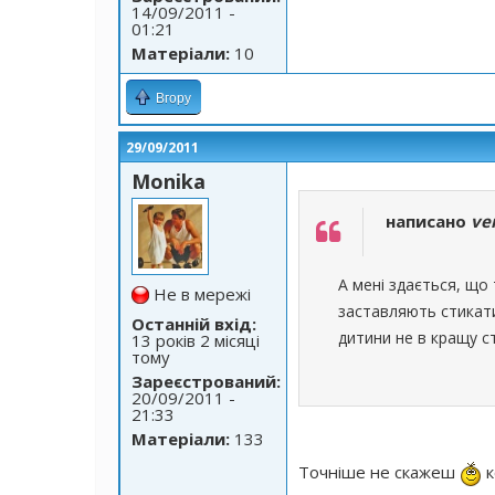
14/09/2011 -
01:21
Матеріали:
10
Вгору
29/09/2011
Monika
написано
ve
А мені здається, що
Не в мережі
заставляють стикати
Останній вхід:
дитини не в кращу с
13 років 2 місяці
тому
Зареєстрований:
20/09/2011 -
21:33
Матеріали:
133
Точніше не скажеш
к