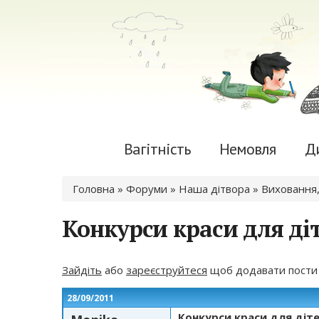
Вагітність
Немовля
Д
Ви є тут
Головна
»
Форуми
»
Наша дітвора
»
Виховання,
Конкурси краси для ді
Зайдіть
або
зареєструйтеся
щоб додавати пости
28/09/2011
Конкурси краси для діт