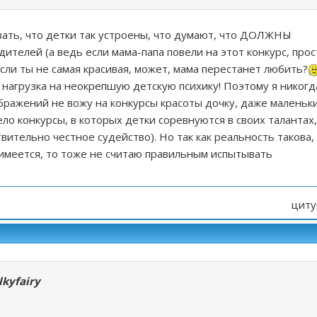
ать, что детки так устроены, что думают, что ДОЛЖНЫ
ителей (а ведь если мама-папа повели на этот конкурс, прос
если ты не самая красивая, может, мама перестанет любить?
 нагрузка на неокрепшую детскую психику! Поэтому я никогд
ражений не вожу на конкурсы красоты дочку, даже маленьки
ело конкурсы, в которых детки соревнуются в своих талантах,
вительно честное судейство). Но так как реальность такова,
 имеется, то тоже не считаю правильным испытывать
циту
lkyfairy