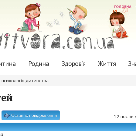
ГОЛОВНА
итина
Родина
Здоров'я
Життя
Зн
 психологія дитинства
тей
Останнє повідомлення
12 постів 
ей