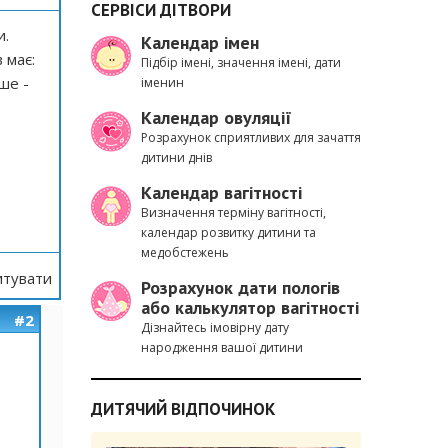
СЕРВІСИ ДІТВОРИ
и.
Календар імен
 має:
Підбір імені, значення імені, дати
нше -
іменин
Календар овуляції
Розрахунок сприятливих для зачаття
дитини днів
Календар вагітності
Визначення терміну вагітності,
календар розвитку дитини та
медобстежень
тувати
Розрахунок дати пологів
або калькулятор вагітності
#2
Дізнайтесь імовірну дату
народження вашої дитини
ДИТЯЧИЙ ВІДПОЧИНОК