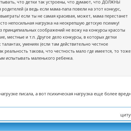
тывать, что детки так устроены, что думают, что ДОЛЖНЫ
родителей (а ведь если мама-папа повели на этот конкурс,
выиграть! если ты не самая красивая, может, мама перестанет
осто непосильная нагрузка на неокрепшую детскую психику!
из принципиальных соображений не вожу на конкурсы красоты
ие, местные и т.п. Другое дело конкурсы, в которых детки
 талантах, умениях (если там действительно честное
как реальность такова, что честность мало где имеется, то тоже
ым испытывать маленького ребенка.
нагрузке писала, а вот психическая нагрузка еще более вред
циту