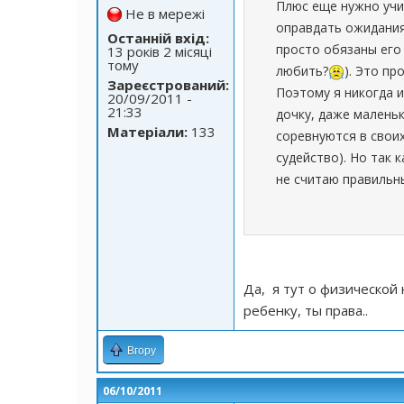
Плюс еще нужно учи
Не в мережі
оправдать ожидания 
Останній вхід:
просто обязаны его 
13 років 2 місяці
тому
любить?
). Это пр
Зареєстрований:
Поэтому я никогда 
20/09/2011 -
21:33
дочку, даже маленьк
Матеріали:
133
соревнуются в своих
судейство). Но так 
не считаю правильн
Да, я тут о физической 
ребенку, ты права..
Вгору
06/10/2011