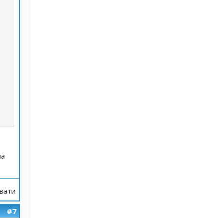
на
вати
#7