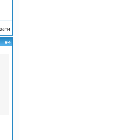
вати
#4