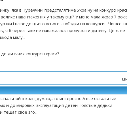
нку, яка в Туреччині предсталятиме Україну на конкурсі крас
е велике навантаження у такому віці? У мене мала якраз 7 років
уртки і плюс до цього всього - поїздки на конкурси... Чи все і
ь, я б через таке не наважилась пропускати дитину. Це ж не
шкода малу...
 до дитячих конкурсів краси?
Ци
начальной школы,думаю,это интересно.А все остальные
ых и до мировых-эксплуатация детей.Толстые дядьки
 тешат свое эго...