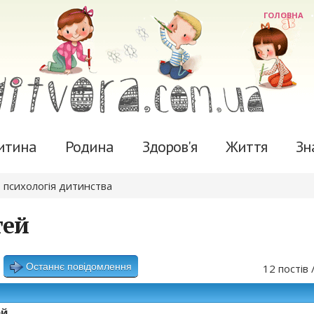
ГОЛОВНА
итина
Родина
Здоров'я
Життя
Зн
 психологія дитинства
тей
Останнє повідомлення
12 постів 
ей