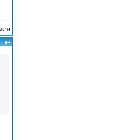
вати
#4