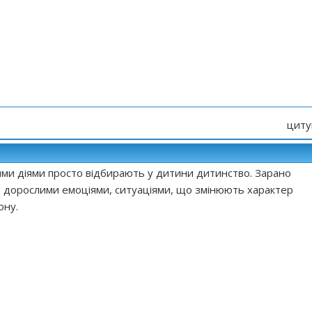
циту
кими діями просто відбирають у дитини дитинство. Зарано
з дорослими емоціями, ситуаціями, що змінюють характер
ону.