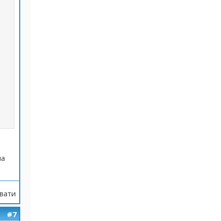
на
вати
#7