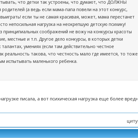
тывать, что детки так устроены, что думают, что ДОЛЖНЫ
родителей (а ведь если мама-папа повели на этот конкурс,
выиграть! если ты не самая красивая, может, мама перестанет
осто непосильная нагрузка на неокрепшую детскую психику!
из принципиальных соображений не вожу на конкурсы красоты
ие, местные и т.п. Другое дело конкурсы, в которых детки
 талантах, умениях (если там действительно честное
как реальность такова, что честность мало где имеется, то тоже
ым испытывать маленького ребенка.
нагрузке писала, а вот психическая нагрузка еще более вред
циту