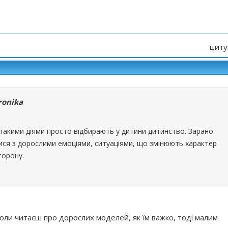
циту
ronika
 такими діями просто відбирають у дитини дитинство. Зарано
ся з дорослими емоціями, ситуаціями, що змінюють характер
торону.
оли читаєш про дорослих моделей, як їм важко, тоді малим