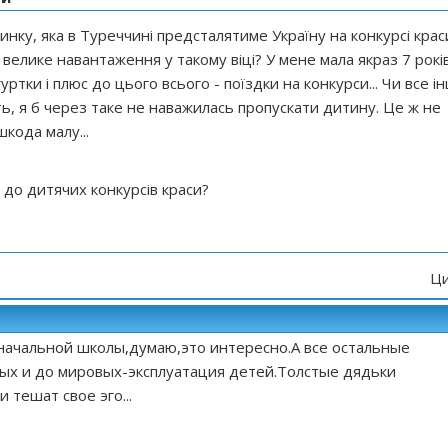
нку, яка в Туреччині предсталятиме Україну на конкурсі крас
е велике навантаження у такому віці? У мене мала якраз 7 років
уртки і плюс до цього всього - поїздки на конкурси... Чи все і
ь, я б через таке не наважилась пропускати дитину. Це ж не
шкода малу...
 до дитячих конкурсів краси?
Ци
начальной школы,думаю,это интересно.А все остальные
ых и до мировых-эксплуатация детей.Толстые дядьки
 тешат свое эго...