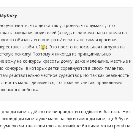
lkyfairy
о учитывать, что детки так устроены, что думают, что
дать ожидания родителей (а ведь если мама-папа повели на
 просто обязаны его выиграть! если ты не самая красивая,
перестанет любить?
). Это просто непосильная нагрузка на
тскую психику! Поэтому я никогда из принципиальных
е вожу на конкурсы красоты дочку, даже маленькие, местные и
ело конкурсы, в которых детки соревнуются в своих талантах,
 там действительно честное судейство). Но так как реальность
естность мало где имеется, то тоже не считаю правильным
аленького ребенка.
ля дитини є дійсно не виправдати сподівання батьків. Ну і
у вигляді дитини дуже мало заслуги самої дитини, щоб бути
озумною чи талановитою - важливіше батькам мати гроші на