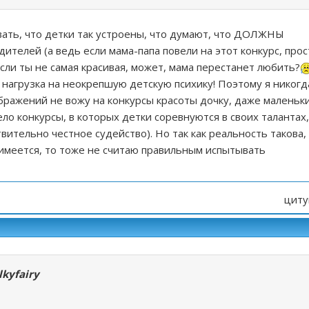
ать, что детки так устроены, что думают, что ДОЛЖНЫ
ителей (а ведь если мама-папа повели на этот конкурс, прос
если ты не самая красивая, может, мама перестанет любить?
 нагрузка на неокрепшую детскую психику! Поэтому я никогд
ражений не вожу на конкурсы красоты дочку, даже маленьки
ело конкурсы, в которых детки соревнуются в своих талантах,
вительно честное судейство). Но так как реальность такова,
 имеется, то тоже не считаю правильным испытывать
циту
lkyfairy