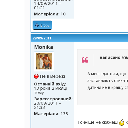
14/09/2011 -
01:21
Матеріали:
10
Вгору
29/09/2011
Monika
написано
ve
А мені здається, що
Не в мережі
заставляють стикати
Останній вхід:
дитини не в кращу с
13 років 2 місяці
тому
Зареєстрований:
20/09/2011 -
21:33
Матеріали:
133
Точніше не скажеш
к