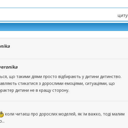
циту
nika
veronika
ться, що такими діями просто відбирають у дитини дитинство.
авляють стикатися з дорослими емоціями, ситуаціями, що
рактер дитини не в кращу сторону.
коли читаєш про дорослих моделей, як їм важко, тоді малим
...