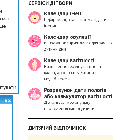
СЕРВІСИ ДІТВОРИ
и.
Календар імен
 має:
Підбір імені, значення імені, дати
нше -
іменин
Календар овуляції
Розрахунок сприятливих для зачаття
дитини днів
Календар вагітності
Визначення терміну вагітності,
календар розвитку дитини та
медобстежень
тувати
Розрахунок дати пологів
або калькулятор вагітності
#2
Дізнайтесь імовірну дату
народження вашої дитини
ДИТЯЧИЙ ВІДПОЧИНОК