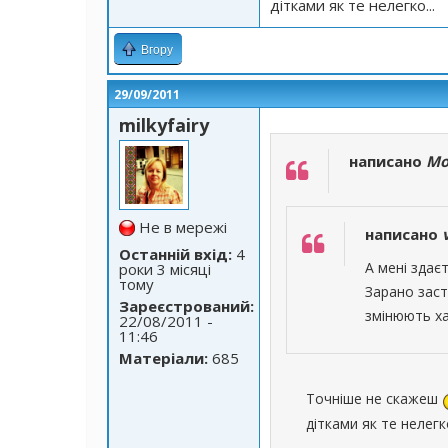
дітками як те нелегко...
Вгору
29/09/2011
milkyfairy
написано
Mo
Не в мережі
написано
Останній вхід:
4
А мені здає
роки 3 місяці
тому
Зарано заст
Зареєстрований:
змінюють ха
22/08/2011 -
11:46
Матеріали:
685
Точніше не скажеш
дітками як те нелегко