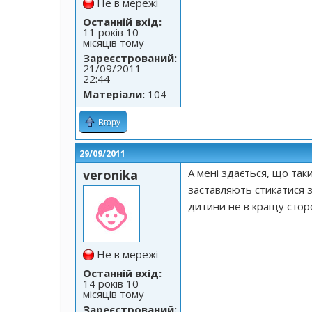
Не в мережі
Останній вхід:
11 років 10
місяців тому
Зареєстрований:
21/09/2011 -
22:44
Матеріали:
104
Вгору
29/09/2011
А мені здається, що та
veronika
заставляють стикатися 
дитини не в кращу стор
Не в мережі
Останній вхід:
14 років 10
місяців тому
Зареєстрований: