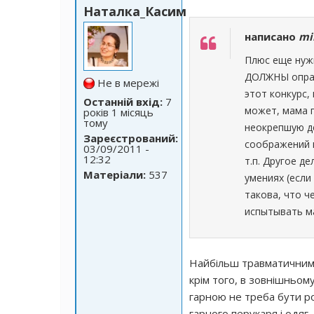
Наталка_Касим
написано
mi
Плюс еще нужн
ДОЛЖНЫ оправ
Не в мережі
этот конкурс,
Останній вхід:
7
может, мама 
років 1 місяць
тому
неокрепшую де
Зареєстрований:
соображений н
03/09/2011 -
12:32
т.п. Другое д
Матеріали:
537
умениях (если
такова, что ч
испытывать м
Найбільш травматичним д
крім того, в зовнішньом
гарною не треба бути р
гарного перукаря і одяг.