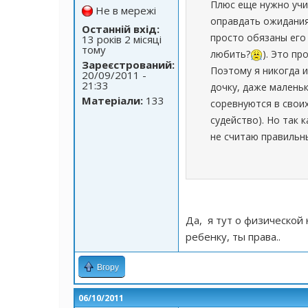
Плюс еще нужно учи
Не в мережі
оправдать ожидания 
Останній вхід:
просто обязаны его 
13 років 2 місяці
тому
любить?
). Это пр
Зареєстрований:
Поэтому я никогда 
20/09/2011 -
21:33
дочку, даже маленьк
Матеріали:
133
соревнуются в своих
судейство). Но так 
не считаю правильн
Да, я тут о физической 
ребенку, ты права..
Вгору
06/10/2011