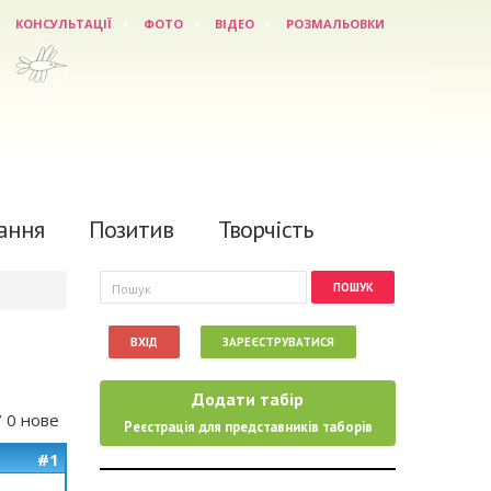
КОНСУЛЬТАЦІЇ
ФОТО
ВІДЕО
РОЗМАЛЬОВКИ
ання
Позитив
Творчість
Пошукова форма
Пошук
ВХІД
ЗАРЕЄСТРУВАТИСЯ
Додати табір
/ 0 нове
Реєстрація для представників таборів
#1