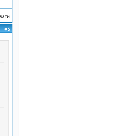
вати
#5