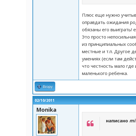
Плюс еще нужно учитыв
оправдать ожидания род
обязаны его выиграть! 
Это просто непосильная
из принципиальных сооб
местные и т.п. Другое д
умениях (если там дейст
что честность мало где
маленького ребенка.
Вгору
02/10/2011
Monika
написано
mi