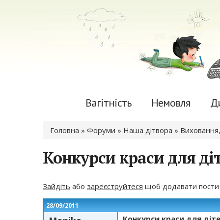
Вагітність
Немовля
Д
Ви є тут
Головна
»
Форуми
»
Наша дітвора
»
Виховання,
Конкурси краси для ді
Зайдіть
або
зареєструйтеся
щоб додавати пости
28/09/2011
Конкурси краси для діт