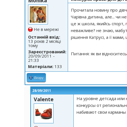
Monika
Прочитала новину про дівчи
Чарівна дитина, але... чи н
це ж школа, якийсь спорт, г
Не в мережі
неважливе? не знаю, мабут
Останній вхід:
рішення Катрусі, а її мами, 
13 років 2 місяці
тому
Зареєстрований:
Питання: як ви відноситесь
20/09/2011 -
21:33
Матеріали:
133
Вгору
28/09/2011
На уровне детсада или 
Valente
конкурсы от региональн
набивают свои карманы и