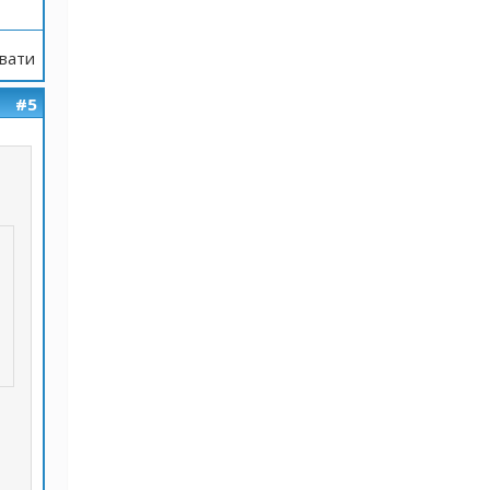
вати
#5