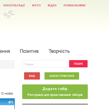
КОНСУЛЬТАЦІЇ
ФОТО
ВІДЕО
РОЗМАЛЬОВКИ
ання
Позитив
Творчість
Пошукова форма
Пошук
ВХІД
ЗАРЕЄСТРУВАТИСЯ
Додати табір
/ 0 нове
Реєстрація для представників таборів
#1