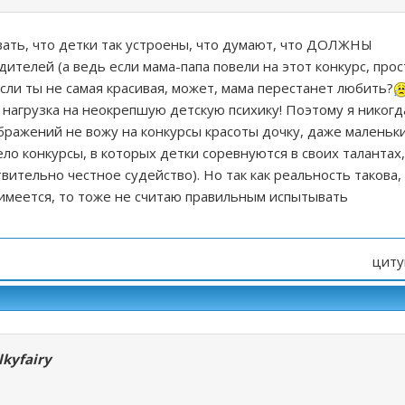
ать, что детки так устроены, что думают, что ДОЛЖНЫ
ителей (а ведь если мама-папа повели на этот конкурс, прос
если ты не самая красивая, может, мама перестанет любить?
 нагрузка на неокрепшую детскую психику! Поэтому я никогд
ражений не вожу на конкурсы красоты дочку, даже маленьки
ело конкурсы, в которых детки соревнуются в своих талантах,
вительно честное судейство). Но так как реальность такова,
 имеется, то тоже не считаю правильным испытывать
циту
lkyfairy