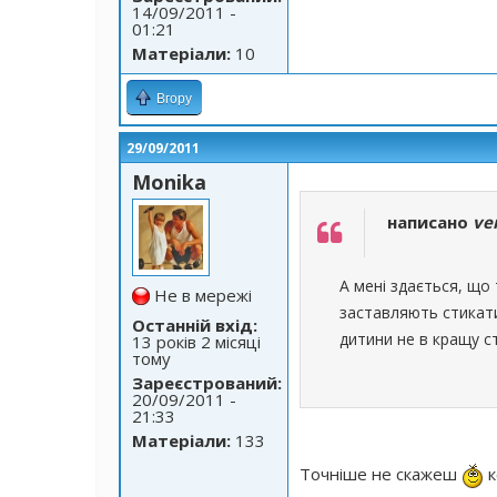
14/09/2011 -
01:21
Матеріали:
10
Вгору
29/09/2011
Monika
написано
ve
А мені здається, що
Не в мережі
заставляють стикати
Останній вхід:
дитини не в кращу с
13 років 2 місяці
тому
Зареєстрований:
20/09/2011 -
21:33
Матеріали:
133
Точніше не скажеш
к