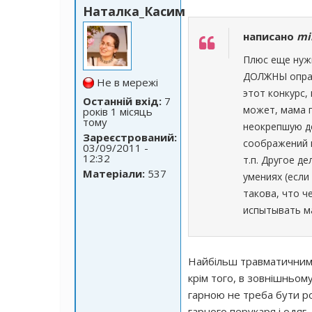
Наталка_Касим
написано
mi
Плюс еще нужн
ДОЛЖНЫ оправ
Не в мережі
этот конкурс,
Останній вхід:
7
может, мама 
років 1 місяць
тому
неокрепшую де
Зареєстрований:
соображений н
03/09/2011 -
12:32
т.п. Другое д
Матеріали:
537
умениях (если
такова, что ч
испытывать м
Найбільш травматичним д
крім того, в зовнішньом
гарною не треба бути р
гарного перукаря і одяг.