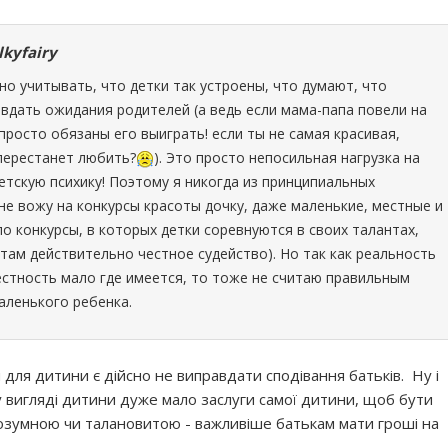
lkyfairy
о учитывать, что детки так устроены, что думают, что
дать ожидания родителей (а ведь если мама-папа повели на
 просто обязаны его выиграть! если ты не самая красивая,
перестанет любить?
). Это просто непосильная нагрузка на
тскую психику! Поэтому я никогда из принципиальных
е вожу на конкурсы красоты дочку, даже маленькие, местные и
ело конкурсы, в которых детки соревнуются в своих талантах,
 там действительно честное судейство). Но так как реальность
естность мало где имеется, то тоже не считаю правильным
аленького ребенка.
ля дитини є дійсно не виправдати сподівання батьків. Ну і
у вигляді дитини дуже мало заслуги самої дитини, щоб бути
озумною чи талановитою - важливіше батькам мати гроші на