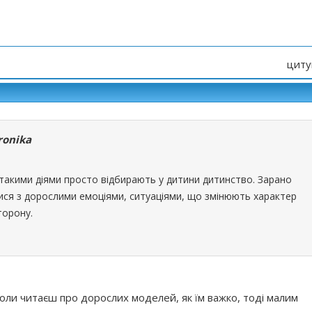
циту
ronika
 такими діями просто відбирають у дитини дитинство. Зарано
ся з дорослими емоціями, ситуаціями, що змінюють характер
торону.
оли читаєш про дорослих моделей, як їм важко, тоді малим