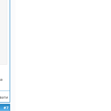
на
вати
#7