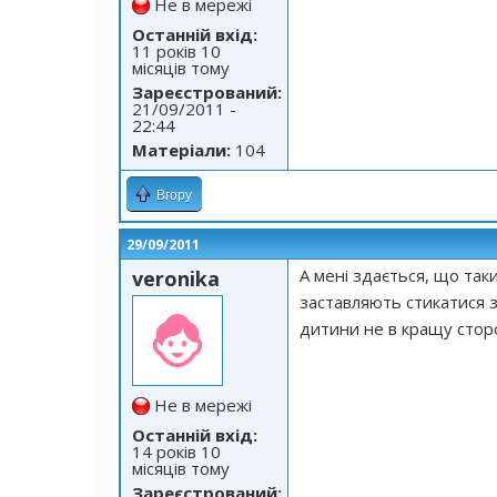
Не в мережі
Останній вхід:
11 років 10
місяців тому
Зареєстрований:
21/09/2011 -
22:44
Матеріали:
104
Вгору
29/09/2011
А мені здається, що та
veronika
заставляють стикатися 
дитини не в кращу стор
Не в мережі
Останній вхід:
14 років 10
місяців тому
Зареєстрований: