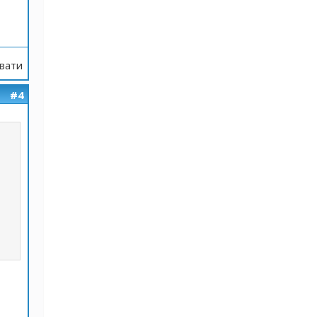
вати
#4