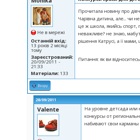
Monika
Прочитала новину про дівчи
Чарівна дитина, але... чи н
це ж школа, якийсь спорт, г
Не в мережі
неважливе? не знаю, мабут
Останній вхід:
рішення Катрусі, а її мами, 
13 років 2 місяці
тому
Зареєстрований:
Питання: як ви відноситесь
20/09/2011 -
21:33
Матеріали:
133
Вгору
28/09/2011
На уровне детсада или 
Valente
конкурсы от региональн
набивают свои карманы и