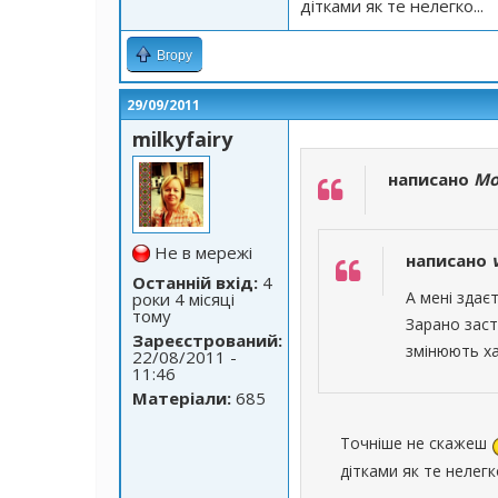
дітками як те нелегко...
Вгору
29/09/2011
milkyfairy
написано
Mo
Не в мережі
написано
Останній вхід:
4
А мені здає
роки 4 місяці
тому
Зарано заст
Зареєстрований:
змінюють ха
22/08/2011 -
11:46
Матеріали:
685
Точніше не скажеш
дітками як те нелегко