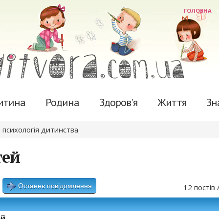
ГОЛОВНА
итина
Родина
Здоров'я
Життя
Зн
 психологія дитинства
тей
Останнє повідомлення
12 постів 
ей