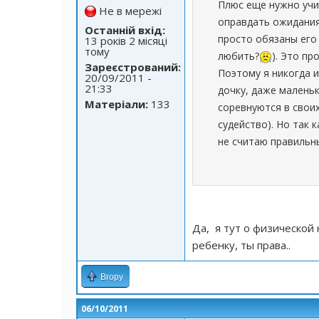
Плюс еще нужно учи
Не в мережі
оправдать ожидания 
Останній вхід:
просто обязаны его 
13 років 2 місяці
тому
любить?
). Это пр
Зареєстрований:
Поэтому я никогда 
20/09/2011 -
21:33
дочку, даже маленьк
Матеріали:
133
соревнуются в своих
судейство). Но так 
не считаю правильн
Да, я тут о физической 
ребенку, ты права..
Вгору
06/10/2011