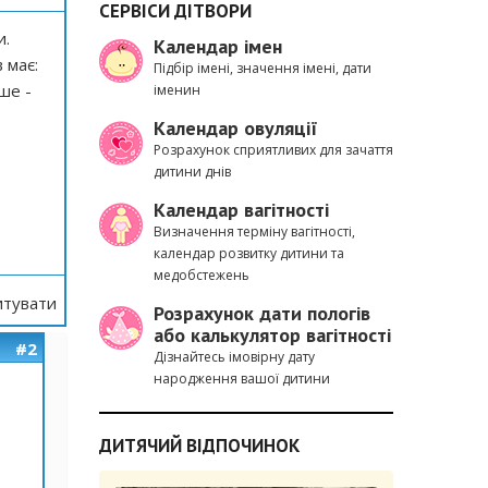
СЕРВІСИ ДІТВОРИ
и.
Календар імен
 має:
Підбір імені, значення імені, дати
нше -
іменин
Календар овуляції
Розрахунок сприятливих для зачаття
дитини днів
Календар вагітності
Визначення терміну вагітності,
календар розвитку дитини та
медобстежень
тувати
Розрахунок дати пологів
або калькулятор вагітності
#2
Дізнайтесь імовірну дату
народження вашої дитини
ДИТЯЧИЙ ВІДПОЧИНОК