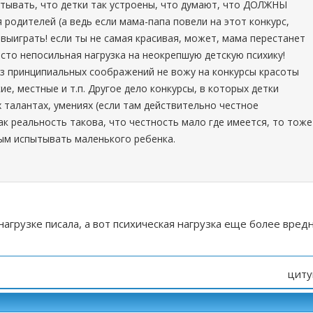
тывать, что детки так устроены, что думают, что ДОЛЖНЫ
родителей (а ведь если мама-папа повели на этот конкурс,
выиграть! если ты не самая красивая, может, мама перестанет
осто непосильная нагрузка на неокрепшую детскую психику!
из принципиальных соображений не вожу на конкурсы красоты
ие, местные и т.п. Другое дело конкурсы, в которых детки
 талантах, умениях (если там действительно честное
как реальность такова, что честность мало где имеется, то тоже
ым испытывать маленького ребенка.
нагрузке писала, а вот психическая нагрузка еще более вред
циту