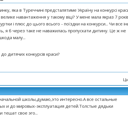
нку, яка в Туреччині предсталятиме Україну на конкурсі крас
е велике навантаження у такому віці? У мене мала якраз 7 років
уртки і плюс до цього всього - поїздки на конкурси... Чи все і
ь, я б через таке не наважилась пропускати дитину. Це ж не
шкода малу...
 до дитячих конкурсів краси?
Ци
начальной школы,думаю,это интересно.А все остальные
ых и до мировых-эксплуатация детей.Толстые дядьки
 тешат свое эго...