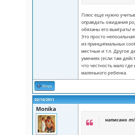
Плюс еще нужно учитыв
оправдать ожидания род
обязаны его выиграть! 
Это просто непосильная
из принципиальных сооб
местные и т.п. Другое д
умениях (если там дейст
что честность мало где
маленького ребенка.
Вгору
02/10/2011
Monika
написано
mi