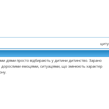
циту
кими діями просто відбирають у дитини дитинство. Зарано
з дорослими емоціями, ситуаціями, що змінюють характер
ону.