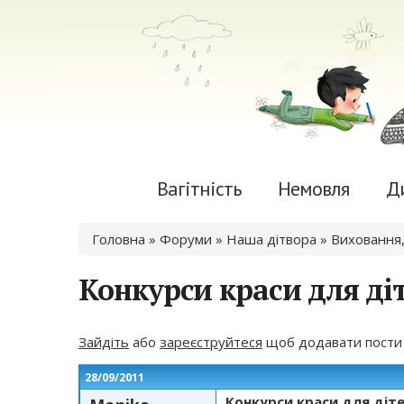
Вагітність
Немовля
Д
Ви є тут
Головна
»
Форуми
»
Наша дітвора
»
Виховання,
Конкурси краси для ді
Зайдіть
або
зареєструйтеся
щоб додавати пости
28/09/2011
Конкурси краси для діт