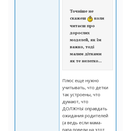
Точніше не
скажеш
коли
читаєш про
дорослих
моделей, як їм
важко, тоді
малим дітками
як те нелегко...
Плюс еще нужно
учитывать, что детки
так устроены, что
думают, что
ДОЛЖНЫ оправдать
ожидания родителей
(а ведь если мама-
папа повели на этот