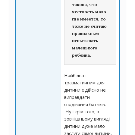
такова, что
честность мало
где имеется, то
тоже не считаю
правильным
испытывать
маленького
ребенка.
Найбільш
травматичним для
дитини є дійсно не
виправдати
сподівання батьків.
Ну і крім того, в
зовнішньому вигляді
дитини дуже мало
заслуги самої дитини,