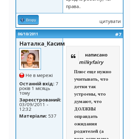
права..
Вгору
цитувати
#7
06/10/2011
Наталка_Касим
написано
milkyfairy
Плюс еще нужно
Не в мережі
учитывать, что
Останній вхід:
7
детки так
років 1 місяць
тому
устроены, что
Зареєстрований:
думают, что
03/09/2011 -
12:32
ДОЛЖНЫ
Матеріали:
537
оправдать
ожидания
родителей (а
ведь если мама-