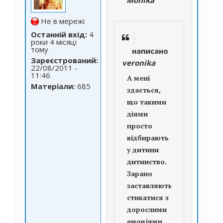
Не в мережі
Останній вхід:
4
роки 4 місяці
тому
написано
Зареєстрований:
veronika
22/08/2011 -
11:46
А мені
Матеріали:
685
здається,
що такими
діями
просто
відбирають
у дитини
дитинство.
Зарано
заставляють
стикатися з
дорослими
емоціями,