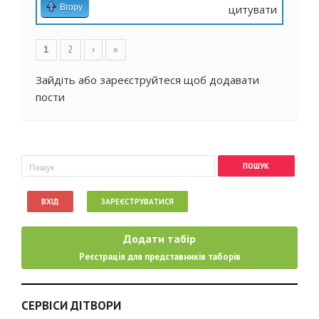
Вгору
цитувати
Сторінки
1
2
›
»
Зайдіть
або
зареєструйтеся
щоб додавати
пости
Пошукова форма
Пошук
ВХІД
ЗАРЕЄСТРУВАТИСЯ
Додати табір
Реєстрація для представників таборів
СЕРВІСИ ДІТВОРИ