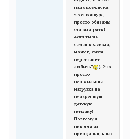
папа повели на
этот конкурс,
просто обязаны
его выиграть!
если ты не
самая красивая,
может, мама
перестанет
любить?
). Это
просто
непосильная
нагрузка на
неокрепшую
детскую
психику!
Поэтому я
никогда из
принципиальных