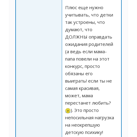
Плюс еще нужно
учитывать, что детки
так устроены, что
думают, что
ДОЛЖНЫ оправдать
ожидания родителей
(а ведь если мама-
папа повели на этот
конкурс, просто
обязаны его
выиграть! если ты не
самая красивая,
может, мама
перестанет любить?
). Это просто
непосильная нагрузка
на неокрепшую
детскую психику!