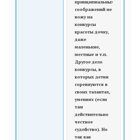
принципиальных
соображений не
вожу на
конкурсы
красоты дочку,
даже
маленькие,
местные и т.п.
Другое дело
конкурсы, в
которых детки
соревнуются в
своих талантах,
умениях (если
там
действительно
честное
судейство). Но
так как