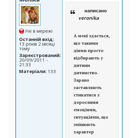
написано
veronika
Не в мережі
А мені здається,
Останній вхід:
що такими
13 років 2 місяці
тому
діями просто
Зареєстрований:
відбирають у
20/09/2011 -
21:33
дитини
Матеріали:
133
дитинство.
Зарано
заставляють
стикатися з
дорослими
емоціями,
ситуаціями, що
змінюють
характер