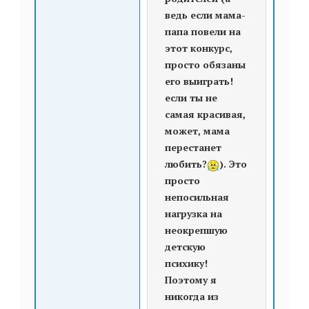
ведь если мама-
папа повели на
этот конкурс,
просто обязаны
его выиграть!
если ты не
самая красивая,
может, мама
перестанет
любить?
). Это
просто
непосильная
нагрузка на
неокрепшую
детскую
психику!
Поэтому я
никогда из