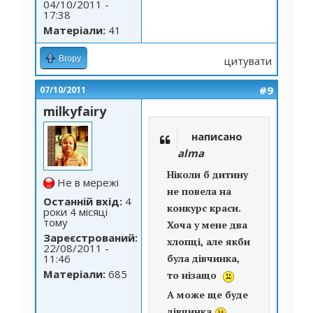
04/10/2011 -
17:38
Матеріали:
41
Вгору
цитувати
#9
07/10/2011
milkyfairy
написано
alma
Ніколи б дитину
Не в мережі
не повела на
Останній вхід:
4
конкурс краси.
роки 4 місяці
тому
Хоча у мене два
Зареєстрований:
хлопці, але якби
22/08/2011 -
11:46
була дівчинка,
Матеріали:
685
то нізащо
А може ще буде
дівчинка