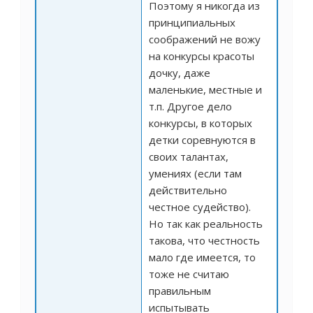
Поэтому я никогда из
принципиальных
соображений не вожу
на конкурсы красоты
дочку, даже
маленькие, местные и
т.п. Другое дело
конкурсы, в которых
детки соревнуются в
своих талантах,
умениях (если там
действительно
честное судейство).
Но так как реальность
такова, что честность
мало где имеется, то
тоже не считаю
правильным
испытывать