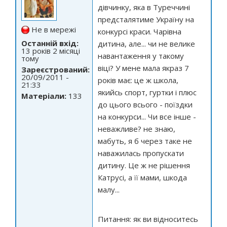
дівчинку, яка в Туреччині
предсталятиме Україну на
Не в мережі
конкурсі краси. Чарівна
Останній вхід:
дитина, але... чи не велике
13 років 2 місяці
навантаження у такому
тому
віці? У мене мала якраз 7
Зареєстрований:
20/09/2011 -
років має: це ж школа,
21:33
якийсь спорт, гуртки і плюс
Матеріали:
133
до цього всього - поїздки
на конкурси... Чи все інше -
неважливе? не знаю,
мабуть, я б через таке не
наважилась пропускати
дитину. Це ж не рішення
Катрусі, а її мами, шкода
малу...
Питання: як ви відноситесь