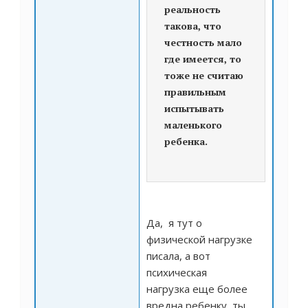
реальность
такова, что
честность мало
где имеется, то
тоже не считаю
правильным
испытывать
маленького
ребенка.
Да, я тут о
физической нагрузке
писала, а вот
психическая
нагрузка еще более
вредна ребенку, ты