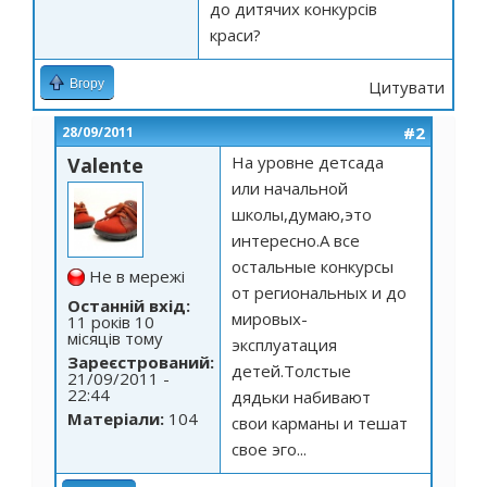
до дитячих конкурсів
краси?
Вгору
Цитувати
#2
28/09/2011
На уровне детсада
Valente
или начальной
школы,думаю,это
интересно.А все
остальные конкурсы
Не в мережі
от региональных и до
Останній вхід:
мировых-
11 років 10
місяців тому
эксплуатация
Зареєстрований:
детей.Толстые
21/09/2011 -
22:44
дядьки набивают
Матеріали:
104
свои карманы и тешат
свое эго...