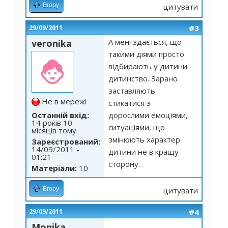
Вгору
цитувати
#3
29/09/2011
А мені здається, що
veronika
такими діями просто
відбирають у дитини
дитинство. Зарано
заставляють
Не в мережі
стикатися з
Останній вхід:
дорослими емоціями,
14 років 10
ситуаціями, що
місяців тому
змінюють характер
Зареєстрований:
14/09/2011 -
дитини не в кращу
01:21
сторону.
Матеріали:
10
Вгору
цитувати
#4
29/09/2011
Monika