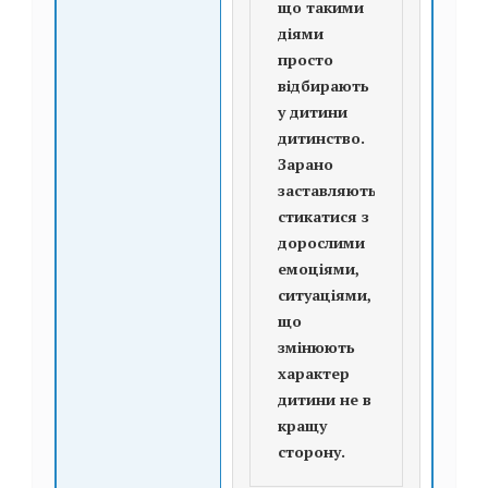
що такими
діями
просто
відбирають
у дитини
дитинство.
Зарано
заставляють
стикатися з
дорослими
емоціями,
ситуаціями,
що
змінюють
характер
дитини не в
кращу
сторону.