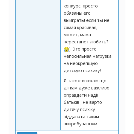
конкурс, просто
обязаны его
выиграть! если ты не
самая красивая,
может, мама
перестанет любить?
). Это просто
непосильная нагрузка
на неокрепшую
детскую психику!
Я також вважаю що
діткам дуже важливо
оправдати надії
батьків , не варто
дитячу психіку
піддавати таким
випробуванням.