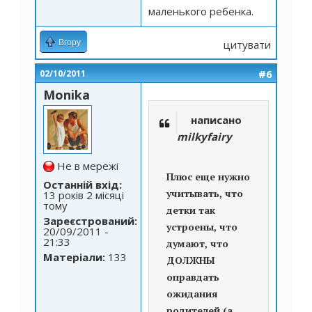
маленького ребенка.
Вгору
цитувати
#6
02/10/2011
Monika
написано
milkyfairy
Не в мережі
Плюс еще нужно
Останній вхід:
учитывать, что
13 років 2 місяці
тому
детки так
Зареєстрований:
устроены, что
20/09/2011 -
21:33
думают, что
Матеріали:
133
ДОЛЖНЫ
оправдать
ожидания
родителей (а