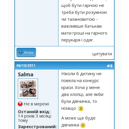
щоб бути гарною не
треба бути розумною
чи талановитою -
важливіше батькам
мати гроші на гарного
перукаря і одяг.
Вгору
цитувати
#8
06/10/2011
Ніколи б дитину не
Salma
повела на конкурс
краси. Хоча у мене
два хлопці, але якби
була дівчинка, то
Не в мережі
нізащо
Останній вхід:
14 років 3 місяці
А може ще буде
тому
дівчинка
Зареєстрований: