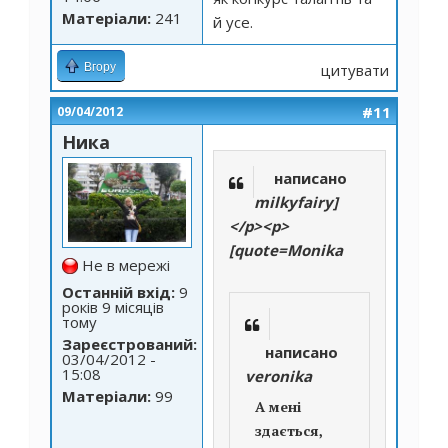
Матеріали:
241
й усе.
Вгору
цитувати
#11
09/04/2012
Ника
написано
milkyfairy]
</p><p>
[quote=Monika
Не в мережі
Останній вхід:
9
років 9 місяців
тому
Зареєстрований:
написано
03/04/2012 -
15:08
veronika
Матеріали:
99
А мені
здається,