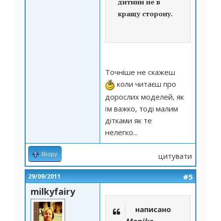
дитини не в
кращу сторону.
Точніше не скажеш
коли читаєш про
дорослих моделей, як
їм важко, тоді малим
дітками як те
нелегко...
Вгору
цитувати
#5
29/09/2011
milkyfairy
написано
Monika