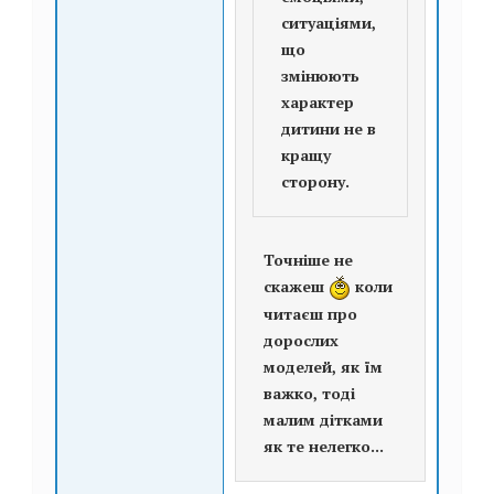
ситуаціями,
що
змінюють
характер
дитини не в
кращу
сторону.
Точніше не
скажеш
коли
читаєш про
дорослих
моделей, як їм
важко, тоді
малим дітками
як те нелегко...