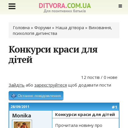
Ви є тут
Головна
»
Форуми
»
Наша дітвора
»
Виховання,
психологія дитинства
Конкурси краси для
дітей
12 постів / 0 нове
Зайдіть
або
зареєструйтеся
щоб додавати пости
Останнє повідомлення
#1
28/09/2011
Конкурси краси для дітей
Monika
Прочитала новину про