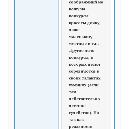
соображений не
вожу на
конкурсы
красоты дочку,
даже
маленькие,
местные и т.п.
Другое дело
конкурсы, в
которых детки
соревнуются в
своих талантах,
умениях (если
там
действительно
честное
судейство). Но
так как
реальность