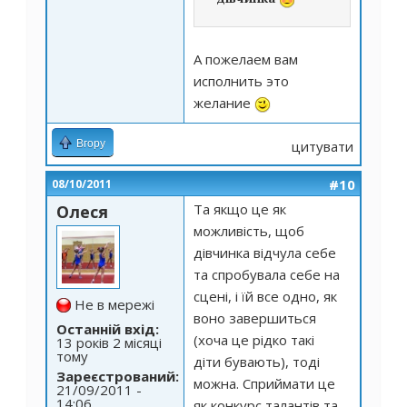
А пожелаем вам
исполнить это
желание
Вгору
цитувати
#10
08/10/2011
Та якщо це як
Олеся
можливість, щоб
дівчинка відчула себе
та спробувала себе на
сцені, і їй все одно, як
Не в мережі
воно завершиться
Останній вхід:
(хоча це рідко такі
13 років 2 місяці
тому
діти бувають), тоді
Зареєстрований:
можна. Сприймати це
21/09/2011 -
14:06
як конкурс талантів та