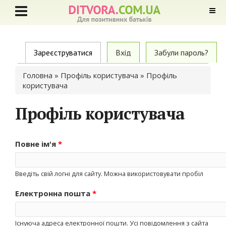
Primary tabs
Зареєструватися
(active tab)
Вхід
Забули пароль?
Ви є тут
Головна
»
Профіль користувача
» Профіль
користувача
Профіль користувача
Повне ім'я
*
Введіть свій логні для сайту. Можна використовувати пробіл
Електронна пошта
*
Існуюча адреса електронної пошти. Усі повідомлення з сайта