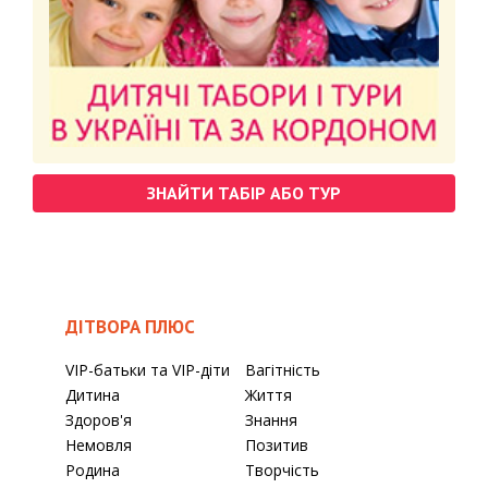
ЗНАЙТИ ТАБІР АБО ТУР
ДІТВОРА ПЛЮС
VIP-батьки та VIP-діти
Вагітність
Дитина
Життя
Здоров'я
Знання
Немовля
Позитив
Родина
Творчість