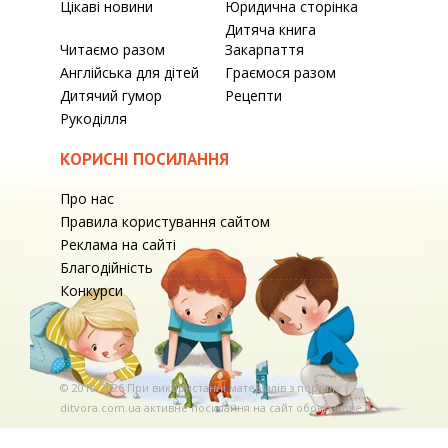
Цікаві новини
Юридична сторінка
Дитяча книга
Читаємо разом
Закарпаття
Англійська для дітей
Граємося разом
Дитячий гумор
Рецепти
Рукоділля
КОРИСНІ ПОСИЛАННЯ
Про нас
Правила користування сайтом
Реклама на сайті
Благодійність
Конкурси
© 2010-2026 При використаннi матерiалiв з порталу
ditvora.com.ua активне посилання на сайт обов'язкове. .