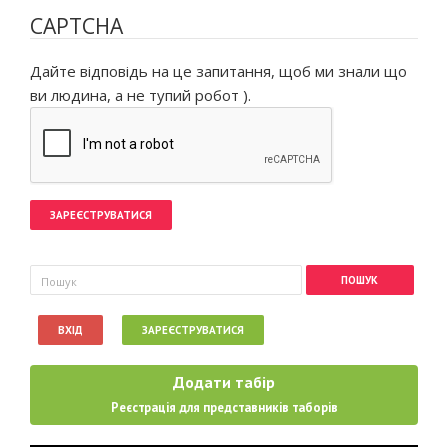
CAPTCHA
Дайте відповідь на це запитання, щоб ми знали що
ви людина, а не тупий робот ).
Пошукова форма
Пошук
ВХІД
ЗАРЕЄСТРУВАТИСЯ
Додати табір
Реєстрація для представників таборів