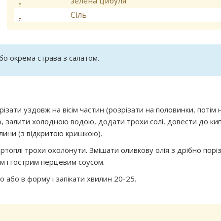
зелена цибуля
Сіль
бо окрема страва з салатом.
зати уздовж на вісім частин (розрізати на половинки, потім 
ю, залити холодною водою, додати трохи солі, довести до кипі
илини (з відкритою кришкою).
артоплі трохи охолонути. Змішати оливкову олія з дрібно пор
 і гострим перцевим соусом.
 або в форму і запікати хвилин 20-25.