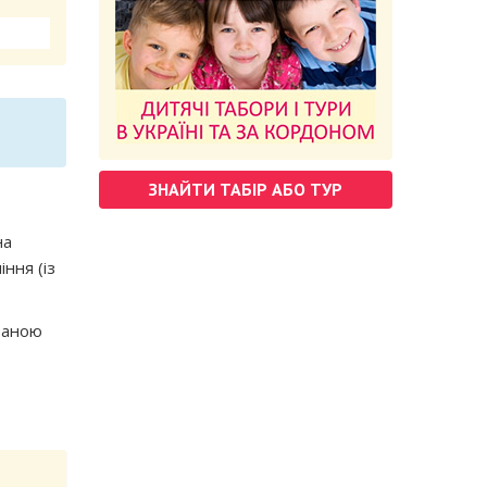
ЗНАЙТИ ТАБІР АБО ТУР
на
ння (із
ізаною