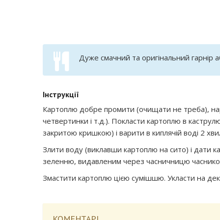
Дуже смачний та оригінальний гарнір а
Інструкції
Картоплю добре промити (очищати не треба), нарі
четвертинки і т.д.). Покласти картоплю в каструл
закритою кришкою) і варити в киплячій воді 2 хв
Злити воду (виклавши картоплю на сито) і дати к
зеленню, видавленим через часничницю часником
Змастити картоплю цією сумішшю. Укласти на деко
КОМЕНТАРІ