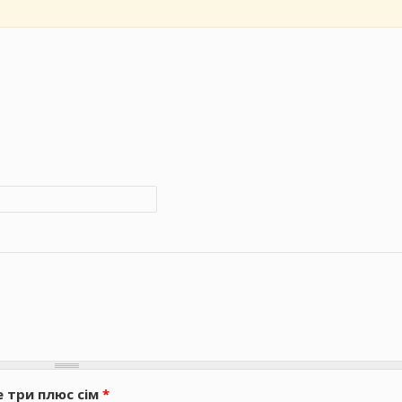
е три плюс сім
*