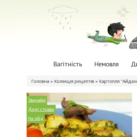
Вагітність
Немовля
Д
Ви є тут
Головна
»
Колекція рецептів
» Картопля "Айдах
Звичайні
Другі страви
На обід