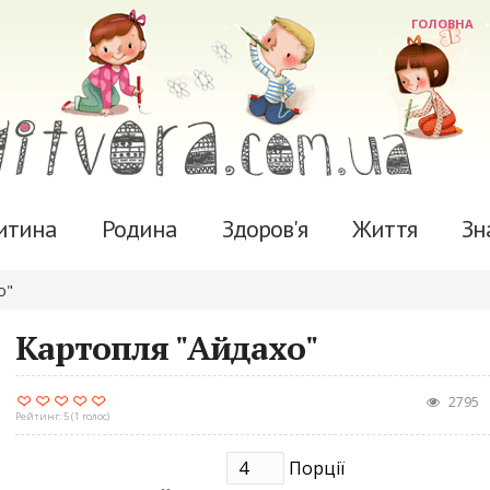
ГОЛОВНА
итина
Родина
Здоров'я
Життя
Зн
о"
Картопля "Айдахо"
2795
Рейтинг:
5
(
1
голос)
Порції