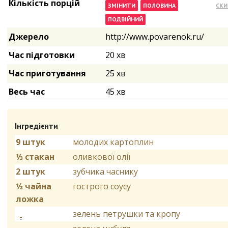
Кількість порцій
Джерело
http://www.povarenok.ru/
Час підготовки
20 хв
Час приготування
25 хв
Весь час
45 хв
Інгредієнти
9 штук
молодих картоплин
1⁄3 стакан
оливкової олії
2 штук
зубчика часнику
1⁄2 чайна
гострого соусу
ложка
зелень петрушки та кропу