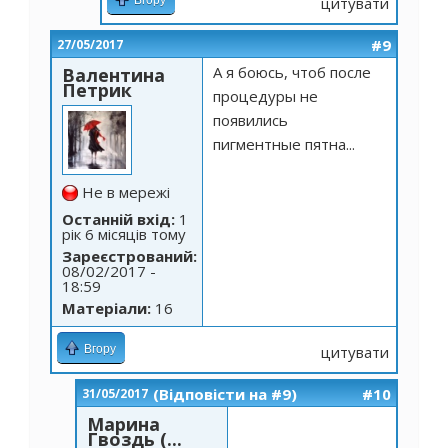
Вгору
цитувати
#9
27/05/2017
А я боюсь, чтоб после
Валентина
Петрик
процедуры не
появились
пигментные пятна...
Не в мережі
Останній вхід:
1
рік 6 місяців тому
Зареєстрований:
08/02/2017 -
18:59
Матеріали:
16
Вгору
цитувати
(Відповісти на #9)
#10
31/05/2017
Марина
Гвоздь (...