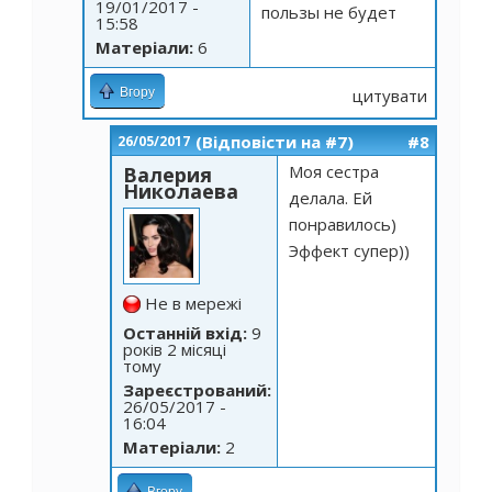
19/01/2017 -
пользы не будет
15:58
Матеріали:
6
Вгору
цитувати
(Відповісти на #7)
#8
26/05/2017
Моя сестра
Валерия
Николаева
делала. Ей
понравилось)
Эффект супер))
Не в мережі
Останній вхід:
9
років 2 місяці
тому
Зареєстрований:
26/05/2017 -
16:04
Матеріали:
2