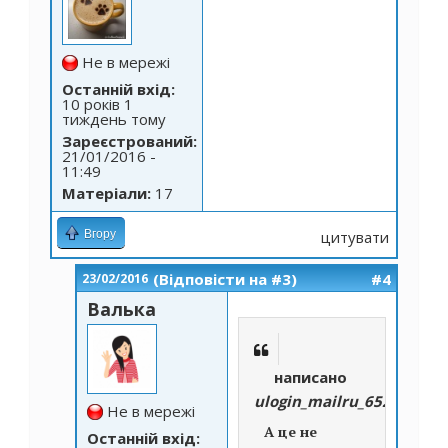
Не в мережі
Останній вхід:
10 років 1
тиждень тому
Зареєстрований:
21/01/2016 -
11:49
Матеріали:
17
Вгору
цитувати
(Відповісти на #3)
#4
23/02/2016
Валька
написано
ulogin_mailru_65293176
Не в мережі
А це не
Останній вхід: