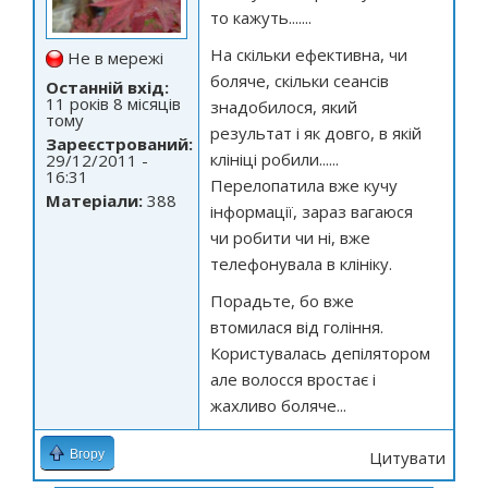
то кажуть.......
На скільки ефективна, чи
Не в мережі
боляче, скільки сеансів
Останній вхід:
11 років 8 місяців
знадобилося, який
тому
результат і як довго, в якій
Зареєстрований:
клініці робили......
29/12/2011 -
16:31
Перелопатила вже кучу
Матеріали:
388
інформації, зараз вагаюся
чи робити чи ні, вже
телефонувала в клініку.
Порадьте, бо вже
втомилася від гоління.
Користувалась депілятором
але волосся вростає і
жахливо боляче...
Вгору
Цитувати