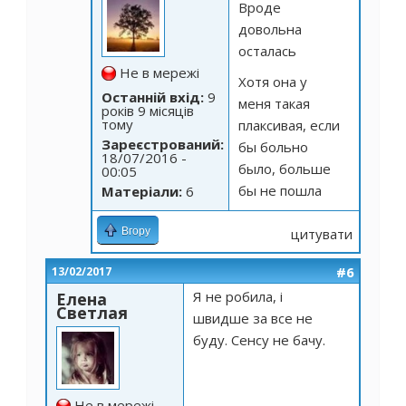
Вроде
довольна
осталась
Не в мережі
Хотя она у
Останній вхід:
9
меня такая
років 9 місяців
тому
плаксивая, если
Зареєстрований:
бы больно
18/07/2016 -
было, больше
00:05
бы не пошла
Матеріали:
6
Вгору
цитувати
#6
13/02/2017
Я не робила, і
Елена
Светлая
швидше за все не
буду. Сенсу не бачу.
Не в мережі