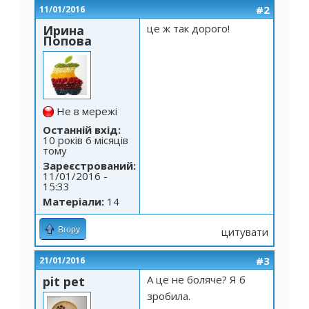
#2
11/01/2016
це ж так дорого!
Ирина
Попова
Не в мережі
Останній вхід:
10 років 6 місяців
тому
Зареєстрований:
11/01/2016 -
15:33
Матеріали:
14
Вгору
цитувати
#3
21/01/2016
А це не боляче? Я б
pit pet
зробила.