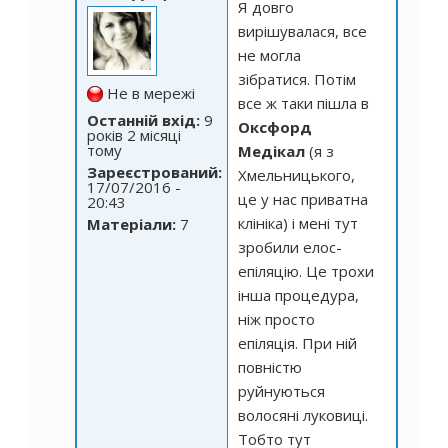
Я довго
вирішувалася, все
не могла
зібратися. Потім
Не в мережі
все ж таки пішла в
Останній вхід:
9
Оксфорд
років 2 місяці
тому
Медікал
(я з
Зареєстрований:
Хмельницького,
17/07/2016 -
це у нас приватна
20:43
клініка) і мені тут
Матеріали:
7
зробили елос-
епіляцію. Це трохи
інша процедура,
ніж просто
епіляція. При ній
повністю
руйнуються
волосяні луковиці.
Тобто тут