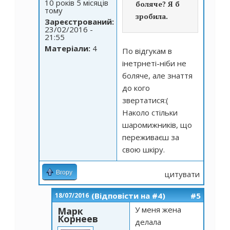
10 років 5 місяців
боляче? Я б
тому
зробила.
Зареєстрований:
23/02/2016 -
21:55
Матеріали:
4
По відгукам в
інетрнеті-ніби не
боляче, але знаття
до кого
звертатися:(
Наколо стільки
шаромижників, що
переживаєш за
свою шкіру.
Вгору
цитувати
(Відповісти на #4)
#5
18/07/2016
У меня жена
Марк
Корнеев
делала