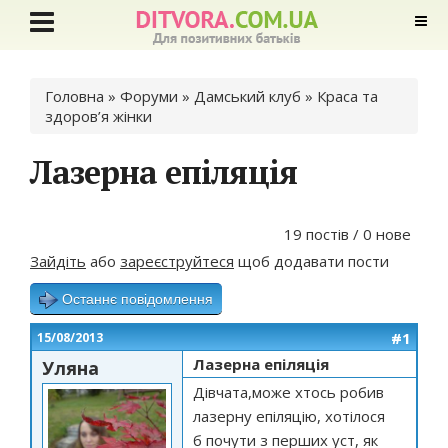
Ви є тут
Головна
»
Форуми
»
Дамський клуб
»
Краса та
здоров’я жінки
Лазерна епіляція
19 постів / 0 нове
Зайдіть
або
зареєструйтеся
щоб додавати пости
Останнє повідомлення
#1
15/08/2013
Лазерна епіляція
Уляна
Дівчата,може хтось робив
лазерну епіляцію, хотілося
б почути з перших уст, як