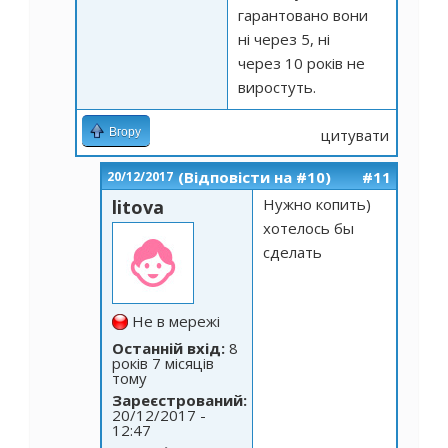
гарантовано вони
ні через 5, ні
через 10 років не
виростуть.
Вгору
цитувати
(Відповісти на #10)
#11
20/12/2017
Нужно копить)
litova
хотелось бы
сделать
Не в мережі
Останній вхід:
8
років 7 місяців
тому
Зареєстрований:
20/12/2017 -
12:47