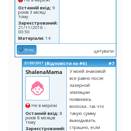
Останній вхід:
9
років 3 місяці
тому
Зареєстрований:
21/11/2016 -
00:50
Матеріали:
14
Вгору
цитувати
(Відповісти на #6)
#7
21/05/2017
У моей знакомой
ShalenaMama
все равно после
лазерной
эпиляции
появились
Не в мережі
волоски...так что
Останній вхід:
8
такую сумму
років 8 місяців
выкидывать
тому
страшно, если
Зареєстрований: