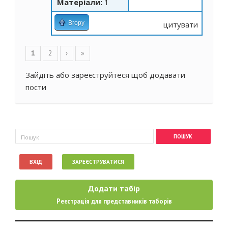
Матеріали:
1
Вгору
цитувати
Сторінки
1
2
›
»
Зайдіть
або
зареєструйтеся
щоб додавати
пости
Пошукова форма
Пошук
ВХІД
ЗАРЕЄСТРУВАТИСЯ
Додати табір
Реєстрація для представників таборів