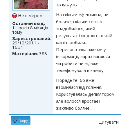
то кажуть.......
На скільки ефективна, чи
Не в мережі
боляче, скільки сеансів
Останній вхід:
11 років 8 місяців
знадобилося, який
тому
результат і як довго, в якій
Зареєстрований:
клініці робили......
29/12/2011 -
16:31
Перелопатила вже кучу
Матеріали:
388
інформації, зараз вагаюся
чи робити чи ні, вже
телефонувала в клініку.
Порадьте, бо вже
втомилася від гоління.
Користувалась депілятором
але волосся вростає і
жахливо боляче...
Вгору
Цитувати