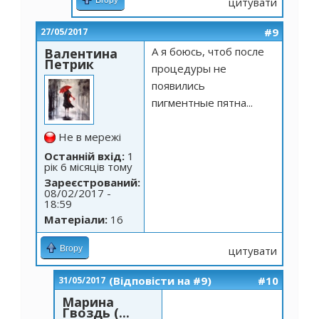
Вгору
цитувати
#9
27/05/2017
А я боюсь, чтоб после
Валентина
Петрик
процедуры не
появились
пигментные пятна...
Не в мережі
Останній вхід:
1
рік 6 місяців тому
Зареєстрований:
08/02/2017 -
18:59
Матеріали:
16
Вгору
цитувати
(Відповісти на #9)
#10
31/05/2017
Марина
Гвоздь (...