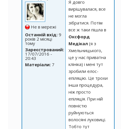
Я довго
вирішувалася, все
не могла
зібратися. Потім
Не в мережі
все ж таки пішла в
Останній вхід:
9
Оксфорд
років 2 місяці
тому
Медікал
(я з
Зареєстрований:
Хмельницького,
17/07/2016 -
це у нас приватна
20:43
клініка) і мені тут
Матеріали:
7
зробили елос-
епіляцію. Це трохи
інша процедура,
ніж просто
епіляція. При ній
повністю
руйнуються
волосяні луковиці.
Тобто тут