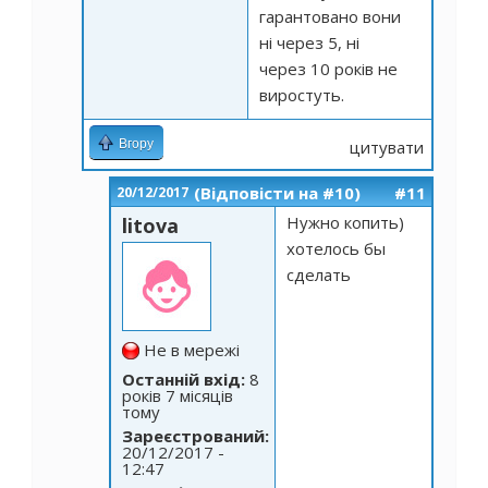
гарантовано вони
ні через 5, ні
через 10 років не
виростуть.
Вгору
цитувати
(Відповісти на #10)
#11
20/12/2017
Нужно копить)
litova
хотелось бы
сделать
Не в мережі
Останній вхід:
8
років 7 місяців
тому
Зареєстрований:
20/12/2017 -
12:47