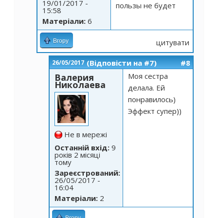
19/01/2017 -
пользы не будет
15:58
Матеріали:
6
Вгору
цитувати
(Відповісти на #7)
#8
26/05/2017
Моя сестра
Валерия
Николаева
делала. Ей
понравилось)
Эффект супер))
Не в мережі
Останній вхід:
9
років 2 місяці
тому
Зареєстрований:
26/05/2017 -
16:04
Матеріали:
2