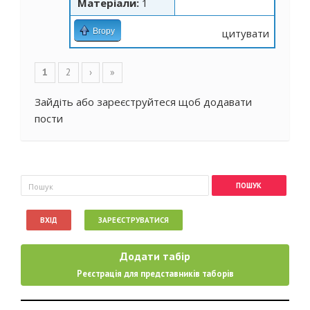
Матеріали:
1
Вгору
цитувати
Сторінки
1
2
›
»
Зайдіть
або
зареєструйтеся
щоб додавати
пости
Пошукова форма
Пошук
ВХІД
ЗАРЕЄСТРУВАТИСЯ
Додати табір
Реєстрація для представників таборів