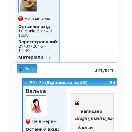
Не в мережі
Останній вхід:
10 років 2 тижні
тому
Зареєстрований:
21/01/2016 -
11:49
Матеріали:
17
Вгору
цитувати
(Відповісти на #3)
#4
23/02/2016
Валька
написано
ulogin_mailru_65293176
Не в мережі
А це не
Останній вхід: