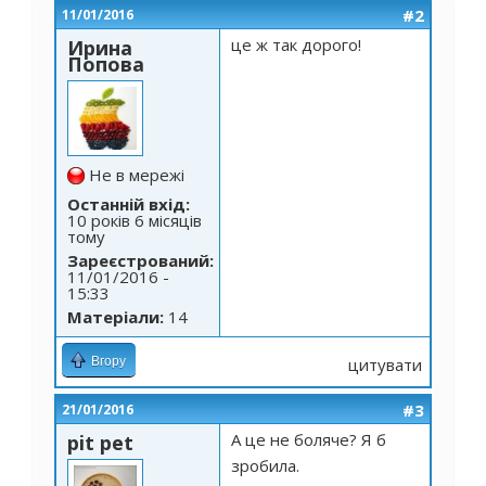
#2
11/01/2016
це ж так дорого!
Ирина
Попова
Не в мережі
Останній вхід:
10 років 6 місяців
тому
Зареєстрований:
11/01/2016 -
15:33
Матеріали:
14
Вгору
цитувати
#3
21/01/2016
А це не боляче? Я б
pit pet
зробила.