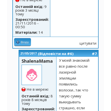
Останній вхід:
9
років 3 місяці
тому
Зареєстрований:
21/11/2016 -
00:50
Матеріали:
14
Вгору
цитувати
(Відповісти на #6)
#7
21/05/2017
У моей знакомой
ShalenaMama
все равно после
лазерной
эпиляции
появились
Не в мережі
волоски...так что
Останній вхід:
8
такую сумму
років 8 місяців
выкидывать
тому
страшно, если
Зареєстрований: