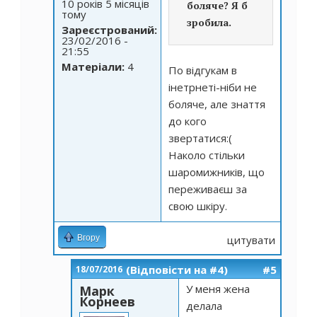
10 років 5 місяців
боляче? Я б
тому
зробила.
Зареєстрований:
23/02/2016 -
21:55
Матеріали:
4
По відгукам в
інетрнеті-ніби не
боляче, але знаття
до кого
звертатися:(
Наколо стільки
шаромижників, що
переживаєш за
свою шкіру.
Вгору
цитувати
(Відповісти на #4)
#5
18/07/2016
У меня жена
Марк
Корнеев
делала