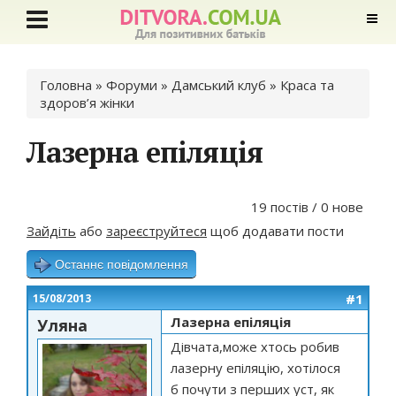
Ви є тут
Головна
»
Форуми
»
Дамський клуб
»
Краса та
здоров’я жінки
Лазерна епіляція
19 постів / 0 нове
Зайдіть
або
зареєструйтеся
щоб додавати пости
Останнє повідомлення
#1
15/08/2013
Лазерна епіляція
Уляна
Дівчата,може хтось робив
лазерну епіляцію, хотілося
б почути з перших уст, як