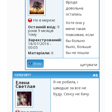
Вроде
довольна
осталась
Не в мережі
Хотя она у
Останній вхід:
9
меня такая
років 9 місяців
тому
плаксивая, если
Зареєстрований:
бы больно
18/07/2016 -
было, больше
00:05
бы не пошла
Матеріали:
6
Вгору
цитувати
#6
13/02/2017
Я не робила, і
Елена
Светлая
швидше за все не
буду. Сенсу не бачу.
Не в мережі