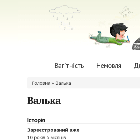
Вагітність
Немовля
Д
Ви є тут
Головна
» Валька
Валька
Історія
Зареєстрований вже
10 років 5 місяців