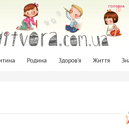
ГОЛОВНА
итина
Родина
Здоров'я
Життя
Зн