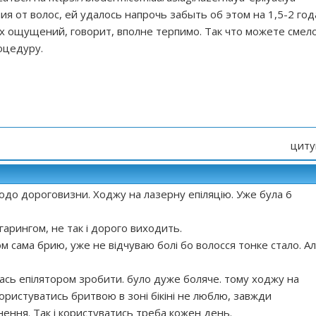
я от волос, ей удалось напрочь забыть об этом на 1,5-2 год
х ощущений, говорит, вполне терпимо. Так что можете смел
оцедуру.
циту
до дороговизни. Ходжу на лазерну епіляцію. Уже була 6
гарингом, не так і дорого виходить.
ом сама брию, уже не відчуваю болі бо волосся тонке стало. А
лась епілятором зробити. було дуже боляче. тому ходжу на
користуватись бритвою в зоні бікіні не люблю, завжди
ення. Так і користуватись треба кожен день.