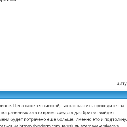
циту
изне. Цена кажется высокой, так как платить приходится за
ь потраченных за это время средств для бритья выйдет
емени будет потрачено еще больше. Именно это и подтолкну
саться на
https://bioderm.com.ua/uslugi/lazernaya-epilyaciya