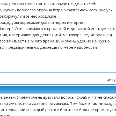
седка решила самостоятельно научится делать себе
, купить воскоплав Украина
https://master-new.com.ua/dlya-
voskoplavy/
и все необходимое
процедуры порекомендовали через интернет -
Мастер". Они занимаются продажей и доставкой инструменто
ния, материалов для депиляций, маникюра, педикюра и т.д.
есс занимает не много времени, и очень удобно не нужно
ься предварительно, делаешь по мере надобности.
циту
, знаем. У меня очень врастали волосы. Скраб и тп. не спасал
тало лучше, но о лазере подумываю. Тем более там не кажд
с интервалами и каждый раз все больше и больше промежуто
урами.