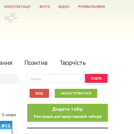
КОНСУЛЬТАЦІЇ
ФОТО
ВІДЕО
РОЗМАЛЬОВКИ
ання
Позитив
Творчість
Пошукова форма
Пошук
ВХІД
ЗАРЕЄСТРУВАТИСЯ
Додати табір
/ 0 нове
Реєстрація для представників таборів
#12