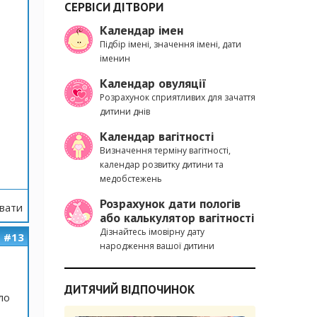
СЕРВІСИ ДІТВОРИ
Календар імен
Підбір імені, значення імені, дати
іменин
Календар овуляції
Розрахунок сприятливих для зачаття
дитини днів
Календар вагітності
Визначення терміну вагітності,
календар розвитку дитини та
медобстежень
Розрахунок дати пологів
вати
або калькулятор вагітності
Дізнайтесь імовірну дату
#13
народження вашої дитини
ДИТЯЧИЙ ВІДПОЧИНОК
ло