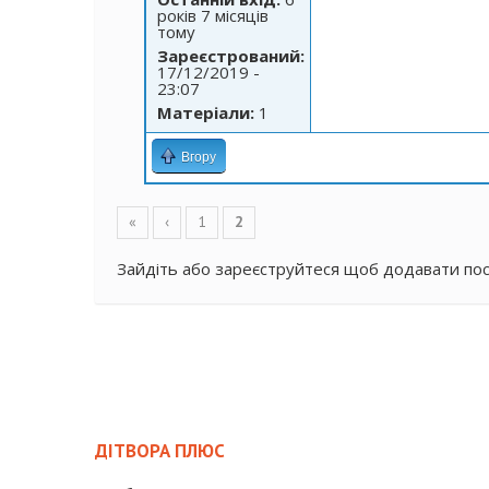
років 7 місяців
тому
Зареєстрований:
17/12/2019 -
23:07
Матеріали:
1
Вгору
Сторінки
«
‹
1
2
Зайдіть
або
зареєструйтеся
щоб додавати по
ДІТВОРА ПЛЮС