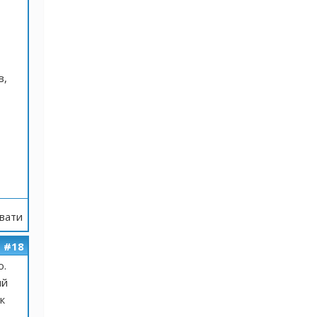
в,
вати
#18
о.
ый
к