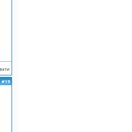
вати
#19