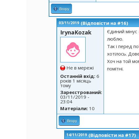
Вгору
(Відповісти на #16)
03/11/2019
Єдиний мінус 
IrynaKozak
люблю.
Так і перед п
хотілось. Дов
Хоч на той мо
Не в мережі
помітні.
Останній вхід:
6
років 1 місяць
тому
Зареєстрований:
03/11/2019 -
23:04
Матеріали:
10
Вгору
(Відповісти на #17)
14/11/2019