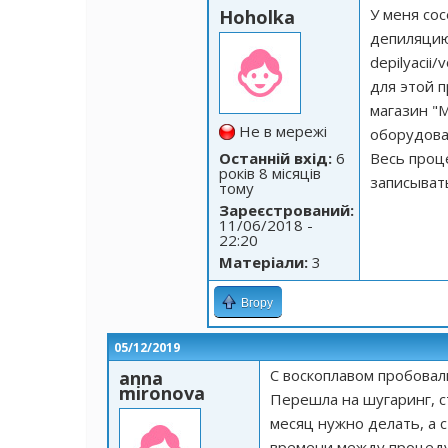
У меня со
Hoholka
депиляцию
depilyacii/
для этой 
магазин "
Не в мережі
оборудова
Останній вхід:
6
Весь проц
років 8 місяців
записыват
тому
Зареєстрований:
11/06/2018 -
22:20
Матеріали:
3
Вгору
05/12/2019
С воскоплавом пробовали
anna
mironova
Перешла на шугаринг, с
месяц нужно делать, а 
времени между процед