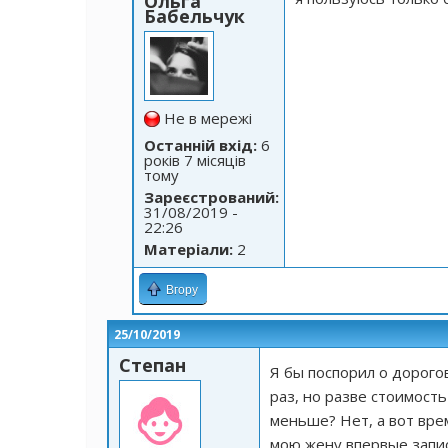
Ольга
Бабельчук
Не в мережі
Останній вхід:
6
років 7 місяців
тому
Зареєстрований:
31/08/2019 -
22:26
Матеріали:
2
Вгору
25/10/2019
Степан
Я бы поспорил о дорогов
раз, но разве стоимост
меньше? Нет, а вот вр
мою жену впервые запи