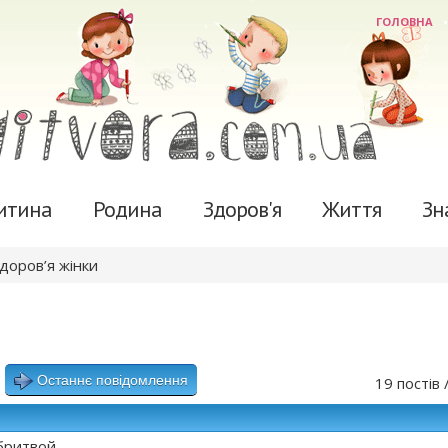
ГОЛОВНА
итина
Родина
Здоров'я
Життя
Зн
здоров’я жінки
Останнє повідомлення
19 постів 
бритвой