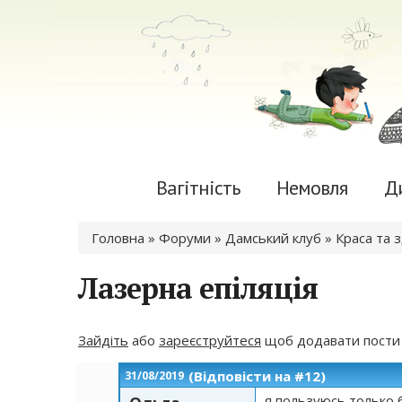
Вагітність
Немовля
Д
Ви є тут
Головна
»
Форуми
»
Дамський клуб
»
Краса та 
Лазерна епіляція
Зайдіть
або
зареєструйтеся
щоб додавати пости
(Відповісти на #12)
31/08/2019
я пользуюсь только 