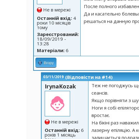
После полного избавлени
Не в мережі
Да и касательно болевы
Останній вхід:
4
решаться на данную пр
роки 10 місяців
тому
Зареєстрований:
18/09/2019 -
13:28
Матеріали:
6
Вгору
(Відповісти на #14)
03/11/2019
Теж не погоджусь що
IrynaKozak
сеансів.
Якщо порівняти з шу
Ноги я собі епілятор
вростає.
Не в мережі
На бікіні раз наважи
Останній вхід:
6
лазерну епіляцію. А 
років 1 місяць
залишається подразн