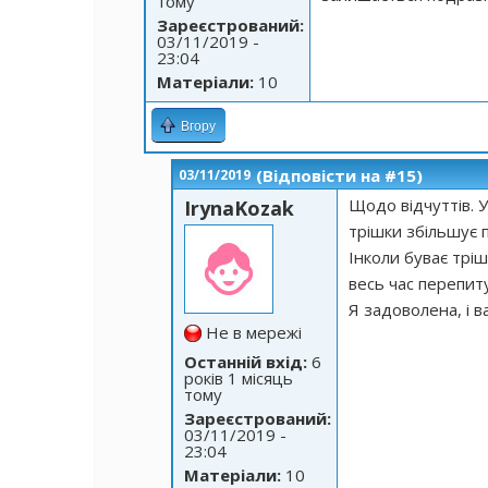
тому
Зареєстрований:
03/11/2019 -
23:04
Матеріали:
10
Вгору
(Відповісти на #15)
03/11/2019
Щодо відчуттів. У
IrynaKozak
трішки збільшує 
Інколи буває тріш
весь час перепит
Я задоволена, і 
Не в мережі
Останній вхід:
6
років 1 місяць
тому
Зареєстрований:
03/11/2019 -
23:04
Матеріали:
10