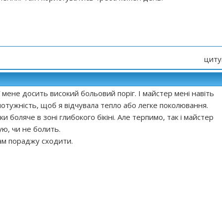
циту
 мене досить високий больовий поріг. І майстер мені навіть
потужність, щоб я відчувала тепло або легке поколювання.
ки боляче в зоні глибокого бікіні. Але терпимо, так і майстер
ую, чи не болить.
вам пораджу сходити.