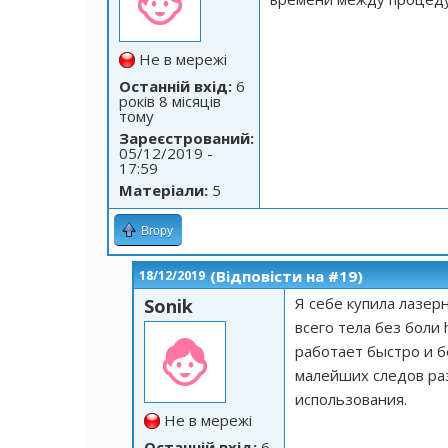
Не в мережі
Останній вхід:
6
років 8 місяців
тому
Зареєстрований:
05/12/2019 -
17:59
Матеріали:
5
Вгору
(Відповісти на #19)
18/12/2019
Я себе купила лазе
Sonik
всего тела без боли
работает быстро и б
малейших следов раз
использования.
Не в мережі
Останній вхід:
6