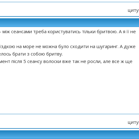
циту
- між сеансами треба користуватись тільки бритвою. А я її не
оїздкою на море не можна було сходити на шугаринг. А дуже
елось брати з собою бритву.
мент після 5 сеансу волоски вже так не росли, але все ж ще
циту