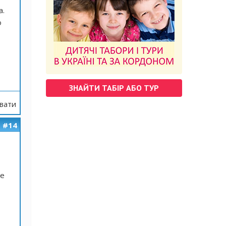
а.
о
ЗНАЙТИ ТАБІР АБО ТУР
вати
#14
ле