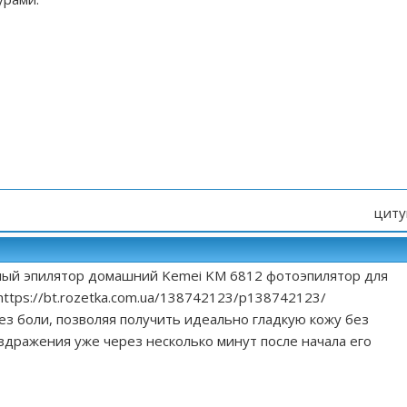
циту
рный эпилятор домашний Kemei KM 6812 фотоэпилятор для
https://bt.rozetka.com.ua/138742123/p138742123/
ез боли, позволяя получить идеально гладкую кожу без
дражения уже через несколько минут после начала его