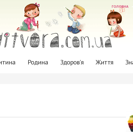
ГОЛОВНА
итина
Родина
Здоров'я
Життя
Зн