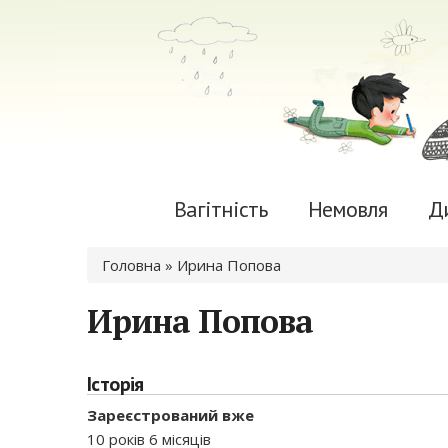
Вагітність
Немовля
Д
Ви є тут
Головна
» Ирина Попова
Ирина Попова
Історія
Зареєстрований вже
10 років 6 місяців