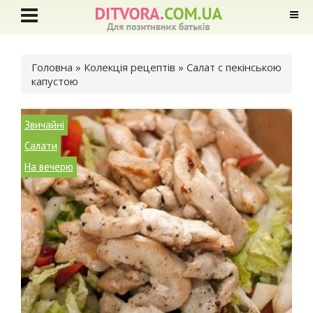
Ви є тут
Головна
»
Колекція рецептів
» Салат c пекінською
капустою
Звичайні
Салати
На вечерю