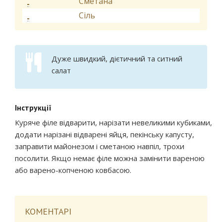
Сметана
Сіль
Дуже швидкий, дієтичний та ситний
салат
Інструкції
Куряче філе відварити, нарізати невеликими кубиками,
додати нарізані відварені яйця, пекінську капусту,
заправити майонезом і сметаною навпіл, трохи
посолити. Якщо немає філе можна замінити вареною
або варено-копченою ковбасою.
КОМЕНТАРІ