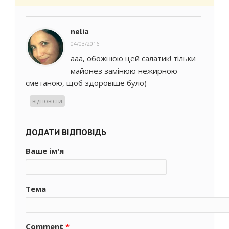
nelia
04/03/2016
ааа, обожнюю цей салатик! тільки
майонез замінюю нежирною
сметаною, щоб здоровіше було)
відповісти
ДОДАТИ ВІДПОВІДЬ
Ваше ім'я
Тема
Comment
*