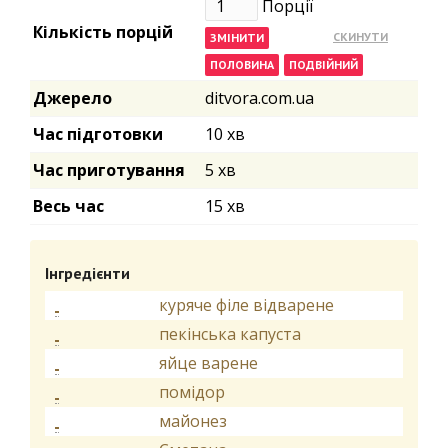
Порції
Кількість порцій
Джерело
ditvora.com.ua
Час підготовки
10 хв
Час приготування
5 хв
Весь час
15 хв
Інгредієнти
куряче філе відварене
пекінська капуста
яйце варене
помідор
майонез