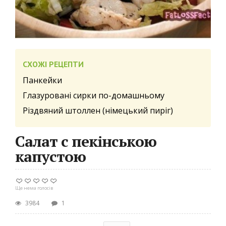
СХОЖІ РЕЦЕПТИ
Панкейки
Глазуровані сирки по-домашньому
Різдвяний штоллен (німецький пиріг)
Салат c пекінською
капустою
Ще нема голосів
3984
1