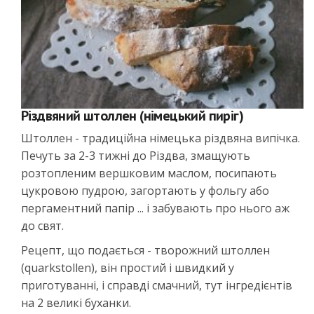
Різдвяний штоллен (німецький пиріг)
Штоллен - традиційна німецька різдвяна випічка.
Печуть за 2-3 тижні до Різдва, змащують
розтопленим вершковим маслом, посипають
цукровою пудрою, загортають у фольгу або
пергаментний папір ... і забувають про нього аж
до свят.
Рецепт, що подається - творожний штоллен
(quarkstollen), він простий і швидкий у
приготуванні, і справді смачний, тут інгредієнтів
на 2 великі буханки.