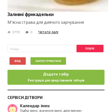
Заливні фрикадельки
М'ясна страва для диячого харчування
Читати далі
3770
0
Пошукова форма
Пошук
ВХІД
ЗАРЕЄСТРУВАТИСЯ
Додати табір
Реєстрація для представників таборів
СЕРВІСИ ДІТВОРИ
Календар імен
Підбір імені, значення імені, дати іменин