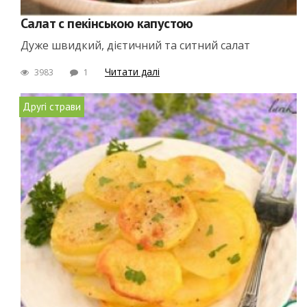
Салат c пекінською капустою
Дуже швидкий, дієтичний та ситний салат
Читати далі
3983
1
Другі страви