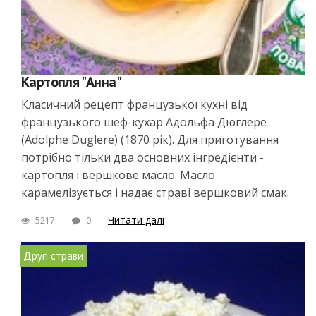
Картопля "Анна"
Класичний рецепт французької кухні від
французького шеф-кухар Адольфа Дюглере
(Adolphe Duglere) (1870 рік). Для приготування
потрібно тільки два основних інгредієнти -
картопля і вершкове масло. Масло
карамелізується і надає страві вершковий смак.
Читати далі
5217
0
Другі страви