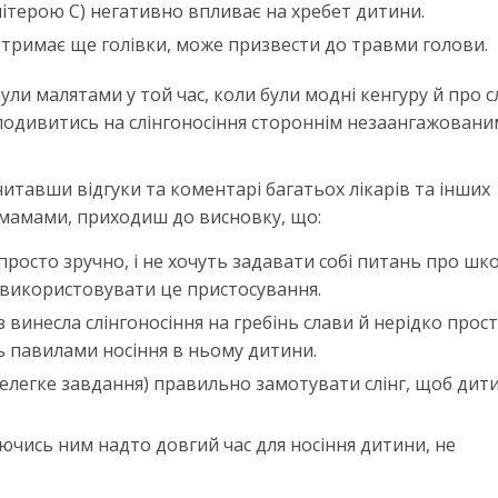
ітерою С) негативно впливає на хребет дитини.
е тримає ще голівки, може призвести до травми голови.
були малятами у той час, коли були модні кенгуру й про с
 подивитись на слінгоносіння стороннім незаангажовани
итавши відгуки та коментарі багатьох лікарів та інших
 мамами, приходиш до висновку, що:
просто зручно, і не хочуть задавати собі питань про шк
 використовувати це пристосування.
з винесла слінгоносіння на гребінь слави й нерідко прос
ь павилами носіння в ньому дитини.
нелегке завдання) правильно замотувати слінг, щоб дити
ючись ним надто довгий час для носіння дитини, не