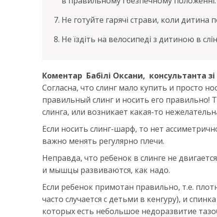
в правильному і безпечному положенні.
Не готуйте гарячі страви, коли дитина п
Не їздіть на велосипеді з дитиною в слін
Коментар
Бабілі Оксани,
консультанта зі 
Согласна, что слинг мало купить и просто н
правильный слинг и носить его правильно! Т
слинга, или возникает какая-то нежелательна
Если носить слинг-шарф, то нет ассиметрично
важно менять регулярно плечи.
Неправда, что ребенок в слинге не двигаетс
и мышцы развиваются, как надо.
Если ребенок примотан правильно, т.е. плот
часто случается с детьми в кенгуру), и спинк
которых есть небольшое недоразвитие тазоб