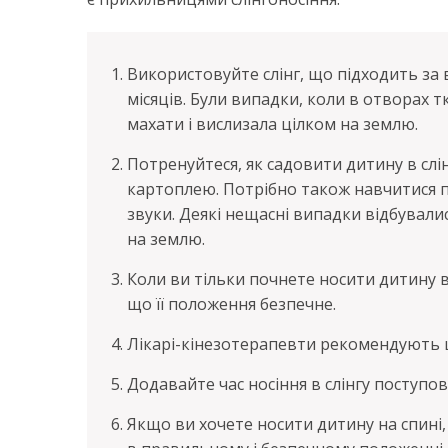
Використовуйте слінг, що підходить за 
місяців. Були випадки, коли в отворах 
махати і вислизала цілком на землю.
Потренуйтеся, як садовити дитину в слінг
картоплею. Потрібно також навчитися пе
звуки. Деякі нещасні випадки відбували
на землю.
Коли ви тільки почнете носити дитину в 
що її положення безпечне.
Лікарі-кінезотерапевти рекомендують щ
Додавайте час носіння в слінгу поступо
Якщо ви хочете носити дитину на спині,