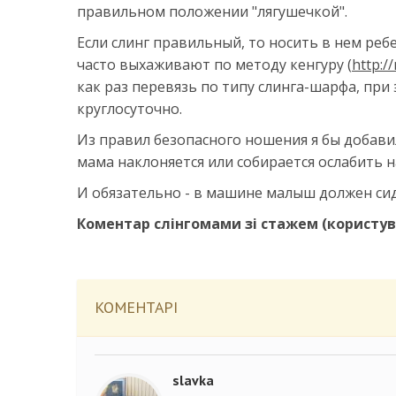
правильном положении "лягушечкой".
Если слинг правильный, то носить в нем ре
часто выхаживают по методу кенгуру (
http:/
как раз перевязь по типу слинга-шарфа, пр
круглосуточно.
Из правил безопасного ношения я бы добав
мама наклоняется или собирается ослабить н
И обязательно - в машине малыш должен сиде
Коментар слінгомами зі стажем (користу
КОМЕНТАРІ
slavka