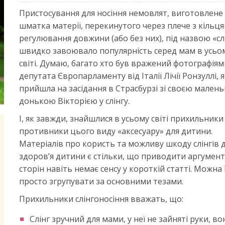
Пристосування для носіння немовлят, виготовлене 
шматка матерії, перекинутого через плече з кільц
регулювання довжини (або без них), під назвою «сл
швидко завоювало популярність серед мам в усьо
світі. Думаю, багато хто був вражений фотографіям
депутата Європарламенту від Італії Лічії Ронзуллі, 
прийшла на засідання в Страсбурзі зі своєю мален
донькою Вікторією у слінгу.
І, як завжди, знайшлися в усьому світі прихильники
противники цього виду «аксесуару» для дитини.
Матеріалів про користь та можливу шкоду слінгів 
здоров’я дитини є стільки, що приводити аргумен
сторін навіть немає сенсу у короткій статті. Можна 
просто згрупувати за основними тезами.
Прихильники слінгоносіння вважать, що:
Слінг зручний для мами, у неї не зайняті руки, в