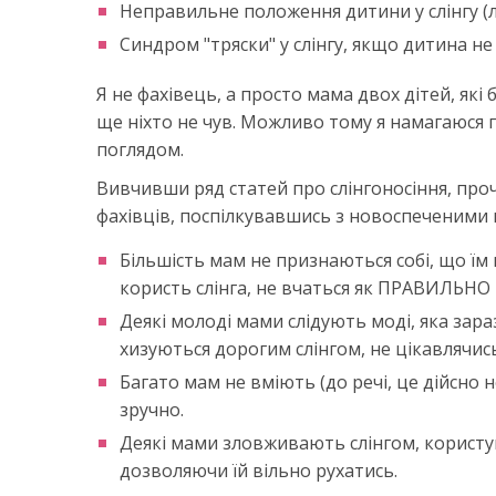
Неправильне положення дитини у слінгу (л
Синдром "тряски" у слінгу, якщо дитина н
Я не фахівець, а просто мама двох дітей, які 
ще ніхто не чув. Можливо тому я намагаюся
поглядом.
Вивчивши ряд статей про слінгоносіння, проч
фахівців, поспілкувавшись з новоспеченими
Більшість мам не признаються собі, що їм 
користь слінга, не вчаться як ПРАВИЛЬНО
Деякі молоді мами слідують моді, яка зара
хизуються дорогим слінгом, не цікавлячис
Багато мам не вміють (до речі, це дійсно 
зручно.
Деякі мами зловживають слінгом, користу
дозволяючи їй вільно рухатись.