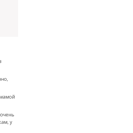
з
чно,
 мамой
 очень
кам, у