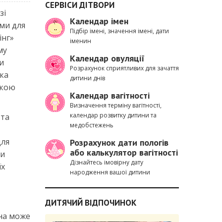
СЕРВІСИ ДІТВОРИ
зі
Календар імен
ями для
Підбір імені, значення імені, дати
інг»
іменин
му
Календар овуляції
и
Розрахунок сприятливих для зачаття
яка
дитини днів
ькою
Календар вагітності
Визначення терміну вагітності,
календар розвитку дитини та
 та
медобстежень
для
Розрахунок дати пологів
або калькулятор вагітності
ти
Дізнайтесь імовірну дату
їх
народження вашої дитини
ДИТЯЧИЙ ВІДПОЧИНОК
она може