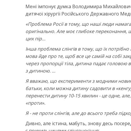
Мені імпонує думка Володимира Михайлович
дитячої хірургії Російського Державного Меди
«Проблема Росії в тому, що наші люди намагаю
оригінально. Але моє глибоке переконання, що
цих пір…
Інша проблема слінгів в тому, що їх потрібно 
мова йде про те, щоб все це самій на собі за
через пропорції тіла, дитина падає головою в
з дитиною. …
Я вважаю, що експерименти з модними новинк
батьки, коли можна дитину садовити в «кенгу
перенести дитину 10-15 хвилин - це одне, але, я
«проти».
Я - не проти слінгів, але до всього треба під
Дивно, але істина, мабуть, знову десь посер
є прихильницями слінгоносіння: