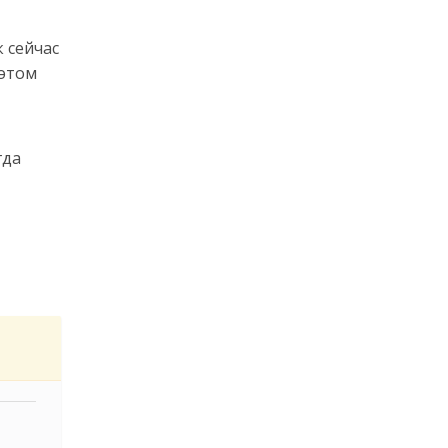
 сейчас
 этом
гда