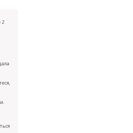
 2
дала
теся,
и.
ться