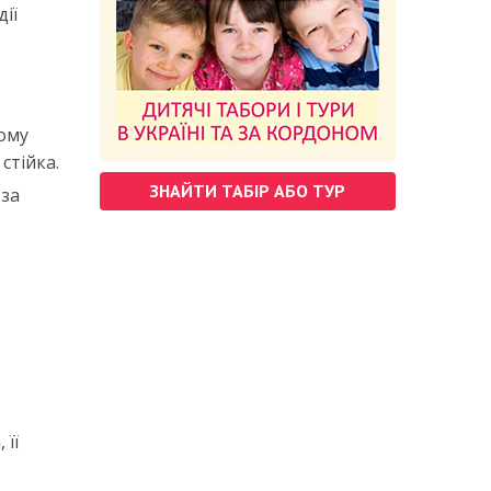
ії
тому
стійка.
ЗНАЙТИ ТАБІР АБО ТУР
 за
 її