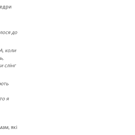
федри
лося до
А, коли
ь,
и слінг
ують
то я
ам, які