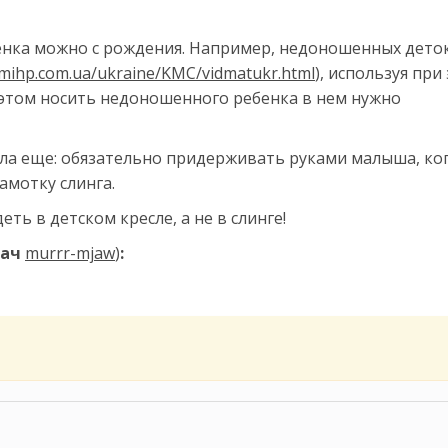
бенка можно с рождения. Например, недоношенных деток
/mihp.com.ua/ukraine/KMC/vidmatukr.html
), используя при
и этом носить недоношенного ребенка в нем нужно
ила еще: обязательно придерживать руками малыша, ко
амотку слинга.
ть в детском кресле, а не в слинге!
вач
murrr-mjaw
)
: