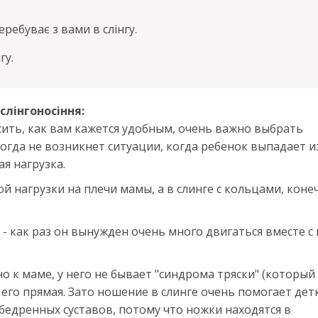
еребуває з вами в слінгу.
гу.
слінгоносіння:
осить, как вам кажется удобным, очень важно выбрать
огда не возникнет ситуации, когда ребенок выпадает и
я нагрузка.
й нагрузки на плечи мамы, а в слинге с кольцами, коне
я - как раз он вынужден очень много двигаться вместе с
но к маме, у него не бывает "синдрома тряски" (который
а его прямая. Зато ношение в слинге очень помогает дет
едренных суставов, потому что ножки находятся в