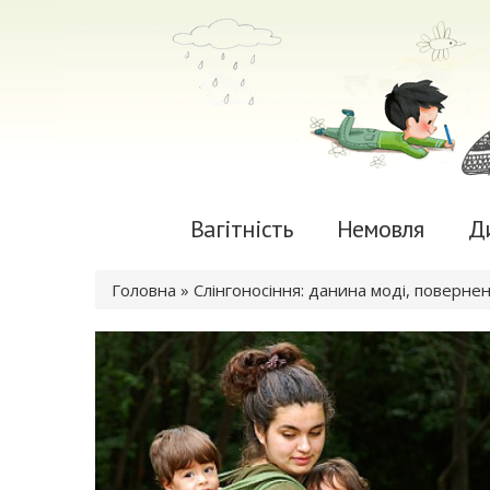
Вагітність
Немовля
Д
Ви є тут
Головна
» Слінгоносіння: данина моді, поверне