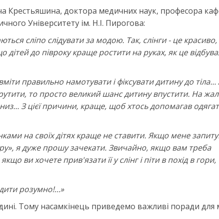
а Крестьяшина, доктора медичних наук, професора ка
чного Університету ім. Н.І. Пирогова:
ться сліпо слідувати за модою. Так, слінги - це красиво,
 дітей до півроку краще ростити на руках, як це відбува
вміти правильно намотувати і фіксувати дитину до тіла... 
крутити, то просто великий шанс дитину впустити. На жал
низ... З цієї причини, краще, щоб хтось допомагав одягат
ами на своїх дітях краще не ставити. Якщо мене запит
ру», я дуже прошу зачекати. Звичайно, якщо вам треба
кщо ви хочете прив'язати її у слінг і піти в похід в гори, 
ходити розумно!…»
едині. Тому насамкінець приведемо важливі поради для м