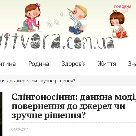
ГОЛОВНА
итина
Родина
Здоров'я
Життя
Зн
ння до джерел чи зручне рішення?
Слінгоносіння: данина моді
повернення до джерел чи
зручне рішення?
04/09/2011