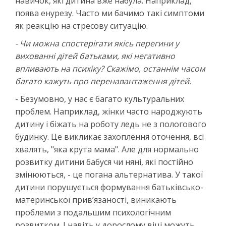
навичок, які дитина вже набула. Наприклад,
поява енурезу. Часто ми бачимо такі симптоми
як реакцію на стресову ситуацію.
- Чи можна спостерігати якісь перегини у
вихованні дітей батьками, які негативно
впливають на психіку? Скажімо, останнім часом
багато кажуть про перенавантаження дітей.
- Безумовно, у нас є багато культуральних
проблем. Наприклад, жінки часто народжують
дитину і біжать на роботу ледь не з пологового
будинку. Це викликає захоплення оточення, всі
хвалять, "яка крута мама". Але для нормально
розвитку дитини бабуся чи няні, які постійно
змінюються, - це погана альтернатива. У такої
дитини порушується формування батьківсько-
материнської прив’язаності, виникають
проблеми з подальшим психологічним
розвитком. І навіть у дорослому віці можуть