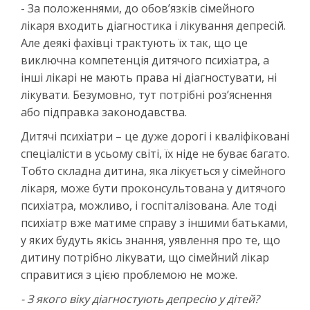
- За положеннями, до обов’язків сімейного
лікаря входить діагностика і лікування депресій.
Але деякі фахівці трактують їх так, що це
виключна компетенція дитячого психіатра, а
інші лікарі не мають права ні діагностувати, ні
лікувати. Безумовно, тут потрібні роз’яснення
або підправка законодавства.
Дитячі психіатри – це дуже дорогі і кваліфіковані
спеціалісти в усьому світі, їх ніде не буває багато.
Тобто складна дитина, яка лікується у сімейного
лікаря, може бути проконсультована у дитячого
психіатра, можливо, і госпіталізована. Але тоді
психіатр вже матиме справу з іншими батьками,
у яких будуть якісь знання, уявлення про те, що
дитину потрібно лікувати, що сімейний лікар
справитися з цією проблемою не може.
- З якого віку діагностують депресію у дітей?