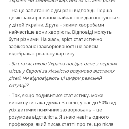
Україні? Чи змінилася картина за останні роки?
- На це запитання є дві різні відповіді. Перша –
це які захворювання найчастіше діагностуються
у дітей України. Друга – якими хворобами
найчастіше вони хворіють. Відповіді можуть
бути різними. На жаль, зріст статистично
зафіксованої захворюваності не зовсім
відображає реальну картину.
- За статистикою Україна посідає одне з перших
місць у Європі за кількістю розумово відсталих
дітей. Чи відповідають ці цифри реальній
ситуації?
- Так, якщо подивитися статистику, може
виникнути така думка. За нею, у нас до 50% від
усіх дитячих психічних захворювань – це
розумова відсталість. Я знаю навіть одного
професора, який писав статті про те, що після