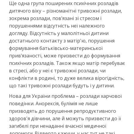
Ще одна група поширених психічних розладів
дитячого віку – різноманітні тривожні розлади,
зокрема розлади, пов’язані зі стресом і
порушеннями відсутність неї належного
догляду. Відсутність у малолітньої дитини
достатнього контакту з матір'ю, порушення
формування батьківсько-материнської
прив’язаності, може призвести до формування
психічних розладів. Також якщо матір перебуває
в стресі, або у неї є тривожні розлади, чи
конфлікти в родині, то дуже велика вірогідність,
що такі тривожні розлади будуть і у дитини.
Нова для України проблема – розлади харчової
поведінки. Анорексія, булімія не лише
призводять до порушення репродуктивного
здоров'я дівчини, але й можуть призвести до її
загибелі при ненаданні вчасної медичної
допомоги. Відверто кажучи, у нас тут не такі