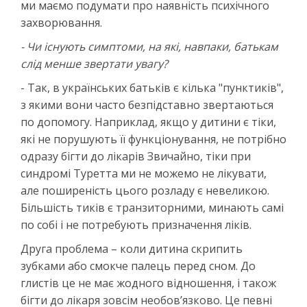
ми маємо подумати про наявність психічного
захворювання.
- Чи існують симптоми, на які, навпаки, батькам
слід менше звертати увагу?
- Так, в українських батьків є кілька "пунктиків",
з якими вони часто безпідставно звертаються
по допомогу. Наприклад, якщо у дитини є тіки,
які не порушують її функціонування, не потрібно
одразу бігти до лікарів Звичайно, тіки при
синдромі Туретта ми не можемо не лікувати,
але поширеність цього розладу є невеликою.
Більшість тиків є транзиторними, минають самі
по собі і не потребують призначення ліків.
Друга проблема – коли дитина скрипить
зубками або смокче палець перед сном. До
глистів це не має жодного відношення, і також
бігти до лікаря зовсім необов’язково. Це певні