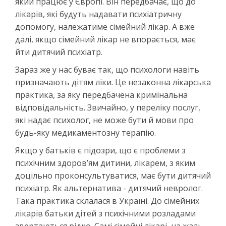
який працює у Європі. Він передбачає, що до
лікарів, які будуть надавати психіатричну
допомогу, належатиме сімейний лікар. А вже
далі, якщо сімейний лікар не впорається, має
йти дитячий психіатр.
Зараз же у нас буває так, що психологи навіть
призначають дітям ліки. Це незаконна лікарська
практика, за яку передбачена кримінальна
відповідальність. Звичайно, у переліку послуг,
які надає психолог, не може бути й мови про
будь-яку медикаментозну терапію.
Якщо у батьків є підозри, що є проблеми з
психічним здоров’ям дитини, лікарем, з яким
доцільно проконсультуватися, має бути дитячий
психіатр. Як альтернатива - дитячий невролог.
Така практика склалася в Україні. До сімейних
лікарів батьки дітей з психічними розладами
звертаються рідко. Самі сімейні лікарі, на жаль,