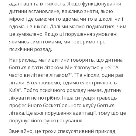
адаптації та їх тяжкість. Якщо функціонування
дитини встановлене, важливо знати, якою
мірою і де саме: чи то вдома, чи то в школі, чи і
вдома, і в школі. Далі ми маємо подивитися, чим
це зумовлено. Якщо ці порушення зумовлені
якимись симптомами, ми говоримо про
психічний розлад.
Наприклад, мати дитини говорить, що дитина
боїться літати літаком. Ми з'ясовуємо у неї: "А
часто ви літаєте літаком?". "Та ніколи, один раз
літали. В селі живемо, їздимо електричкою в
Київ". Тобто психічного розладу немає, дитину
лікувати не потрібно. Інша ситуація: гравець
професійного баскетбольного клубу боїться
літака. Це вже порушення адаптації, тому що це
порушує його функціонування.
Звичайно, це трохи спекулятивний приклад,