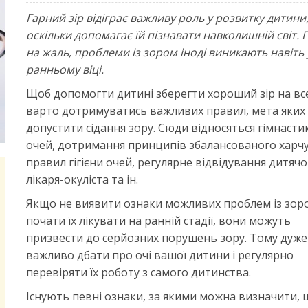
Гарний зір відіграє важливу роль у розвитку дитини
оскільки допомагає їй пізнавати навколишній світ. 
на жаль, проблеми із зором іноді виникають навіть 
ранньому віці.
Щоб допомогти дитині зберегти хороший зір на вс
варто дотримуватись важливих правил, мета яких 
допустити сідання зору. Сюди відносяться гімнасти
очей, дотримання принципів збалансованого харч
правил гігієни очей, регулярне відвідування дитячо
лікаря-окуліста та ін.
Якщо не виявити ознаки можливих проблем із зоро
почати їх лікувати на ранній стадії, вони можуть
призвести до серйозних порушень зору. Тому дуже
важливо дбати про очі вашої дитини і регулярно
перевіряти їх роботу з самого дитинства.
Існують певні ознаки, за якими можна визначити, 