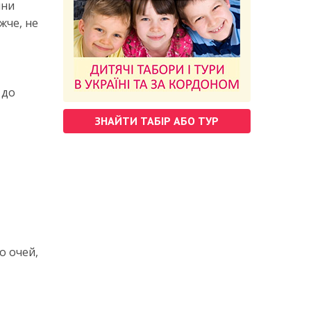
ини
жче, не
 до
ЗНАЙТИ ТАБІР АБО ТУР
о очей,