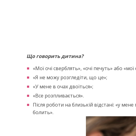
Що говорить дитина?
«Мої очі сверблять», «очі печуть» або «мої 
«Я не можу розгледіти, що це»;
«У мене в очах двоїться»;
«Все розпливається».
Після роботи на близькій відстані: «у мен
болить».