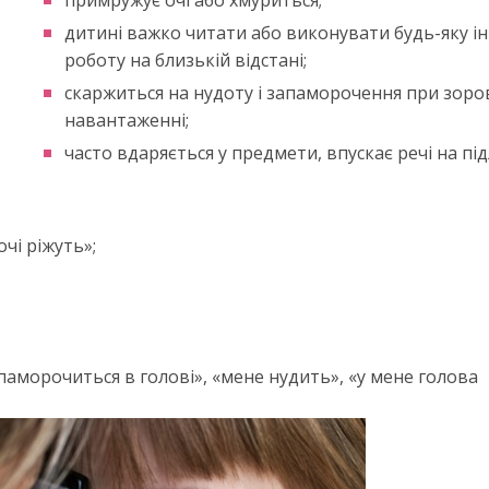
примружує очі або хмуриться;
дитині важко читати або виконувати будь-яку і
роботу на близькій відстані;
скаржиться на нудоту і запаморочення при зор
навантаженні;
часто вдаряється у предмети, впускає речі на під
очі ріжуть»;
е паморочиться в голові», «мене нудить», «у мене голова