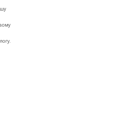
ншу
овому
логу.