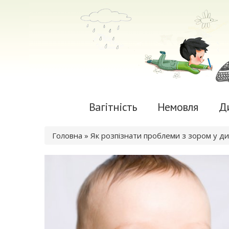
Вагітність
Немовля
Д
Ви є тут
Головна
» Як розпізнати проблеми з зором у ди