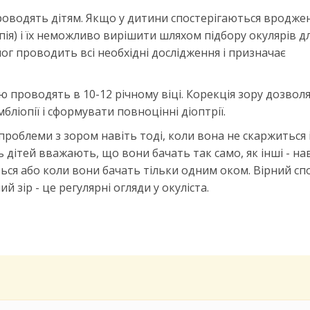
проводять дітям. Якщо у дитини спостерігаються вроджен
ія) і їх неможливо вирішити шляхом підбору окулярів д
ог проводить всі необхідні дослідження і призначає
ю проводять в 10-12 річному віці. Корекція зору дозвол
бліопії і сформувати повноцінні діоптрії.
роблеми з зором навіть тоді, коли вона не скаржиться і
 дітей вважають, що вони бачать так само, як інші - на
ться або коли вони бачать тільки одним оком. Вірний спо
зір - це регулярні огляди у окуліста.