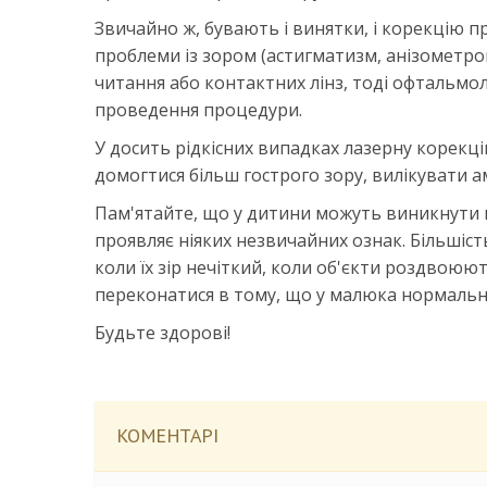
Звичайно ж, бувають і винятки, і корекцію 
проблеми із зором (астигматизм, анізометроп
читання або контактних лінз, тоді офтальмол
проведення процедури.
У досить рідкісних випадках лазерну корекці
домогтися більш гострого зору, вилікувати ам
Пам'ятайте, що у дитини можуть виникнути п
проявляє ніяких незвичайних ознак. Більшість
коли їх зір нечіткий, коли об'єкти роздвоюю
переконатися в тому, що у малюка нормальний 
Будьте здорові!
КОМЕНТАРІ