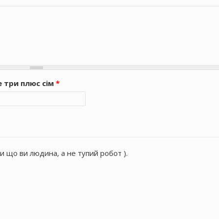
е три плюс сім
*
и що ви людина, а не тупий робот ).