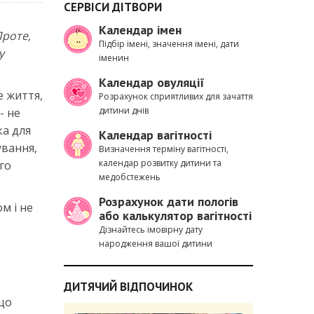
СЕРВІСИ ДІТВОРИ
,
Календар імен
Проте,
Підбір імені, значення імені, дати
у
іменин
Календар овуляції
е життя,
Розрахунок сприятливих для зачаття
дитини днів
- не
ка для
Календар вагітності
ування,
Визначення терміну вагітності,
календар розвитку дитини та
го
медобстежень
Розрахунок дати пологів
м і не
або калькулятор вагітності
Дізнайтесь імовірну дату
народження вашої дитини
ДИТЯЧИЙ ВІДПОЧИНОК
що