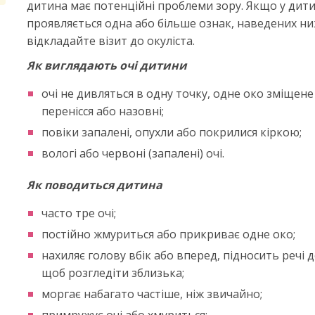
дитина має потенційні проблеми зору. Якщо у дит
проявляється одна або більше ознак, наведених ни
відкладайте візит до окуліста.
Як виглядають очі дитини
очі не дивляться в одну точку, одне око зміщене
перенісся або назовні;
повіки запалені, опухли або покрилися кіркою;
вологі або червоні (запалені) очі.
Як поводиться дитина
часто тре очі;
постійно жмуриться або прикриває одне око;
нахиляє голову вбік або вперед, підносить речі д
щоб розгледіти зблизька;
моргає набагато частіше, ніж звичайно;