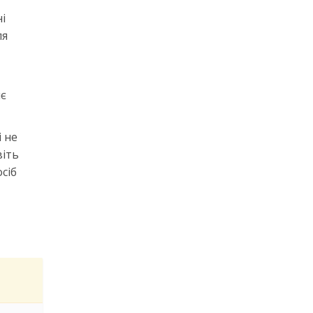
і
ля
яє
 не
віть
сіб