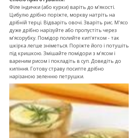
Філе індички (або курки) варіть до м'якості.
Цибулю дрібно поріжте, моркву натріть на
дрібній терці. Відваріть овочі. Зваріть рис. М'ясо
дуже дрібно нарізуйте або пропустіть через
м'ясорубку. Помідор полийте кип'ятком - так
шкірка легше зніметься. Поріжте його і потушіть
під кришкою. Змішайте помідори з м'ясом і
вареним рисом і покладіть в суп. Доведіть до
кипіння. Готову страву посипте дрібно
нарізаною зеленню петрушки.