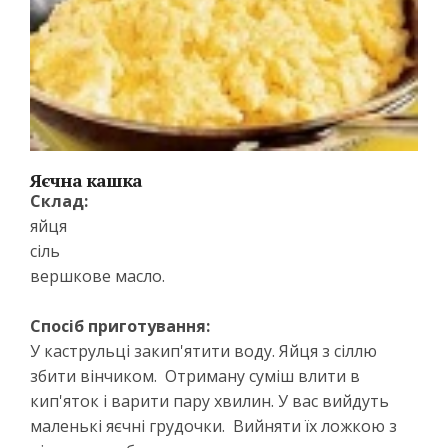
Яєчна кашка
Склад:
яйця
сіль
вершкове масло.
Спосіб приготування:
У каструльці закип'ятити воду. Яйця з сіллю
збити вінчиком. Отриману суміш влити в
кип'яток і варити пару хвилин. У вас вийдуть
маленькі яєчні грудочки. Вийняти їх ложкою з