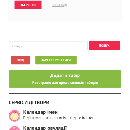
Пошукова форма
Пошук
ВХІД
ЗАРЕЄСТРУВАТИСЯ
Додати табір
Реєстрація для представників таборів
СЕРВІСИ ДІТВОРИ
Календар імен
Підбір імені, значення імені, дати іменин
Календар овуляції