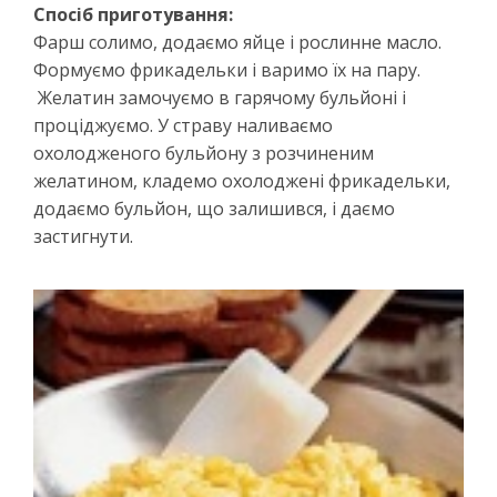
Спосіб приготування:
Фарш солимо, додаємо яйце і рослинне масло.
Формуємо фрикадельки і варимо їх на пару.
Желатин замочуємо в гарячому бульйоні і
проціджуємо. У страву наливаємо
охолодженого бульйону з розчиненим
желатином, кладемо охолоджені фрикадельки,
додаємо бульйон, що залишився, і даємо
застигнути.