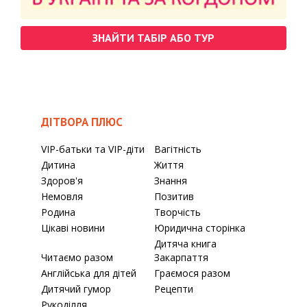
ЗНАЙТИ ТАБІР АБО ТУР
ДІТВОРА ПЛЮС
VIP-батьки та VIP-діти
Вагітність
Дитина
Життя
Здоров'я
Знання
Немовля
Позитив
Родина
Творчість
Цікаві новини
Юридична сторінка
Дитяча книга
Читаємо разом
Закарпаття
Англійська для дітей
Граємося разом
Дитячий гумор
Рецепти
Рукоділля