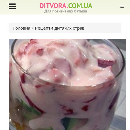
Ви є тут
Головна
» Рецепти дитячих страв