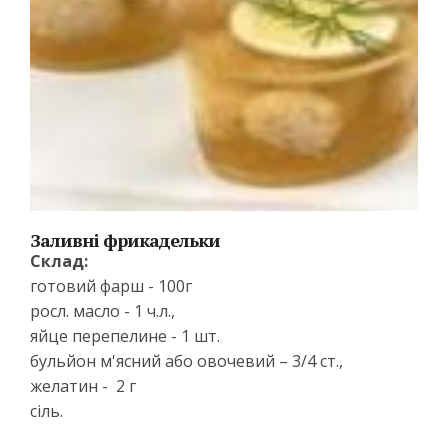
Заливні фрикадельки
Склад:
готовий фарш - 100г
росл. масло - 1 ч.л.,
яйце перепелине - 1 шт.
бульйон м'ясний або овочевий – 3/4 ст.,
желатин - 2 г
сіль.