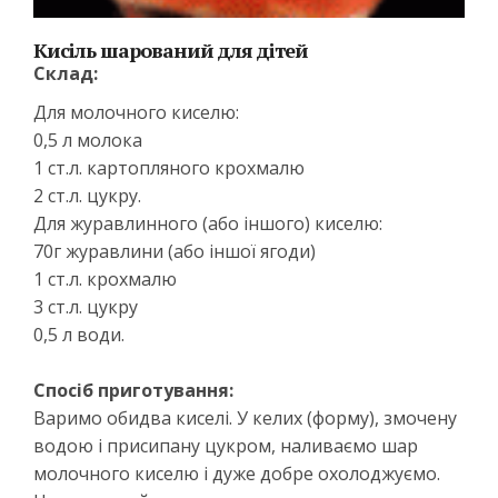
Кисіль шарований для дітей
Склад:
Для молочного киселю:
0,5 л молока
1 ст.л. картопляного крохмалю
2 ст.л. цукру.
Для журавлинного (або іншого) киселю:
70г журавлини (або іншої ягоди)
1 ст.л. крохмалю
3 ст.л. цукру
0,5 л води.
Спосіб приготування:
Варимо обидва киселі. У келих (форму), змочену
водою і присипану цукром, наливаємо шар
молочного киселю і дуже добре охолоджуємо.