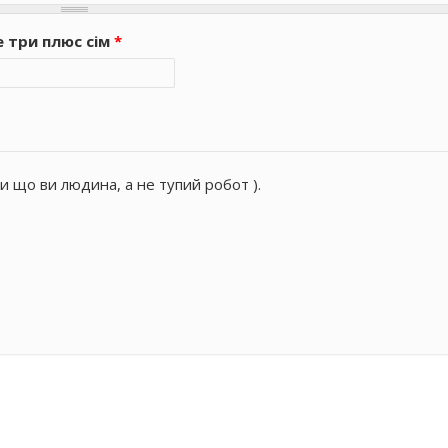
е три плюс сім
*
и що ви людина, а не тупий робот ).