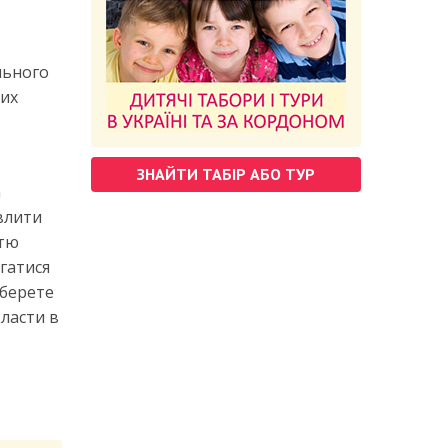
льного
хих
ЗНАЙТИ ТАБІР АБО ТУР
а
влити
стю
ігатися
 берете
класти в