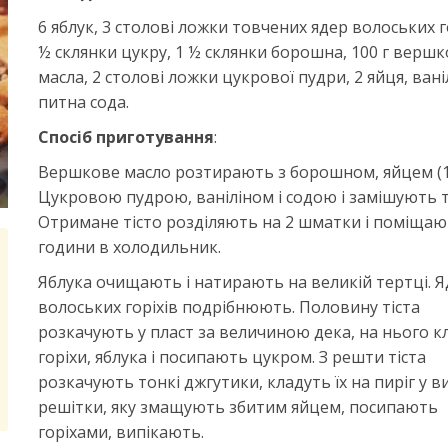
6 яблук, 3 столові ложки товчених ядер волоських го
½ склянки цукру, 1 ½ склянки борошна, 100 г верш
масла, 2 столові ложки цукрової пудри, 2 яйця, вані
питна сода.
Спосіб приготування
:
Вершкове масло розтирають з борошном, яйцем (1 
Цукровою пудрою, ваніліном і содою і замішують т
Отримане тісто розділяють на 2 шматки і поміщаю
години в холодильник.
Яблука очищають і натирають на великій тертці. 
волоських горіхів подрібнюють. Половину тіста
розкачують у пласт за величиною дека, на нього к
горіхи, яблука і посипають цукром. З решти тіста
розкачують тонкі джгутики, кладуть їх на пиріг у в
решітки, яку змащують збитим яйцем, посипають
горіхами, випікають.