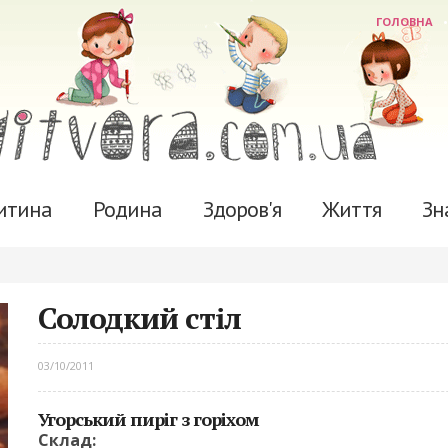
ГОЛОВНА
итина
Родина
Здоров'я
Життя
Зн
Солодкий стіл
03/10/2011
Угорський пиріг з горіхом
Склад: