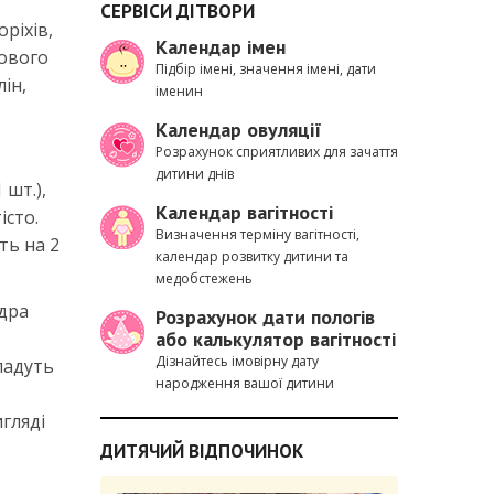
СЕРВІСИ ДІТВОРИ
ріхів,
Календар імен
кового
Підбір імені, значення імені, дати
лін,
іменин
Календар овуляції
Розрахунок сприятливих для зачаття
дитини днів
шт.),
Календар вагітності
істо.
Визначення терміну вагітності,
ть на 2
календар розвитку дитини та
медобстежень
Ядра
Розрахунок дати пологів
або калькулятор вагітності
Дізнайтесь імовірну дату
ладуть
народження вашої дитини
игляді
ДИТЯЧИЙ ВІДПОЧИНОК