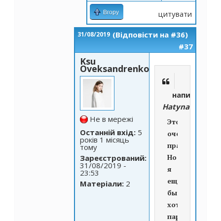
Вгору
цитувати
(Відповісти на #36)
31/08/2019
#37
Ksu
Oveksandrenko
написано
Hatyna
Не в мережі
Это
Останній вхід:
5
очень
років 1 місяць
правильно!
тому
Но
Зареєстрований:
31/08/2019 -
я
23:53
ещё
Матеріали:
2
бы
хотела
паралельно