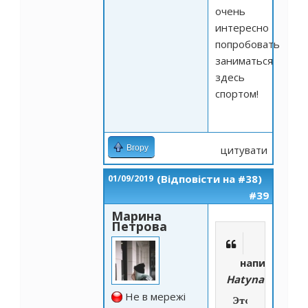
очень
интересно
попробовать
заниматься
здесь
спортом!
Вгору
цитувати
(Відповісти на #38)
01/09/2019
#39
Марина
Петрова
написано
Hatyna
Не в мережі
Это