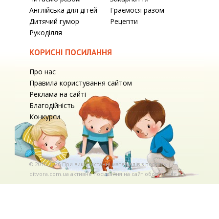
Англійська для дітей
Граємося разом
Дитячий гумор
Рецепти
Рукоділля
КОРИСНІ ПОСИЛАННЯ
Про нас
Правила користування сайтом
Реклама на сайті
Благодійність
Конкурси
© 2010-2026 При використаннi матерiалiв з порталу
ditvora.com.ua активне посилання на сайт обов'язкове. .