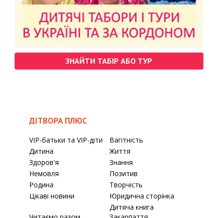
ЗНАЙТИ ТАБІР АБО ТУР
ДІТВОРА ПЛЮС
VIP-батьки та VIP-діти
Вагітність
Дитина
Життя
Здоров'я
Знання
Немовля
Позитив
Родина
Творчість
Цікаві новини
Юридична сторінка
Дитяча книга
Читаємо разом
Закарпаття