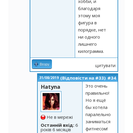
хобби, и
благодаря
этому моя
фигура в
порядке, нет
ни одного
лишнего
килограмма.
Вгору
цитувати
(Відповісти на #33)
#34
31/08/2019
Это очень
Hatyna
правильно!
Но я ещё
бы хотела
паралельно
Не в мережі
заниматься
Останній вхід:
6
фитнесом!
років 6 місяців