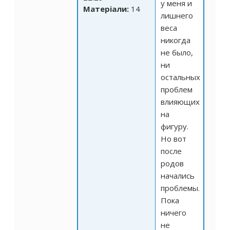
у меня и
Матеріали:
14
лишнего
веса
никогда
не было,
ни
остальных
проблем
влияющих
на
фигуру.
Но вот
после
родов
начались
проблемы.
Пока
ничего
не