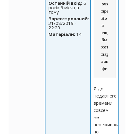
Останній вхід:
6
очень
років 6 місяців
правильно!
тому
Но
Зареєстрований:
31/08/2019 -
я
22:29
ещё
Матеріали:
14
бы
хотела
паралельно
заниматься
фитнесом!
Я до
недавнего
времени
совсем
не
переживала
по