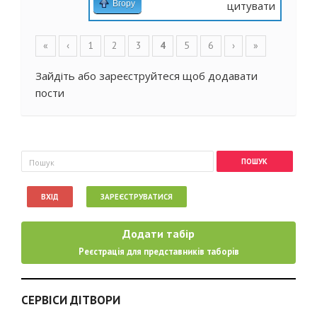
Вгору
цитувати
Сторінки
«
‹
1
2
3
4
5
6
›
»
Зайдіть
або
зареєструйтеся
щоб додавати
пости
Пошукова форма
Пошук
ВХІД
ЗАРЕЄСТРУВАТИСЯ
Додати табір
Реєстрація для представників таборів
СЕРВІСИ ДІТВОРИ