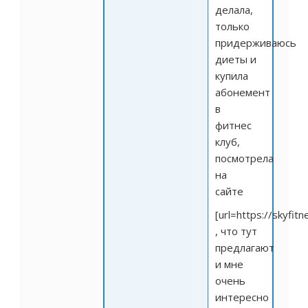
делала,
только
придерживаюсь
диеты и
купила
абонемент
в
фитнес
клуб,
посмотрела
на
сайте
[url=
https://skyfitn
, что тут
предлагают
и мне
очень
интересно