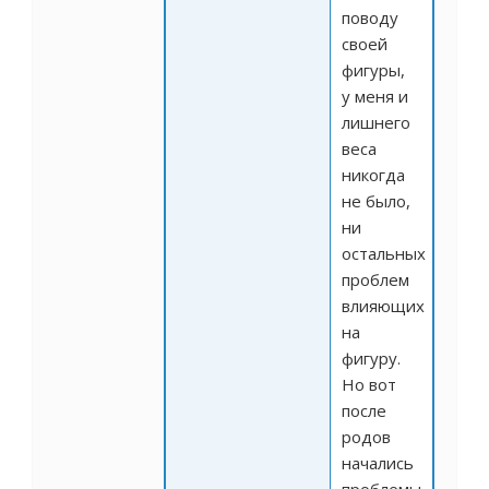
поводу
своей
фигуры,
у меня и
лишнего
веса
никогда
не было,
ни
остальных
проблем
влияющих
на
фигуру.
Но вот
после
родов
начались