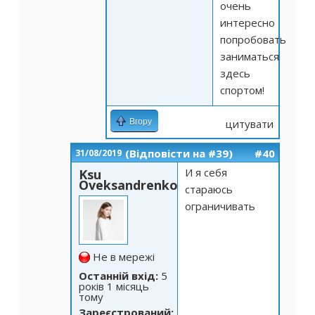
очень
интересно
попробовать
заниматься
здесь
спортом!
Вгору
цитувати
(Відповісти на #39)
#40
31/08/2019
И я себя
Ksu
Oveksandrenko
стараюсь
ограничивать
Не в мережі
Останній вхід:
5
років 1 місяць
тому
Зареєстрований: