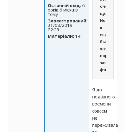
Останній вхід:
6
очень
років 6 місяців
правильно!
тому
Но
Зареєстрований:
31/08/2019 -
я
22:29
ещё
Матеріали:
14
бы
хотела
паралельно
заниматься
фитнесом!
Я до
недавнего
времени
совсем
не
переживала