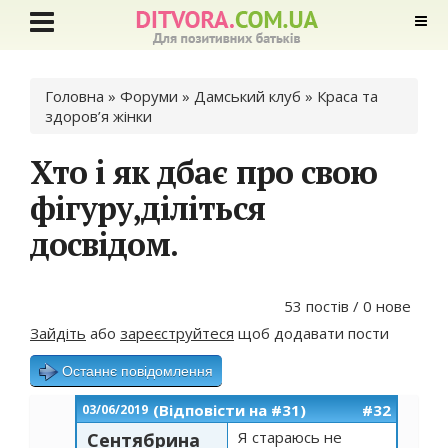
Ви є тут
Головна
»
Форуми
»
Дамський клуб
»
Краса та
здоров’я жінки
Хто і як дбає про свою
фігуру,діліться
досвідом.
53 постів / 0 нове
Зайдіть
або
зареєструйтеся
щоб додавати пости
Останнє повідомлення
(Відповісти на #31)
#32
03/06/2019
Я стараюсь не
Сентябрина