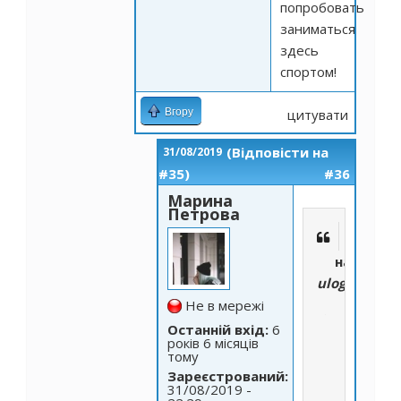
попробовать
заниматься
здесь
спортом!
Вгору
цитувати
(Відповісти на
31/08/2019
#35)
#36
Марина
Петрова
написано
ulogin_face
Не в мережі
Я
Останній вхід:
6
до
років 6 місяців
недавнего
тому
времени
Зареєстрований:
31/08/2019 -
совсем