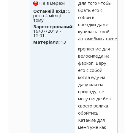
Не в мережі
Для того чтобы
брать его с
Останній вхід:
5
років 4 місяці
собой в
тому
поездки даже
Зареєстрований:
19/07/2019 -
купила на свой
15:01
автомобиль
такое
Матеріали:
13
крепление для
велосипеда на
фаркоп. Беру
его с собой
когда еду на
дачу или на
природу, не
могу нигде без
своего велика
обойтись.
Катание для
меня уже как