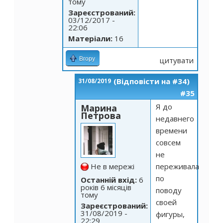
тому
Зареєстрований:
03/12/2017 -
22:06
Матеріали:
16
Вгору
цитувати
(Відповісти на #34)
31/08/2019
#35
Я до
Марина
Петрова
недавнего
времени
совсем
не
Не в мережі
переживала
по
Останній вхід:
6
років 6 місяців
поводу
тому
своей
Зареєстрований:
31/08/2019 -
фигуры,
22:29