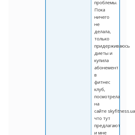
проблемы.
Пока
ничего
не
делала,
только
придерживаюсь
диеты и
купила
абонемент
в
фитнес
клуб,
посмотрела
на
сайте
skyfitness.ua
что тут
предлагают
и мне