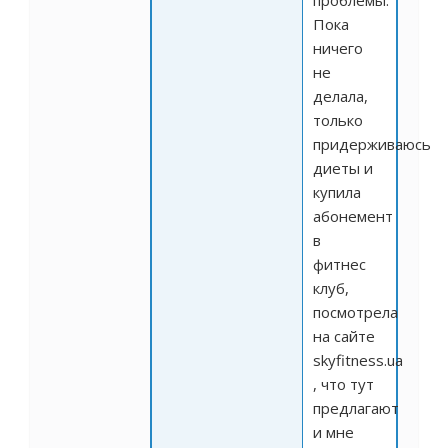
проблемы.
Пока
ничего
не
делала,
только
придерживаюсь
диеты и
купила
абонемент
в
фитнес
клуб,
посмотрела
на сайте
skyfitness.ua
, что тут
предлагают
и мне