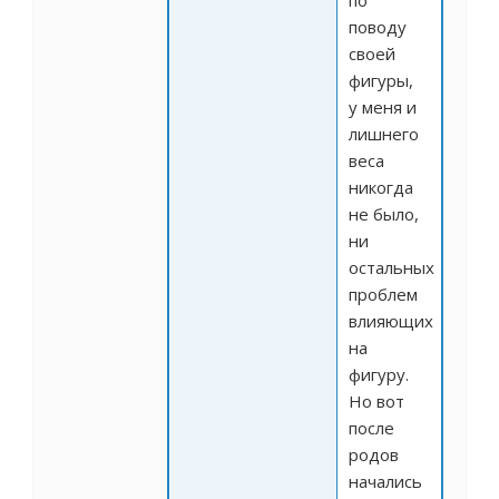
по
поводу
своей
фигуры,
у меня и
лишнего
веса
никогда
не было,
ни
остальных
проблем
влияющих
на
фигуру.
Но вот
после
родов
начались