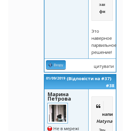
заниматься
фитнесом!
Это
наверное
парвильное
решение!
Вгору
цитувати
(Відповісти на #37)
01/09/2019
#38
Марина
Петрова
написано
Hatyna
Не в мережі
Это