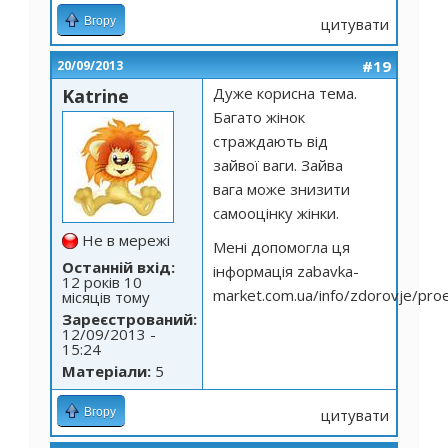
Вгору
цитувати
#19
20/09/2013
Дуже корисна тема.
Katrine
Багато жінок
страждають від
зайвої ваги. Зайва
вага може знизити
самооцінку жінки.
Не в мережі
Мені допомогла ця
Останній вхід:
інформація zabavka-
12 років 10
market.com.ua/info/zdorovje/proe
місяців тому
Зареєстрований:
12/09/2013 -
15:24
Матеріали:
5
Вгору
цитувати