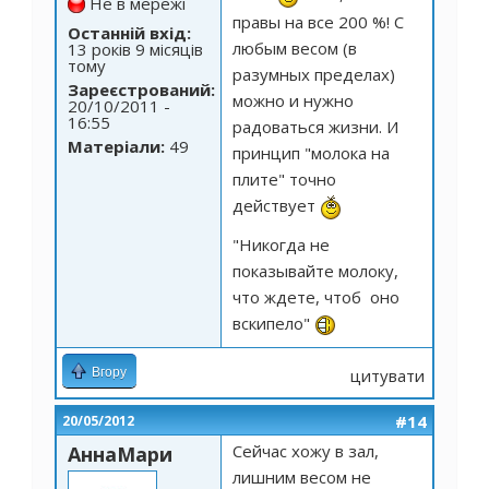
Не в мережі
правы на все 200 %! С
Останній вхід:
любым весом (в
13 років 9 місяців
тому
разумных пределах)
Зареєстрований:
можно и нужно
20/10/2011 -
16:55
радоваться жизни. И
Матеріали:
49
принцип "молока на
плите" точно
действует
"Никогда не
показывайте молоку,
что ждете, чтоб оно
вскипело"
Вгору
цитувати
#14
20/05/2012
Сейчас хожу в зал,
АннаМари
лишним весом не