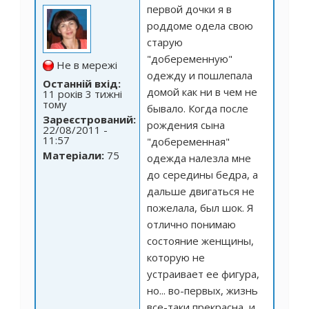
первой дочки я в
роддоме одела свою
старую
"добеременную"
Не в мережі
одежду и пошлепала
Останній вхід:
домой как ни в чем не
11 років 3 тижні
тому
бывало. Когда после
Зареєстрований:
рождения сына
22/08/2011 -
11:57
"добеременная"
Матеріали:
75
одежда налезла мне
до середины бедра, а
дальше двигаться не
пожелала, был шок. Я
отлично понимаю
состояние женщины,
которую не
устраивает ее фигура,
но... во-первых, жизнь
все-таки прекрасна, и