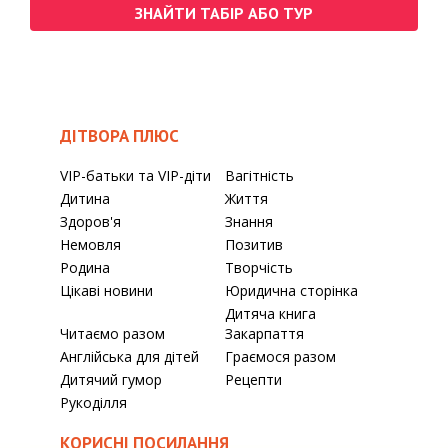
ЗНАЙТИ ТАБІР АБО ТУР
ДІТВОРА ПЛЮС
VIP-батьки та VIP-діти
Вагітність
Дитина
Життя
Здоров'я
Знання
Немовля
Позитив
Родина
Творчість
Цікаві новини
Юридична сторінка
Дитяча книга
Читаємо разом
Закарпаття
Англійська для дітей
Граємося разом
Дитячий гумор
Рецепти
Рукоділля
КОРИСНІ ПОСИЛАННЯ