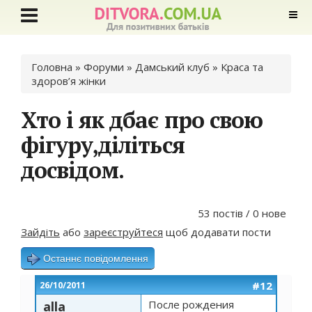
Ви є тут
Головна
»
Форуми
»
Дамський клуб
»
Краса та
здоров’я жінки
Хто і як дбає про свою
фігуру,діліться
досвідом.
53 постів / 0 нове
Зайдіть
або
зареєструйтеся
щоб додавати пости
Останнє повідомлення
#12
26/10/2011
После рождения
alla