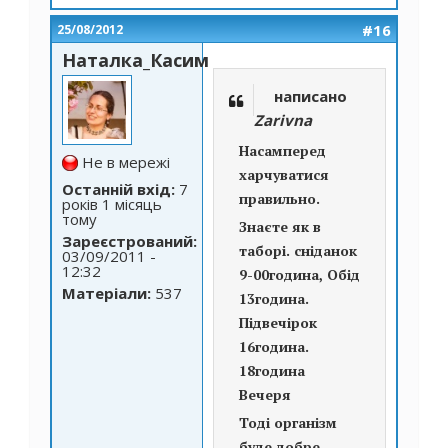
#16
25/08/2012
Наталка_Касим
написано
Zarivna
Насамперед
Не в мережі
харчуватися
Останній вхід:
7
правильно.
років 1 місяць
тому
Знаєте як в
Зареєстрований:
таборі. сніданок
03/09/2011 -
12:32
9-00година, Обід
Матеріали:
537
13година.
Підвечірок
16година.
18година
Вечеря
Тоді організм
буде добре