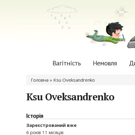
Вагітність
Немовля
Д
Ви є тут
Головна
» Ksu Oveksandrenko
Ksu Oveksandrenko
Історія
Зареєстрований вже
6 років 11 місяців