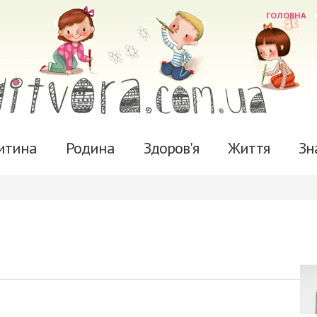
ГОЛОВНА
итина
Родина
Здоров'я
Життя
Зн