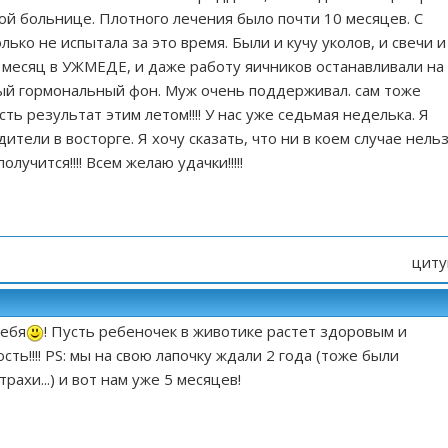
ой больнице. Плотного лечения было почти 10 месяцев. С
олько не испытала за это время. Были и кучу уколов, и свечи и
 месяц в УЖМЕДЕ, и даже работу яичников останавливали на
сный гормональный фон. Муж очень поддерживал. сам тоже
сть результат этим летом!!!! У нас уже седьмая неделька. Я
дители в восторге. Я хочу сказать, что ни в коем случае нель
олучится!!!! Всем желаю удачки!!!!!
циту
тебя
! Пусть ребеночек в животике растет здоровым и
сть!!!! PS: мы на свою лапочку ждали 2 года (тоже были
трахи...) и вот нам уже 5 месяцев!