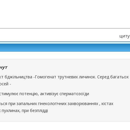
циту
чут
кт бджільництва -Гомогенат трутневих личинок. Серед багатьох
осей -
 стимулює потенцію, активізує сперматозоїди
ься при запальних гінекологічних захворюваннях , кістах
 пухлинах, при безплідді