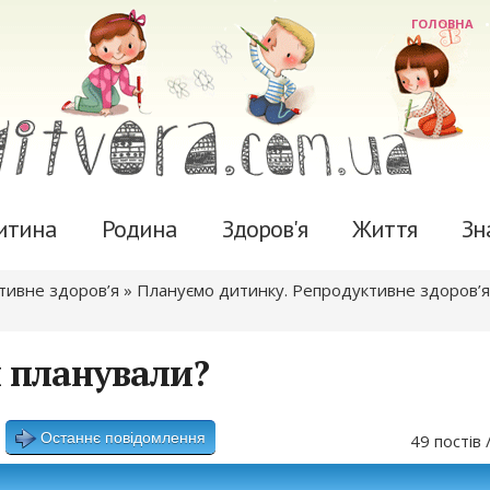
ГОЛОВНА
итина
Родина
Здоров'я
Життя
Зн
ктивне здоров’я
»
Плануємо дитинку. Репродуктивне здоров’я
и планували?
Останнє повідомлення
49 постів 