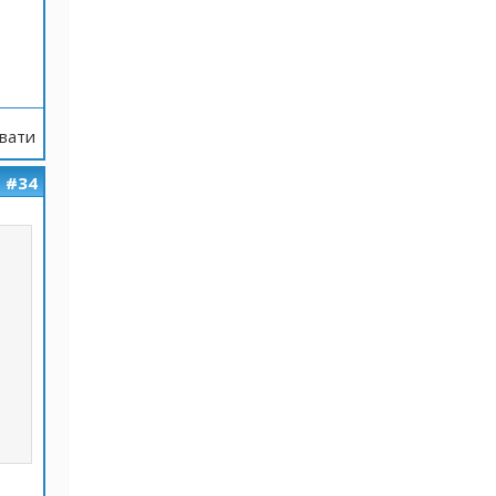
вати
#34