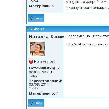
16:02
А від нього алергії не м
Матеріали:
4
відразу алергія зявляєть
Вгору
05/04/2012
Натрапила на цікаву ст
Наталка_Касим
http://ulitza.livejournal.
Не в мережі
Останній вхід:
7
років 1 місяць
тому
Зареєстрований:
03/09/2011 -
12:32
Матеріали:
537
Вгору