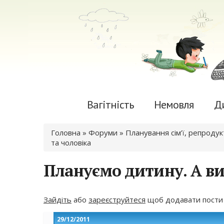
Вагітність
Немовля
Д
Ви є тут
Головна
»
Форуми
»
Планування сім’ї, репроду
та чоловіка
Плануємо дитину. А в
Зайдіть
або
зареєструйтеся
щоб додавати пости
29/12/2011