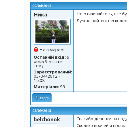
09/04/2012
Не отчаивайтесь, все бу
Ника
Лучше пойти к нескольк
Не в мережі
Останній вхід:
9
років 9 місяців
тому
Зареєстрований:
03/04/2012 -
15:08
Матеріали:
99
Вгору
03/09/2013
Спасибо девочки за под
belchonok
Сколько врачей я прошла