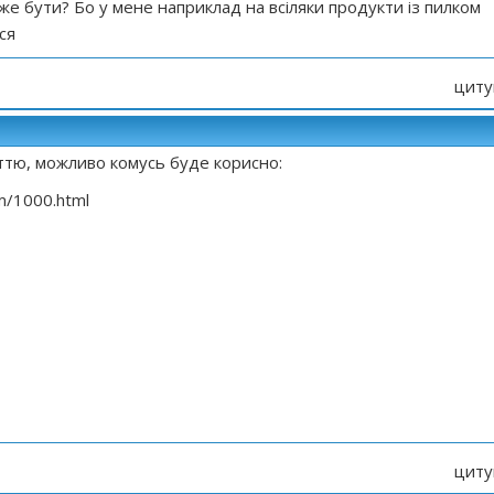
оже бути? Бо у мене наприклад на всіляки продукти із пилком
ся
циту
аттю, можливо комусь буде корисно:
com/1000.html
циту