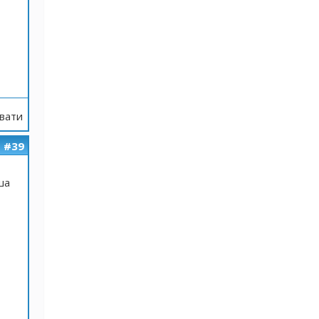
вати
#39
ша