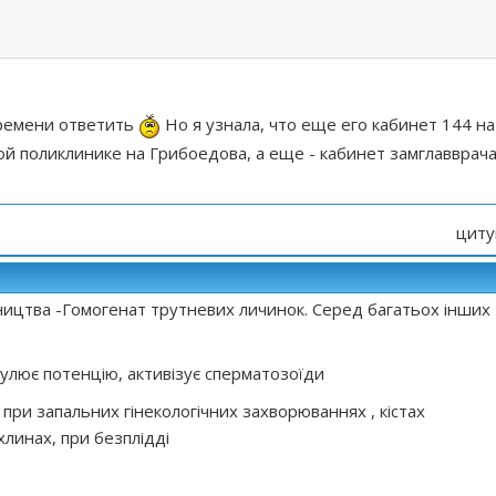
времени ответить
Но я узнала, что еще его кабинет 144 на
ой поликлинике на Грибоедова, а еще - кабинет замглавврача
циту
ництва -Гомогенат трутневих личинок. Серед багатьох інших
мулює потенцію, активізує сперматозоїди
при запальних гінекологічних захворюваннях , кістах
хлинах, при безплідді