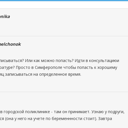
nika
belchonok
аписываться? Или как можно попасть? Идти в консультациюи
тратуре? Просто в Симферополе чтобы попасть к хорошему
сяц записываться на определенное время.
 в городской поликлинике - там он принимает. Узнаю у подруги,
ся (она у него на учете по беременнности стоит). Завтра