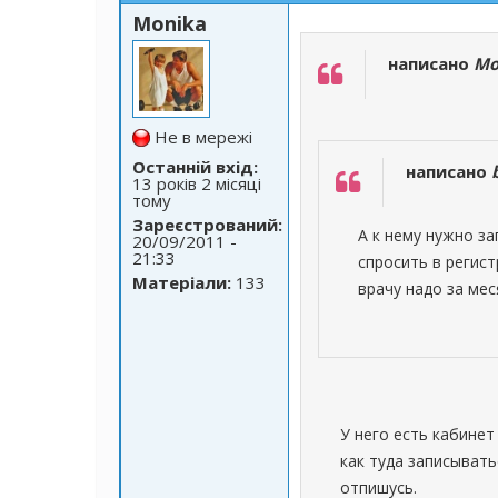
Monika
написано
Mo
Не в мережі
Останній вхід:
написано
13 років 2 місяці
тому
Зареєстрований:
А к нему нужно з
20/09/2011 -
21:33
спросить в регис
Матеріали:
133
врачу надо за ме
У него есть кабинет
как туда записывать
отпишусь.