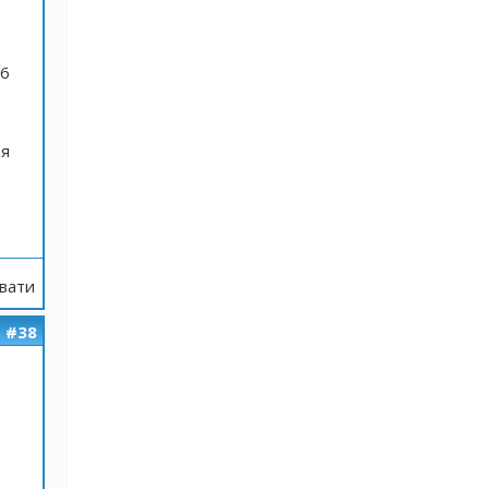
 6
зя
вати
#38