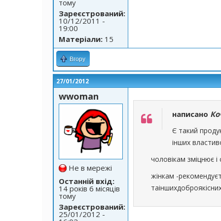
тому
Зареєстрований:
10/12/2011 -
19:00
Матеріали:
15
Вгору
27/01/2012
wwoman
написано
Ко
Є такий проду
інших властив
чоловікам зміцнює і
Не в мережі
жінкам -рекомендуєт
Останній вхід:
таіншихдоброякісних
14 років 6 місяців
тому
Зареєстрований:
25/01/2012 -