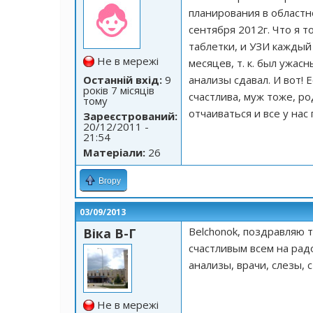
планирования в областн
сентября 2012г. Что я т
таблетки, и УЗИ каждый
Не в мережі
месяцев, т. к. был ужа
Останній вхід:
9
анализы сдавал. И вот! Е
років 7 місяців
счастлива, муж тоже, ро
тому
отчаиваться и все у нас п
Зареєстрований:
20/12/2011 -
21:54
Матеріали:
26
Вгору
03/09/2013
Belchonok, поздравляю 
Віка В-Г
счастливым всем на радо
анализы, врачи, слезы, с
Не в мережі