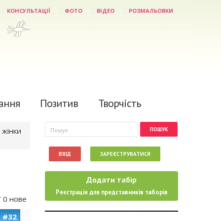
КОНСУЛЬТАЦІЇ
ФОТО
ВІДЕО
РОЗМАЛЬОВКИ
ання
Позитив
Творчість
Пошукова форма
Пошук
 жінки
ВХІД
ЗАРЕЄСТРУВАТИСЯ
Додати табір
Реєстрація для представників таборів
/ 0 нове
#32