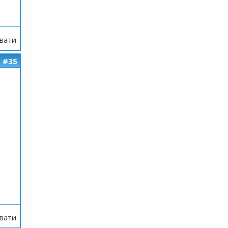
вати
#35
вати