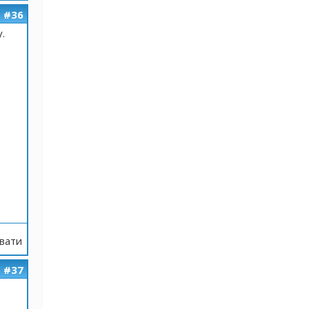
#36
.
вати
#37