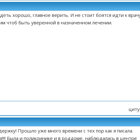
деть хорошо, главное верить. И не стоит боятся идти к врачу
им чтоб быть уверенной в назначенном лечении.
циту
держку! Прошло уже много времени с тех пор как я писала.
!!!! Была и поликоинике и в роддоме, наблюдалась в центре