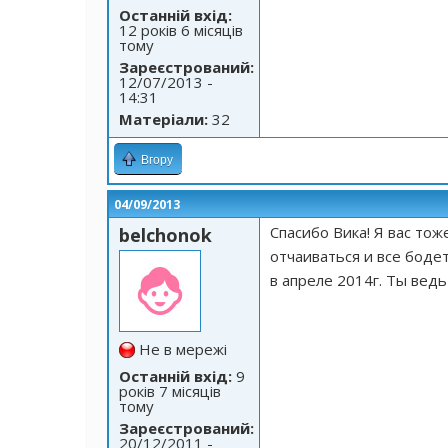
Останній вхід:
12 років 6 місяців
тому
Зареєстрований:
12/07/2013 -
14:31
Матеріали:
32
Вгору
04/09/2013
Спасибо Вика! Я вас то
belchonok
отчаиваться и все бодет
в апреле 2014г. Ты вед
Не в мережі
Останній вхід:
9
років 7 місяців
тому
Зареєстрований:
20/12/2011 -