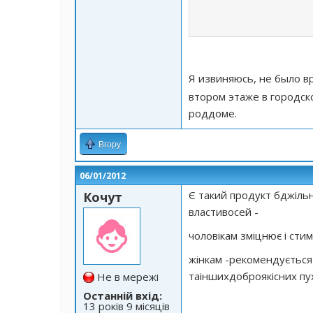
Я извиняюсь, не было 
втором этаже в городск
роддоме.
Вгору
06/01/2012
Є такий продукт бджіль
Кочут
властивосей -
чоловікам зміцнює і сти
жінкам -рекомендується 
таіншихдоброякісних пу
Не в мережі
Останній вхід:
13 років 9 місяців