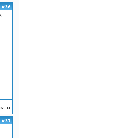
#36
.
вати
#37