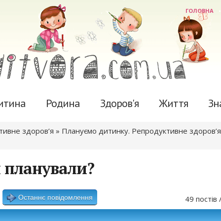
ГОЛОВНА
итина
Родина
Здоров'я
Життя
Зн
ктивне здоров’я
»
Плануємо дитинку. Репродуктивне здоров’я
и планували?
Останнє повідомлення
49 постів 