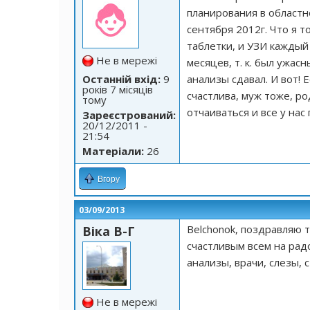
планирования в областн
сентября 2012г. Что я т
таблетки, и УЗИ каждый
Не в мережі
месяцев, т. к. был ужа
Останній вхід:
9
анализы сдавал. И вот! Е
років 7 місяців
счастлива, муж тоже, ро
тому
отчаиваться и все у нас п
Зареєстрований:
20/12/2011 -
21:54
Матеріали:
26
Вгору
03/09/2013
Belchonok, поздравляю 
Віка В-Г
счастливым всем на радо
анализы, врачи, слезы, с
Не в мережі