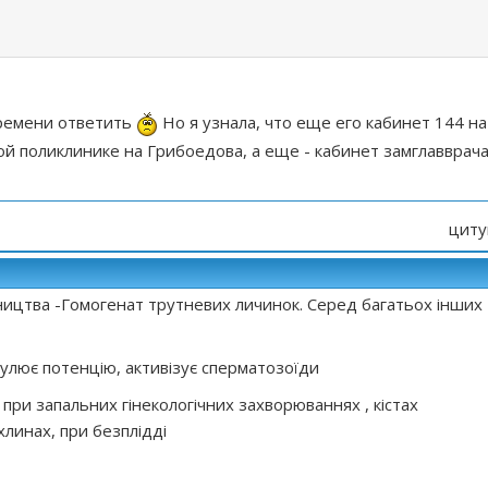
времени ответить
Но я узнала, что еще его кабинет 144 на
ой поликлинике на Грибоедова, а еще - кабинет замглавврача
циту
ництва -Гомогенат трутневих личинок. Серед багатьох інших
мулює потенцію, активізує сперматозоїди
при запальних гінекологічних захворюваннях , кістах
хлинах, при безплідді