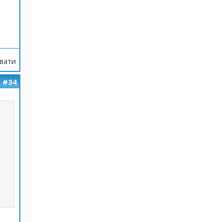
вати
#34