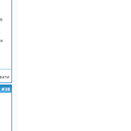
 6
зя
вати
#38