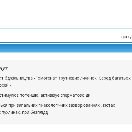
циту
чут
кт бджільництва -Гомогенат трутневих личинок. Серед багатьох
осей -
 стимулює потенцію, активізує сперматозоїди
ься при запальних гінекологічних захворюваннях , кістах
 пухлинах, при безплідді