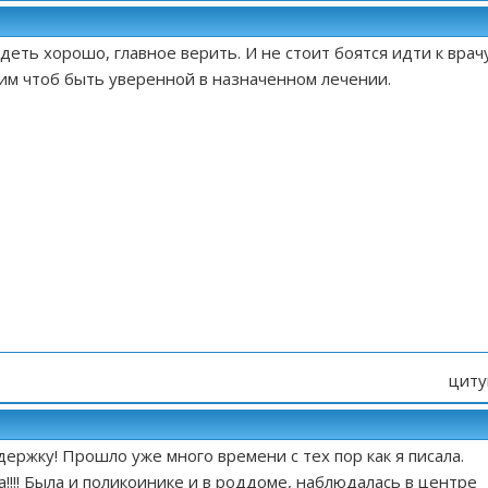
деть хорошо, главное верить. И не стоит боятся идти к врачу
им чтоб быть уверенной в назначенном лечении.
циту
держку! Прошло уже много времени с тех пор как я писала.
!!!! Была и поликоинике и в роддоме, наблюдалась в центре