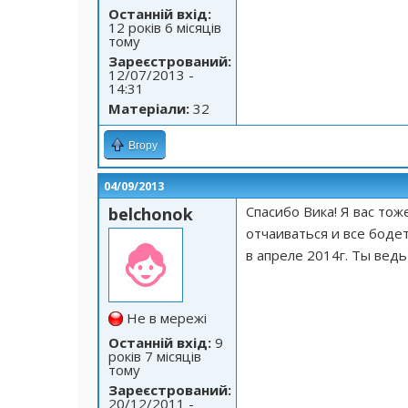
Останній вхід:
12 років 6 місяців
тому
Зареєстрований:
12/07/2013 -
14:31
Матеріали:
32
Вгору
04/09/2013
Спасибо Вика! Я вас то
belchonok
отчаиваться и все бодет
в апреле 2014г. Ты вед
Не в мережі
Останній вхід:
9
років 7 місяців
тому
Зареєстрований:
20/12/2011 -