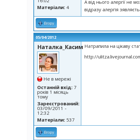
16:02
А від нього алергії не м
Матеріали:
4
відразу алергія зявляєть
Вгору
05/04/2012
Натрапила на цікаву ст
Наталка_Касим
http://ulitza.livejournal.
Не в мережі
Останній вхід:
7
років 1 місяць
тому
Зареєстрований:
03/09/2011 -
12:32
Матеріали:
537
Вгору