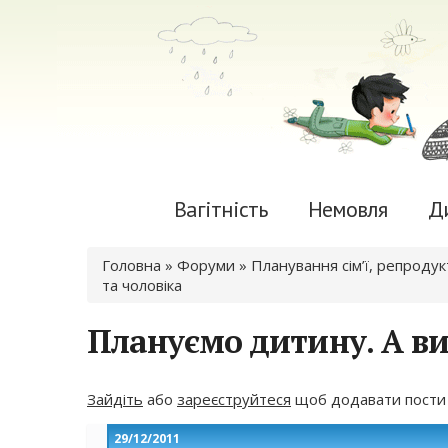
Вагітність
Немовля
Д
Ви є тут
Головна
»
Форуми
»
Планування сім’ї, репроду
та чоловіка
Плануємо дитину. А в
Зайдіть
або
зареєструйтеся
щоб додавати пости
29/12/2011