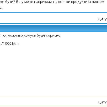
оже бути? Бо у мене наприклад на всіляки продукти із пилком
ся
циту
аттю, можливо комусь буде корисно:
com/1000.html
циту