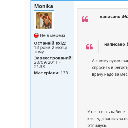
Monika
написано
Mo
Не в мережі
Останній вхід:
написано
13 років 2 місяці
тому
Зареєстрований:
А к нему нужно з
20/09/2011 -
21:33
спросить в регис
Матеріали:
133
врачу надо за ме
У него есть кабинет
как туда записывать
отпишусь.