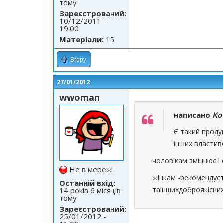
тому
Зареєстрований:
10/12/2011 -
19:00
Матеріали:
15
Вгору
27/01/2012
wwoman
написано
Ко
Є такий проду
інших властив
чоловікам зміцнює і
Не в мережі
жінкам -рекомендуєт
Останній вхід:
таіншихдоброякісних
14 років 6 місяців
тому
Зареєстрований:
25/01/2012 -