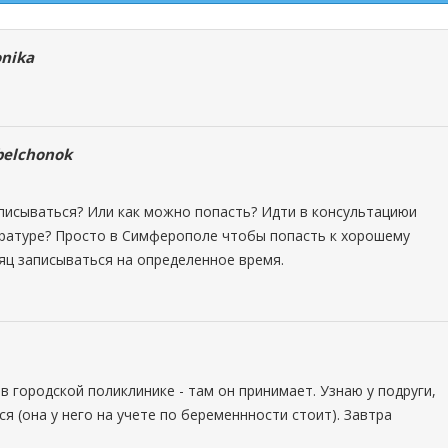
nika
belchonok
аписываться? Или как можно попасть? Идти в консультациюи
тратуре? Просто в Симферополе чтобы попасть к хорошему
сяц записываться на определенное время.
 в городской поликлинике - там он принимает. Узнаю у подруги,
ся (она у него на учете по беременнности стоит). Завтра