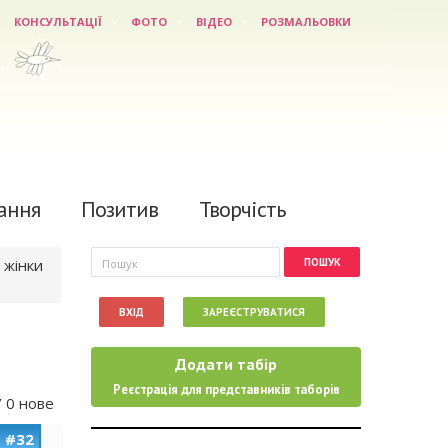
КОНСУЛЬТАЦІЇ
ФОТО
ВІДЕО
РОЗМАЛЬОВКИ
ання
Позитив
Творчість
Пошукова форма
Пошук
 жінки
ВХІД
ЗАРЕЄСТРУВАТИСЯ
Додати табір
Реєстрація для представників таборів
/ 0 нове
#32