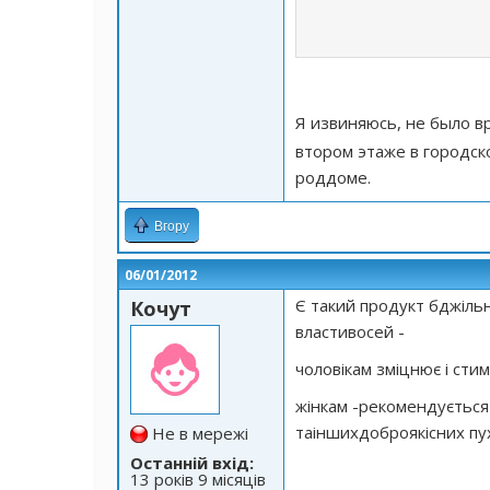
Я извиняюсь, не было 
втором этаже в городск
роддоме.
Вгору
06/01/2012
Є такий продукт бджіль
Кочут
властивосей -
чоловікам зміцнює і сти
жінкам -рекомендується 
таіншихдоброякісних пу
Не в мережі
Останній вхід:
13 років 9 місяців