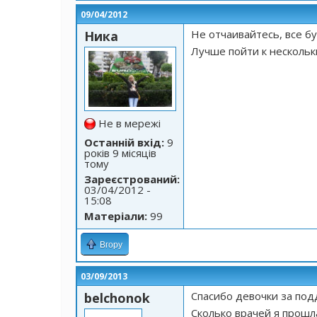
09/04/2012
Не отчаивайтесь, все бу
Ника
Лучше пойти к нескольк
Не в мережі
Останній вхід:
9
років 9 місяців
тому
Зареєстрований:
03/04/2012 -
15:08
Матеріали:
99
Вгору
03/09/2013
Спасибо девочки за под
belchonok
Сколько врачей я прошла