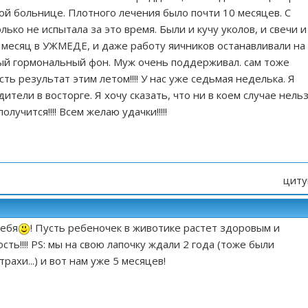
ой больнице. Плотного лечения было почти 10 месяцев. С
олько не испытала за это время. Были и кучу уколов, и свечи и
 месяц в УЖМЕДЕ, и даже работу яичников останавливали на
сный гормональный фон. Муж очень поддерживал. сам тоже
сть результат этим летом!!!! У нас уже седьмая неделька. Я
дители в восторге. Я хочу сказать, что ни в коем случае нель
олучится!!!! Всем желаю удачки!!!!!
циту
тебя
! Пусть ребеночек в животике растет здоровым и
сть!!!! PS: мы на свою лапочку ждали 2 года (тоже были
трахи...) и вот нам уже 5 месяцев!