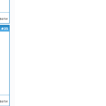
вати
#35
вати