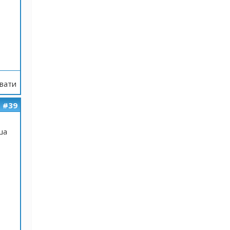
вати
#39
ша