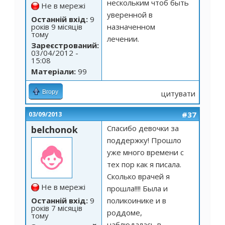
нескольким чтоб быть
Не в мережі
уверенной в
Останній вхід:
9
років 9 місяців
назначенном
тому
лечении.
Зареєстрований:
03/04/2012 -
15:08
Матеріали:
99
Вгору
цитувати
#37
03/09/2013
Спасибо девочки за
belchonok
поддержку! Прошло
уже много времени с
тех пор как я писала.
Сколько врачей я
Не в мережі
прошла!!!! Была и
Останній вхід:
9
поликоинике и в
років 7 місяців
роддоме,
тому
наблюдалась в