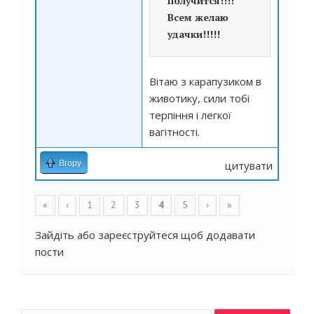
получится!!!!
Всем желаю
удачки!!!!!
Вітаю з карапузиком в
животику, сили тобі
терпіння і легкої
вагітності.
Вгору
цитувати
Сторінки
«
‹
1
2
3
4
5
›
»
Зайдіть
або
зареєструйтеся
щоб додавати
пости