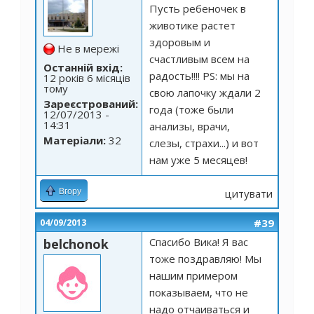
Пусть ребеночек в
животике растет
здоровым и
Не в мережі
счастливым всем на
Останній вхід:
радость!!!! PS: мы на
12 років 6 місяців
тому
свою лапочку ждали 2
Зареєстрований:
года (тоже были
12/07/2013 -
14:31
анализы, врачи,
Матеріали:
32
слезы, страхи...) и вот
нам уже 5 месяцев!
Вгору
цитувати
#39
04/09/2013
Спасибо Вика! Я вас
belchonok
тоже поздравляю! Мы
нашим примером
показываем, что не
надо отчаиваться и