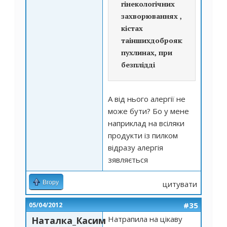
гінекологічних
захворюваннях ,
кістах
таіншихдоброякісних
пухлинах, при
безплідді
А від нього алергії не
може бути? Бо у мене
наприклад на всіляки
продукти із пилком
відразу алергія
зявляється
Вгору
цитувати
#35
05/04/2012
Натрапила на цікаву
Наталка_Касим