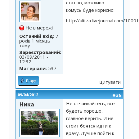
статтю, можливо
комусь буде корисно:
http://ulitza.livejournal.com/1000
Не в мережі
Останній вхід:
7
років 1 місяць
тому
Зареєстрований:
03/09/2011 -
12:32
Матеріали:
537
Вгору
цитувати
#36
09/04/2012
Не отчаивайтесь, все
Ника
будеть хорошо,
главное верить. И не
стоит боятся идти к
врачу. Лучше пойти к