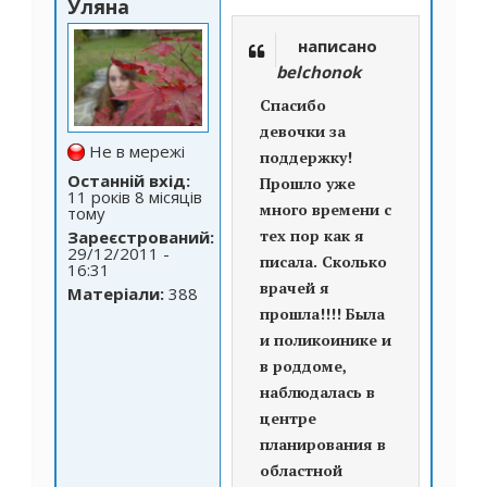
Уляна
написано
belchonok
Спасибо
девочки за
Не в мережі
поддержку!
Останній вхід:
Прошло уже
11 років 8 місяців
много времени с
тому
тех пор как я
Зареєстрований:
29/12/2011 -
писала. Сколько
16:31
врачей я
Матеріали:
388
прошла!!!! Была
и поликоинике и
в роддоме,
наблюдалась в
центре
планирования в
областной