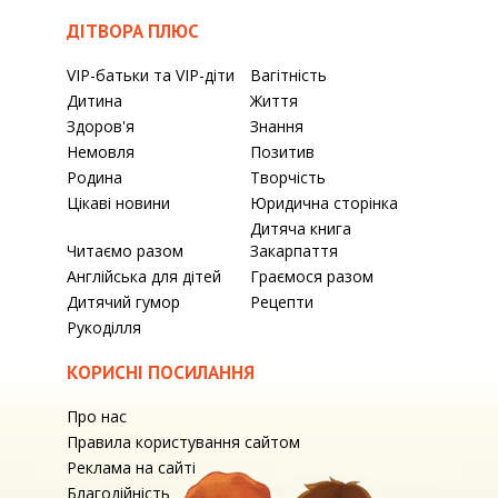
ДІТВОРА ПЛЮС
VIP-батьки та VIP-діти
Вагітність
Дитина
Життя
Здоров'я
Знання
Немовля
Позитив
Родина
Творчість
Цікаві новини
Юридична сторінка
Дитяча книга
Читаємо разом
Закарпаття
Англійська для дітей
Граємося разом
Дитячий гумор
Рецепти
Рукоділля
КОРИСНІ ПОСИЛАННЯ
Про нас
Правила користування сайтом
Реклама на сайті
Благодійність