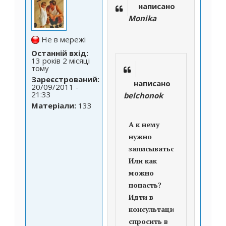
написано
Monika
Не в мережі
Останній вхід:
13 років 2 місяці
тому
Зареєстрований:
написано
20/09/2011 -
21:33
belchonok
Матеріали:
133
А к нему
нужно
записываться?
Или как
можно
попасть?
Идти в
консультациюи
спросить в