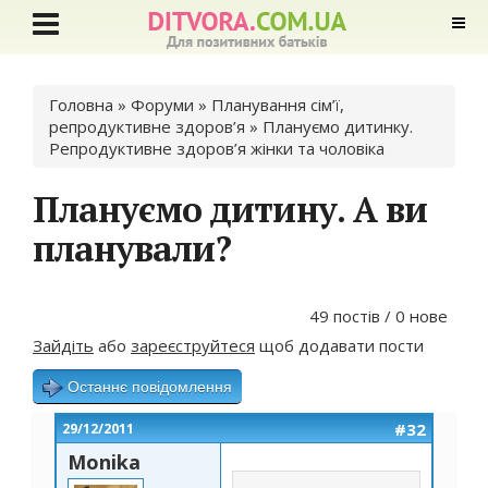
Ви є тут
Головна
»
Форуми
»
Планування сім’ї,
репродуктивне здоров’я
»
Плануємо дитинку.
Репродуктивне здоров’я жінки та чоловіка
Плануємо дитину. А ви
планували?
49 постів / 0 нове
Зайдіть
або
зареєструйтеся
щоб додавати пости
Останнє повідомлення
#32
29/12/2011
Monika