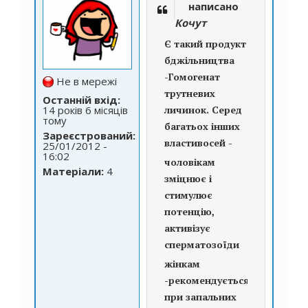
написано
Кочут
Є такий продукт
бджільництва
-Гомогенат
Не в мережі
трутневих
Останній вхід:
личинок. Серед
14 років 6 місяців
тому
багатьох інших
Зареєстрований:
властивосей -
25/01/2012 -
16:02
чоловікам
Матеріали:
4
зміцнює і
стимулює
потенцію,
активізує
сперматозоїди
жінкам
-рекомендується
при запальних