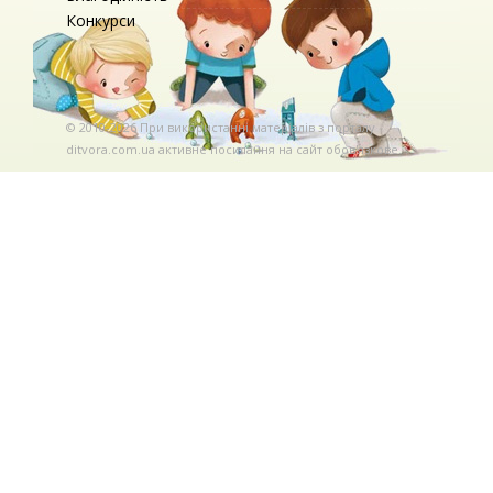
Конкурси
© 2010-2026 При використаннi матерiалiв з порталу
ditvora.com.ua активне посилання на сайт обов'язкове. .