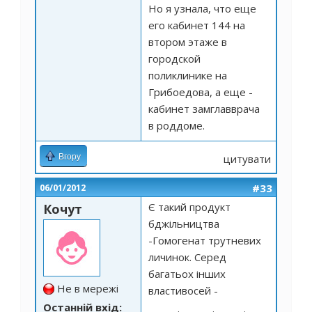
Но я узнала, что еще
его кабинет 144 на
втором этаже в
городской
поликлинике на
Грибоедова, а еще -
кабинет замглавврача
в роддоме.
Вгору
цитувати
#33
06/01/2012
Є такий продукт
Кочут
бджільництва
-Гомогенат трутневих
личинок. Серед
багатьох інших
Не в мережі
властивосей -
Останній вхід: