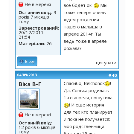
Не в мережі
все бодет ок.
Мы
Останній вхід:
9
тоже теперь очень
років 7 місяців
ждем рождения
тому
нашего малыша в
Зареєстрований:
20/12/2011 -
апреле 2014г. Ты
21:54
ведь тоже в апреле
Матеріали:
26
рожала?
Вгору
цитувати
#40
04/09/2013
Спасибо, Belchonok
!
Віка В-Г
Да, Сонька родилась
1-го апреля, пошутила
! И еще история
для тех кто планирует
Не в мережі
и пока не получается:
Останній вхід:
моя родственница
12 років 6 місяців
тому
больше 15 лет