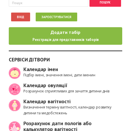
Пошукова форма
Пошук
ВХІД
ЗАРЕЄСТРУВАТИСЯ
Додати табір
Реєстрація для представників таборів
СЕРВІСИ ДІТВОРИ
Календар імен
Підбір імені, значення імені, дати іменин
Календар овуляції
Розрахунок сприятливих для зачаття дитини днів
Календар вагітності
Визначення терміну вагітності, календар розвитку
дитини та медобстежень
Розрахунок дати пологів або
калькулятор вагітності