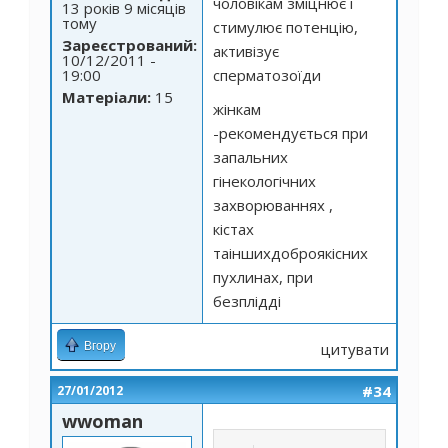
чоловікам зміцнює і
13 років 9 місяців
тому
стимулює потенцію,
Зареєстрований:
активізує
10/12/2011 -
19:00
сперматозоїди
Матеріали:
15
жінкам
-рекомендується при
запальних
гінекологічних
захворюваннях ,
кістах
таіншихдоброякісних
пухлинах, при
безплідді
Вгору
цитувати
#34
27/01/2012
wwoman