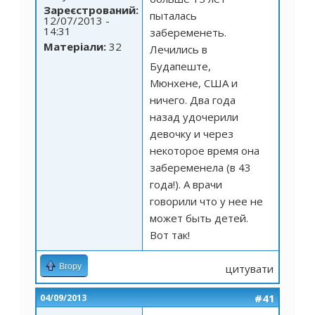
Зареєстрований:
пыталась
12/07/2013 -
14:31
забеременеть.
Матеріали:
32
Лечились в
Будапеште,
Мюнхене, США и
ничего. Два года
назад удочерили
девочку и через
некоторое время она
забеременела (в 43
года!). А врачи
говорили что у нее не
может быть детей.
Вот так!
Вгору
цитувати
#41
04/09/2013