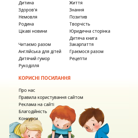
Дитина
Життя
Здоров'я
Знання
Немовля
Позитив
Родина
Творчість
Цікаві новини
Юридична сторінка
Дитяча книга
Читаємо разом
Закарпаття
Англійська для дітей
Граємося разом
Дитячий гумор
Рецепти
Рукоділля
КОРИСНІ ПОСИЛАННЯ
Про нас
Правила користування сайтом
Реклама на сайті
Благодійність
Конкурси