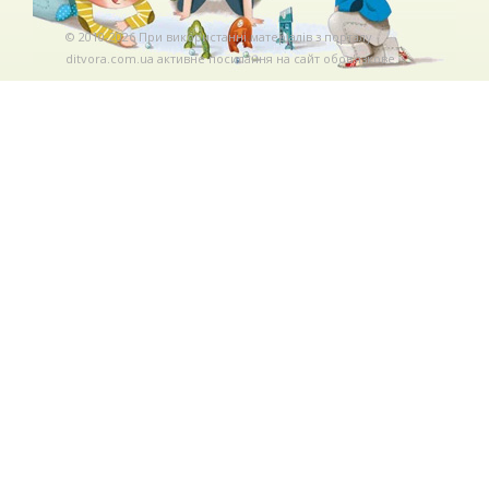
© 2010-2026 При використаннi матерiалiв з порталу
ditvora.com.ua активне посилання на сайт обов'язкове. .